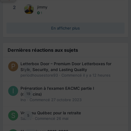
2
jimmy
1
En afficher plus
Dernières réactions aux sujets
Letterbox Door – Premium Door Letterboxes for
0
Style, Security, and Lasting Quality
periodhousestore93
· Commencé
il y a 12 heures
Préparation à l'examen EACMC partie I
19
(médecins)
Ino
· Commencé
27 octobre 2023
Venir au Québec pour la retraite
5
Sab74
· Commencé
26 mai