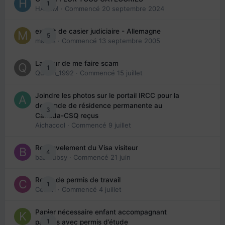
1
HAZEM
· Commencé
20 septembre 2024
extrait de casier judiciaire - Allemagne
5
maries
· Commencé
13 septembre 2005
La peur de me faire scam
1
Queen_1992
· Commencé
15 juillet
Joindre les photos sur le portail IRCC pour la
demande de résidence permanente au
3
Canada-CSQ reçus
Aichacool
· Commencé
9 juillet
Renouvelement du Visa visiteur
4
babibubsy
· Commencé
21 juin
Refus de permis de travail
1
Cedbri
· Commencé
4 juillet
Papier nécessaire enfant accompagnant
1
parents avec permis d’étude