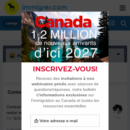
Lounge
Haha
(0)
Il n’y a encore rien ici
Contenu similaire
Conduire au Québec en hiver : Vos conseils pour
rester en sécurité ?
Par
QCliver
,
22 janvier 2025
2
réponses
1540
vues