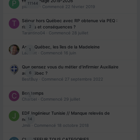
👬 Parrainage 2019-2026
11144
piinoush
· Commencé
22 février 2019
Séjour hors Québec avec RP obtenue via PEQ :
2
risques et conséquences ?
Tarantino04
· Commencé
28 juillet
Arte : Québec, les îles de la Madeleine
1
Laurent
· Commencé
16 juin
Que pensez vous du métier d'infirmier Auxiliaire
6
au Québec ?
BestBuy
· Commencé
27 septembre 2022
Bon temps
0
Charbel
· Commencé
29 juillet
EDE Ingénieur Tunisie // Manque relevés de
14
note
Jmili
· Commencé
18 octobre 2018
CHAUFFEUR TOUS CATEGORIES