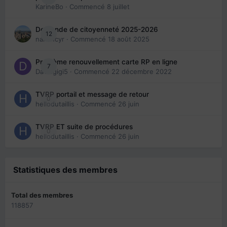
KarineBo
· Commencé
8 juillet
Demande de citoyenneté 2025-2026
12
nanancyr
· Commencé
18 août 2025
Problème renouvellement carte RP en ligne
7
Davidgigi5
· Commencé
22 décembre 2022
TVRP portail et message de retour
0
hellodutaillis
· Commencé
26 juin
TVRP ET suite de procédures
0
hellodutaillis
· Commencé
26 juin
Statistiques des membres
Total des membres
118857