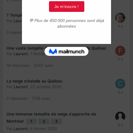
?️ Tempête majeure au Québec à partir de jeudi soir ?
Par
Laurent
,
21 décembre 2022
0
réponse
1728
vues
Une vaste tempête de neige se dirige sur le Québec
Par
Laurent
,
1 février 2021
10
réponses
2542
vues
La neige s'installe au Québec
Par
Laurent
,
22 octobre 2020
2
réponses
1728
vues
Une immense tempête de neige s'approche de
Montréal
1
2
3
Par
Laurent
,
6 février 2020