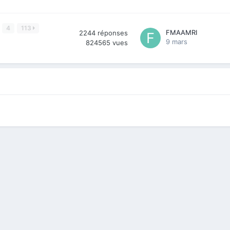
4
113
FMAAMRI
2244
réponses
9 mars
824565
vues