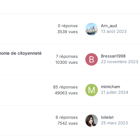
0
réponse
Arn_aud
13 août 2023
3539
vues
monie de citoyenneté
Bressan1998
7
réponses
22 novembre 2023
10300
vues
mimicham
85
réponses
21 juillet 2024
49063
vues
6
réponses
lolielet
25 mars 2023
7542
vues