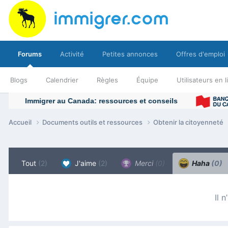
Forums
Activité
Petites annonces
Offres d'emploi
Blogs
Calendrier
Règles
Équipe
Utilisateurs en 
Accueil
Documents outils et ressources
Obtenir la citoyenneté
Tout
(2)
J'aime
(2)
Merci
(0)
Haha
(0)
Il 