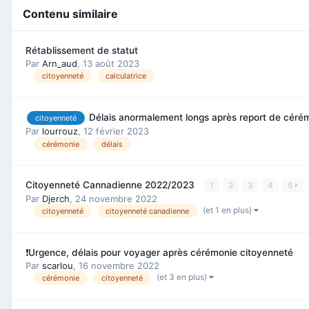
Contenu similaire
Rétablissement de statut
Par
Arn_aud
,
13 août 2023
citoyenneté
calculatrice
Délais anormalement longs après report de céré
citoyenneté
Par
lourrouz
,
12 février 2023
cérémonie
délais
Citoyenneté Cannadienne 2022/2023
1
2
3
4
5
Par
Djerch
,
24 novembre 2022
(et 1 en plus)
citoyenneté
citoyenneté canadienne
❗️Urgence, délais pour voyager après cérémonie citoyenneté
Par
scarlou
,
16 novembre 2022
(et 3 en plus)
cérémonie
citoyenneté