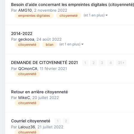
Besoin d'aide concernant les empreintes digitales (citoyenneté
Par
AMG10
,
2 novembre 2022
(et 1 en plus)
empreintes digitales
citoyenneté
2014-2022
Par
geckooa
,
24 août 2022
(et 1 en plus)
citoyenneté
bilan
DEMANDE DE CITOYENNETÉ 2021
1
2
3
4
21
Par
QCmonCA
,
11 février 2021
citoyenneté
Retour en arrière citoyenneté
Par
MikeC
,
20 juillet 2022
citoyenneté
Courriel citoyenneté
1
2
Par
Lalouz36
,
21 juillet 2022
citoyenneté