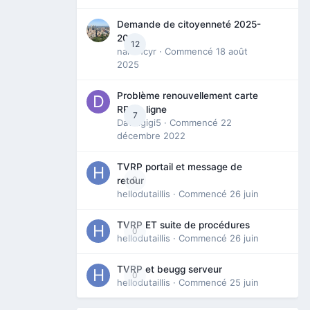
Demande de citoyenneté 2025-
2026
12
nanancyr
· Commencé
18 août
2025
Problème renouvellement carte
RP en ligne
7
Davidgigi5
· Commencé
22
décembre 2022
TVRP portail et message de
0
retour
hellodutaillis
· Commencé
26 juin
TVRP ET suite de procédures
0
hellodutaillis
· Commencé
26 juin
TVRP et beugg serveur
0
hellodutaillis
· Commencé
25 juin