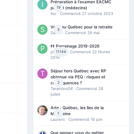
Préparation à l'examen EACMC
19
partie I (médecins)
Ino
· Commencé
27 octobre 2023
Venir au Québec pour la retraite
5
Sab74
· Commencé
26 mai
👬 Parrainage 2019-2026
piinoush
11144
· Commencé
22 février
2019
Séjour hors Québec avec RP
obtenue via PEQ : risques et
2
conséquences ?
Tarantino04
· Commencé
28
juillet
Arte : Québec, les îles de la
1
Madeleine
Laurent
· Commencé
16 juin
Que pensez vous du métier