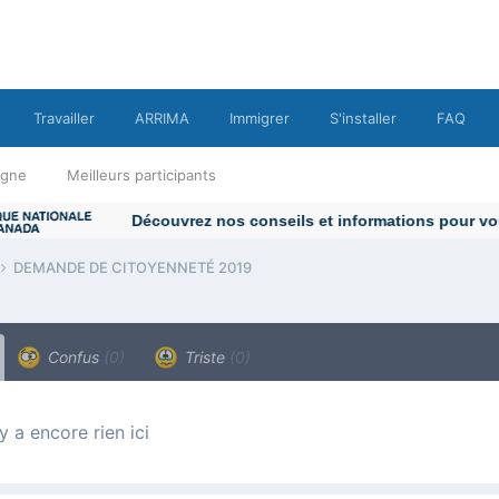
Travailler
ARRIMA
Immigrer
S'installer
FAQ
ligne
Meilleurs participants
DEMANDE DE CITOYENNETÉ 2019
Confus
(0)
Triste
(0)
n’y a encore rien ici