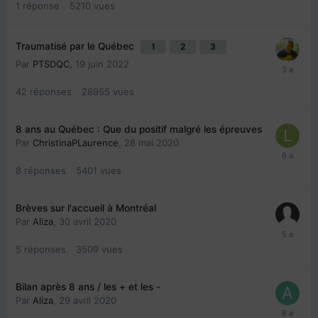
1
réponse
5210
vues
Traumatisé par le Québec
1
2
3
Par
PTSDQC
,
19 juin 2022
42
réponses
28955
vues
8 ans au Québec : Que du positif malgré les épreuves
Par
ChristinaPLaurence
,
28 mai 2020
8
réponses
5401
vues
Brèves sur l'accueil à Montréal
Par
Aliza
,
30 avril 2020
5
réponses
3509
vues
Bilan après 8 ans / les + et les -
Par
Aliza
,
29 avril 2020