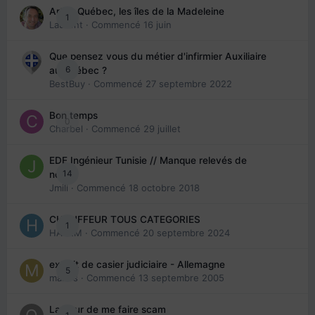
Arte : Québec, les îles de la Madeleine
1
Laurent
· Commencé
16 juin
Que pensez vous du métier d'infirmier Auxiliaire
6
au Québec ?
BestBuy
· Commencé
27 septembre 2022
Bon temps
0
Charbel
· Commencé
29 juillet
EDE Ingénieur Tunisie // Manque relevés de
14
note
Jmili
· Commencé
18 octobre 2018
CHAUFFEUR TOUS CATEGORIES
1
HAZEM
· Commencé
20 septembre 2024
extrait de casier judiciaire - Allemagne
5
maries
· Commencé
13 septembre 2005
La peur de me faire scam