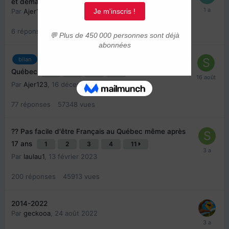
et démarches – procédures - difficultés
Par
Ajer123
,
21 janvier 2024
6
réponses
10622
vues
Témoignage retour en France après 12 ans au
bilan
Québec
1
2
3
4
Par
Ajer123
,
16 décembre 2023
77
réponses
57348
vues
?? Pas facile d'être Français au Québec même après
17 ans
1
2
3
4
11
Par
laulau1
,
13 février 2023
200
réponses
45913
vues
2014-2022
Par
geckooa
,
24 août 2022