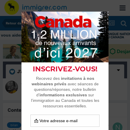
Retour dans son pays
J'aime
(1)
qwintine
24 janvier 2019
Contenu similaire
Témoignage retour en France il y a deux mois
bilan