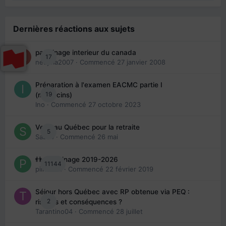
Dernières réactions aux sujets
parrainage interieur du canada
17
nedjma2007
· Commencé
27 janvier 2008
Préparation à l'examen EACMC partie I
19
(médecins)
Ino
· Commencé
27 octobre 2023
Venir au Québec pour la retraite
5
Sab74
· Commencé
26 mai
👬 Parrainage 2019-2026
11144
piinoush
· Commencé
22 février 2019
Séjour hors Québec avec RP obtenue via PEQ :
2
risques et conséquences ?
Tarantino04
· Commencé
28 juillet