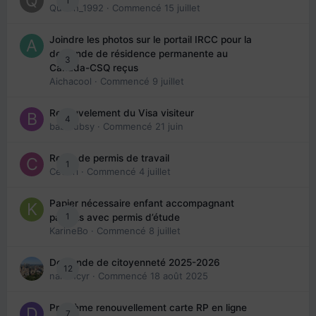
1
Queen_1992
· Commencé
15 juillet
Joindre les photos sur le portail IRCC pour la
demande de résidence permanente au
3
Canada-CSQ reçus
Aichacool
· Commencé
9 juillet
Renouvelement du Visa visiteur
4
babibubsy
· Commencé
21 juin
Refus de permis de travail
1
Cedbri
· Commencé
4 juillet
Papier nécessaire enfant accompagnant
1
parents avec permis d’étude
KarineBo
· Commencé
8 juillet
Demande de citoyenneté 2025-2026
12
nanancyr
· Commencé
18 août 2025
Problème renouvellement carte RP en ligne
7