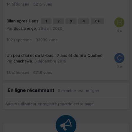
14
réponses
5215
vues
Bilan apres 1 ans
1
2
3
4
6
Par
Souslaneige
,
26 avril 2020
102
réponses
33939
vues
Un peu d'ici et de là-bas : 7 ans et demi à Québec
Par
chachawa
,
3 décembre 2019
18
réponses
6748
vues
En ligne récemment
0 membre est en ligne
Aucun utilisateur enregistré regarde cette page.