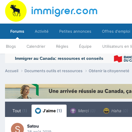
Forums
Activité
Petites annonces
Offres d'emploi
Blogs
Calendrier
Règles
Équipe
Utilisateurs en 
Accueil
Documents outils et ressources
Obtenir la citoyenneté
Tout
(1)
J'aime
(1)
Merci
(0)
Haha
(0)
Satou
28 août 2019