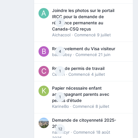
Joindre les photos sur le portail
IRCC pour la demande de
3
résidence permanente au
Canada-CSQ reçus
Aichacool
· Commencé
9 juillet
Renouvelement du Visa visiteur
4
babibubsy
· Commencé
21 juin
Refus de permis de travail
1
Cedbri
· Commencé
4 juillet
Papier nécessaire enfant
accompagnant parents avec
1
permis d’étude
KarineBo
· Commencé
8 juillet
Demande de citoyenneté 2025-
2026
12
nanancyr
· Commencé
18 août
2025