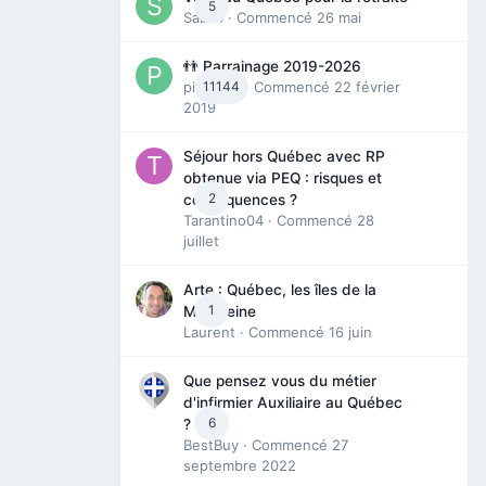
5
Sab74
· Commencé
26 mai
👬 Parrainage 2019-2026
piinoush
11144
· Commencé
22 février
2019
Séjour hors Québec avec RP
obtenue via PEQ : risques et
2
conséquences ?
Tarantino04
· Commencé
28
juillet
Arte : Québec, les îles de la
1
Madeleine
Laurent
· Commencé
16 juin
Que pensez vous du métier
d'infirmier Auxiliaire au Québec
6
?
BestBuy
· Commencé
27
septembre 2022