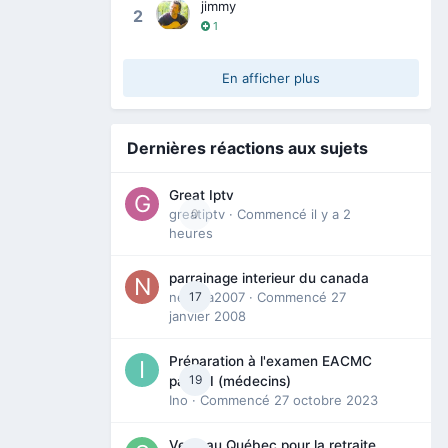
jimmy
2
1
En afficher plus
Dernières réactions aux sujets
Great Iptv
greatiptv
0
· Commencé
il y a 2
heures
parrainage interieur du canada
nedjma2007
17
· Commencé
27
janvier 2008
Préparation à l'examen EACMC
19
partie I (médecins)
Ino
· Commencé
27 octobre 2023
Venir au Québec pour la retraite