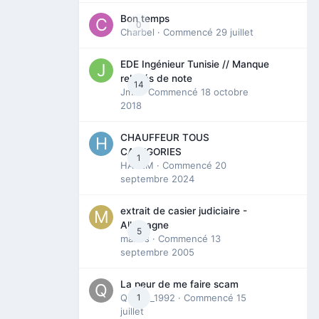
Bon temps
0
Charbel
· Commencé
29 juillet
EDE Ingénieur Tunisie // Manque
relevés de note
14
Jmili
· Commencé
18 octobre
2018
CHAUFFEUR TOUS
CATEGORIES
1
HAZEM
· Commencé
20
septembre 2024
extrait de casier judiciaire -
Allemagne
5
maries
· Commencé
13
septembre 2005
La peur de me faire scam
Queen_1992
1
· Commencé
15
juillet