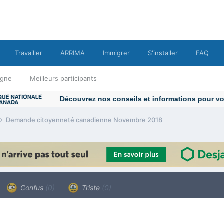
Travailler
ARRIMA
Immigrer
S'installer
FAQ
ligne
Meilleurs participants
Demande citoyenneté canadienne Novembre 2018
Confus
(0)
Triste
(0)