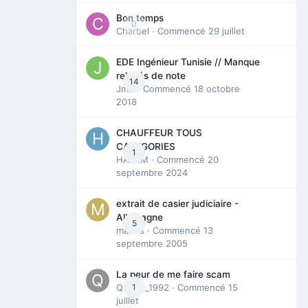
Bon temps
0
Charbel
· Commencé
29 juillet
EDE Ingénieur Tunisie // Manque
relevés de note
14
Jmili
· Commencé
18 octobre
2018
CHAUFFEUR TOUS
CATEGORIES
1
HAZEM
· Commencé
20
septembre 2024
extrait de casier judiciaire -
Allemagne
5
maries
· Commencé
13
septembre 2005
La peur de me faire scam
Queen_1992
1
· Commencé
15
juillet