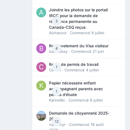
Joindre les photos sur le portail
IRCC pour la demande de
3
résidence permanente au
Canada-CSQ reçus
Aichacool
· Commencé
9 juillet
Renouvelement du Visa visiteur
4
babibubsy
· Commencé
21 juin
Refus de permis de travail
1
Cedbri
· Commencé
4 juillet
Papier nécessaire enfant
accompagnant parents avec
1
permis d’étude
KarineBo
· Commencé
8 juillet
Demande de citoyenneté 2025-
2026
12
nanancyr
· Commencé
18 août
2025