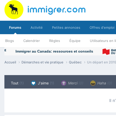
Forums
Activité
Petites annonces
Offres d'emploi
Blogs
Calendrier
Règles
Équipe
Utilisateurs en 
Accueil
Démarches et vie pratique
Québec
Un départ en 2019,
Tout
(1)
J'aime
(1)
Merci
(0)
Haha
(0)
Il 