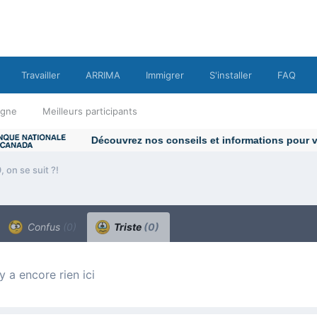
Travailler
ARRIMA
Immigrer
S'installer
FAQ
ligne
Meilleurs participants
 on se suit ?!
Confus
(0)
Triste
(0)
n’y a encore rien ici