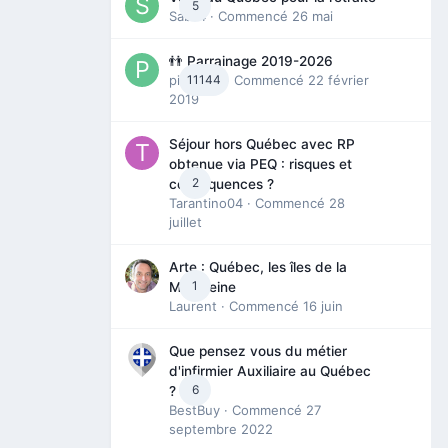
5
Sab74
· Commencé
26 mai
👬 Parrainage 2019-2026
piinoush
11144
· Commencé
22 février
2019
Séjour hors Québec avec RP
obtenue via PEQ : risques et
2
conséquences ?
Tarantino04
· Commencé
28
juillet
Arte : Québec, les îles de la
1
Madeleine
Laurent
· Commencé
16 juin
Que pensez vous du métier
d'infirmier Auxiliaire au Québec
6
?
BestBuy
· Commencé
27
septembre 2022