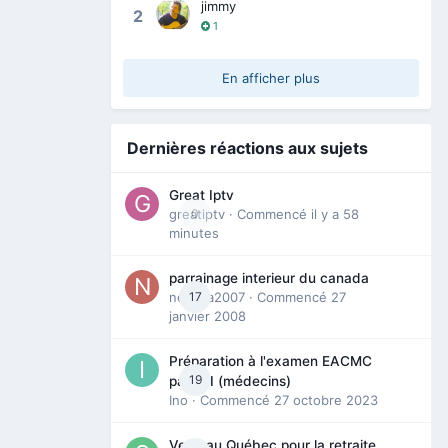
jimmy
2
1
En afficher plus
Dernières réactions aux sujets
Great Iptv
greatiptv
0
· Commencé
il y a 58
minutes
parrainage interieur du canada
nedjma2007
17
· Commencé
27
janvier 2008
Préparation à l'examen EACMC
19
partie I (médecins)
Ino
· Commencé
27 octobre 2023
Venir au Québec pour la retraite