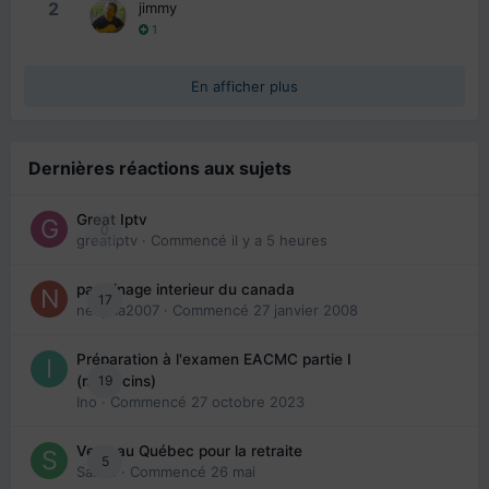
2
jimmy
1
En afficher plus
Dernières réactions aux sujets
Great Iptv
0
greatiptv
· Commencé
il y a 5 heures
parrainage interieur du canada
17
nedjma2007
· Commencé
27 janvier 2008
Préparation à l'examen EACMC partie I
19
(médecins)
Ino
· Commencé
27 octobre 2023
Venir au Québec pour la retraite
5
Sab74
· Commencé
26 mai