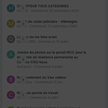
CHAUFFEUR TOUS CATEGORIES
1
HAZEM
· Commencé
20 septembre 2024
extrait de casier judiciaire - Allemagne
5
maries
· Commencé
13 septembre 2005
La peur de me faire scam
1
Queen_1992
· Commencé
15 juillet
Joindre les photos sur le portail IRCC pour la
demande de résidence permanente au
3
Canada-CSQ reçus
Aichacool
· Commencé
9 juillet
Renouvelement du Visa visiteur
4
babibubsy
· Commencé
21 juin
Refus de permis de travail
1
Cedbri
· Commencé
4 juillet