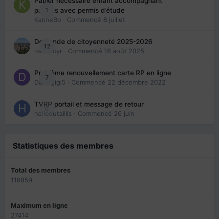
Papier nécessaire enfant accompagnant
1
parents avec permis d’étude
KarineBo
· Commencé
8 juillet
Demande de citoyenneté 2025-2026
12
nanancyr
· Commencé
18 août 2025
Problème renouvellement carte RP en ligne
7
Davidgigi5
· Commencé
22 décembre 2022
TVRP portail et message de retour
0
hellodutaillis
· Commencé
26 juin
Statistiques des membres
Total des membres
118859
Maximum en ligne
27414