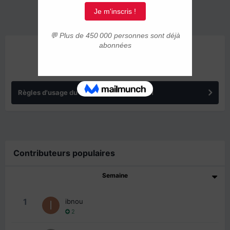
ANNONCES
Règles d'usage du forum IMMIGRER.COM
Contributeurs populaires
Semaine
1
ibnou
2