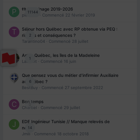
👬 Parrainage 2019-2026
11144
piinoush
· Commencé
22 février 2019
Séjour hors Québec avec RP obtenue via PEQ :
2
risques et conséquences ?
Tarantino04
· Commencé
28 juillet
Arte : Québec, les îles de la Madeleine
1
Laurent
· Commencé
16 juin
Que pensez vous du métier d'infirmier Auxiliaire
6
au Québec ?
BestBuy
· Commencé
27 septembre 2022
Bon temps
0
Charbel
· Commencé
29 juillet
EDE Ingénieur Tunisie // Manque relevés de
14
note
Jmili
· Commencé
18 octobre 2018