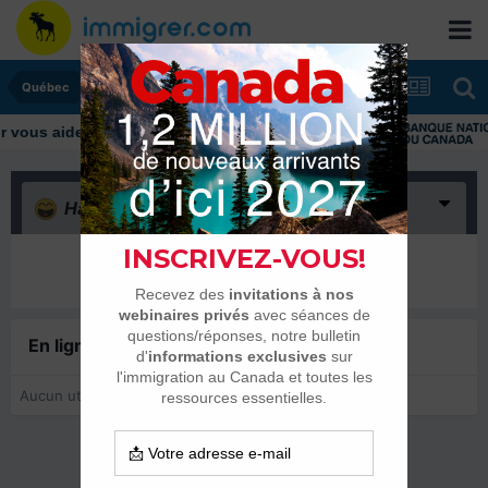
Québec
ous aider tout au long de votre transition
Haha
(0)
Il n’y a encore rien ici
En ligne récemment
0 membre est en ligne
Aucun utilisateur enregistré regarde cette page.