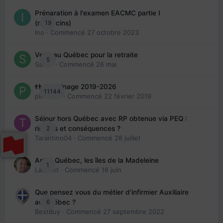
Préparation à l'examen EACMC partie I
19
(médecins)
Ino
· Commencé
27 octobre 2023
Venir au Québec pour la retraite
5
Sab74
· Commencé
26 mai
👬 Parrainage 2019-2026
11144
piinoush
· Commencé
22 février 2019
Séjour hors Québec avec RP obtenue via PEQ :
2
risques et conséquences ?
Tarantino04
· Commencé
28 juillet
Arte : Québec, les îles de la Madeleine
1
Laurent
· Commencé
16 juin
Que pensez vous du métier d'infirmier Auxiliaire
6
au Québec ?
BestBuy
· Commencé
27 septembre 2022