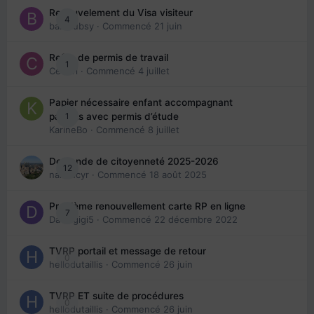
Renouvelement du Visa visiteur
4
babibubsy
· Commencé
21 juin
Refus de permis de travail
1
Cedbri
· Commencé
4 juillet
Papier nécessaire enfant accompagnant
1
parents avec permis d’étude
KarineBo
· Commencé
8 juillet
Demande de citoyenneté 2025-2026
12
nanancyr
· Commencé
18 août 2025
Problème renouvellement carte RP en ligne
7
Davidgigi5
· Commencé
22 décembre 2022
TVRP portail et message de retour
0
hellodutaillis
· Commencé
26 juin
TVRP ET suite de procédures
0
hellodutaillis
· Commencé
26 juin