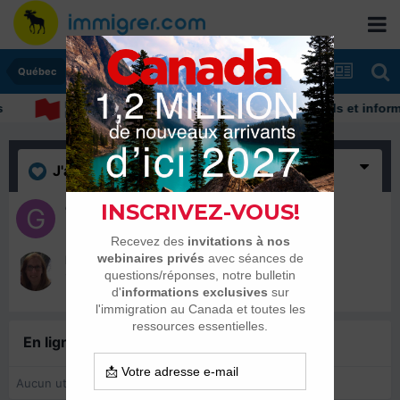
Québec
Découvrez nos conseils et informat
J'aime
(2)
gervaiscadet
29 décembre 2018
Dauphina
14 juillet 2018
En ligne récemment
0 membre est en ligne
Aucun utilisateur enregistré regarde cette page.