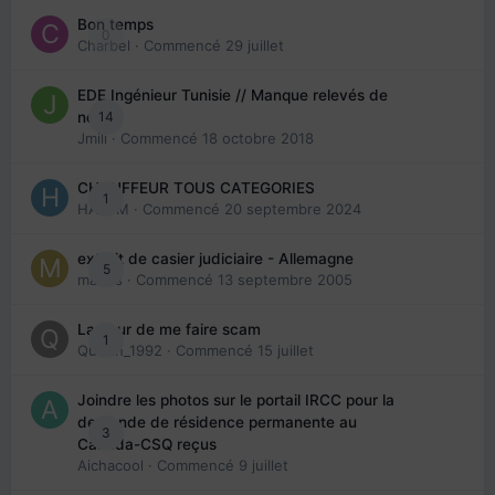
Bon temps
0
Charbel
· Commencé
29 juillet
EDE Ingénieur Tunisie // Manque relevés de
14
note
Jmili
· Commencé
18 octobre 2018
CHAUFFEUR TOUS CATEGORIES
1
HAZEM
· Commencé
20 septembre 2024
extrait de casier judiciaire - Allemagne
5
maries
· Commencé
13 septembre 2005
La peur de me faire scam
1
Queen_1992
· Commencé
15 juillet
Joindre les photos sur le portail IRCC pour la
demande de résidence permanente au
3
Canada-CSQ reçus
Aichacool
· Commencé
9 juillet