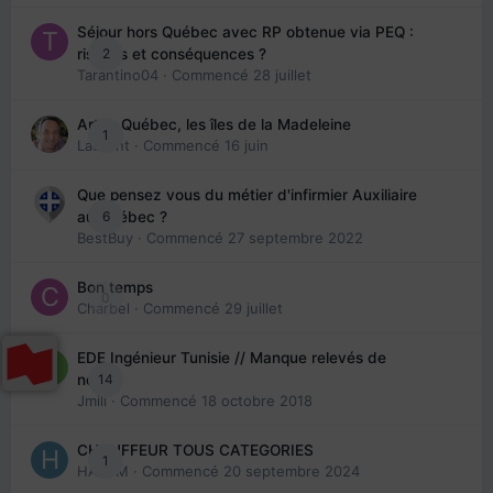
Séjour hors Québec avec RP obtenue via PEQ :
2
risques et conséquences ?
Tarantino04
· Commencé
28 juillet
Arte : Québec, les îles de la Madeleine
1
Laurent
· Commencé
16 juin
Que pensez vous du métier d'infirmier Auxiliaire
6
au Québec ?
BestBuy
· Commencé
27 septembre 2022
Bon temps
0
Charbel
· Commencé
29 juillet
EDE Ingénieur Tunisie // Manque relevés de
14
note
Jmili
· Commencé
18 octobre 2018
CHAUFFEUR TOUS CATEGORIES
1
HAZEM
· Commencé
20 septembre 2024