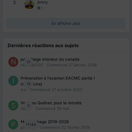
2
jimmy
1
En afficher plus
Dernières réactions aux sujets
parrainage interieur du canada
17
nedjma2007
· Commencé
27 janvier 2008
Préparation à l'examen EACMC partie I
19
(médecins)
Ino
· Commencé
27 octobre 2023
Venir au Québec pour la retraite
5
Sab74
· Commencé
26 mai
👬 Parrainage 2019-2026
11144
piinoush
· Commencé
22 février 2019