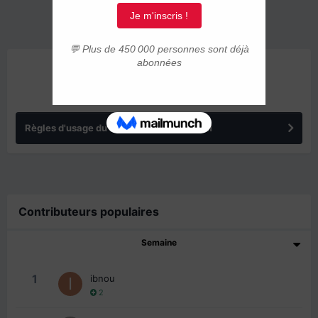
ANNONCES
Règles d'usage du forum IMMIGRER.COM
Contributeurs populaires
Semaine
1
ibnou
2