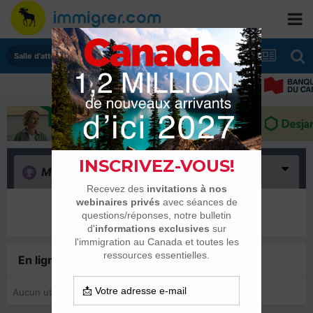
Salle d'attente - échanges de dates
Merci
(0)
Il n’y a encore rien ici
En ligne récemment
0 membre est en ligne
Aucun utilisateur enregistré regarde cette page.