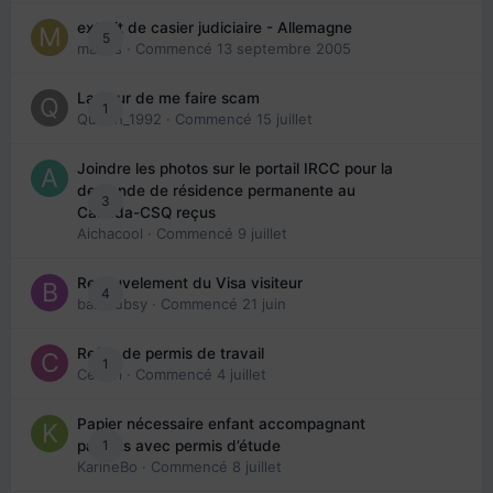
extrait de casier judiciaire - Allemagne
5
maries
· Commencé
13 septembre 2005
La peur de me faire scam
1
Queen_1992
· Commencé
15 juillet
Joindre les photos sur le portail IRCC pour la
demande de résidence permanente au
3
Canada-CSQ reçus
Aichacool
· Commencé
9 juillet
Renouvelement du Visa visiteur
4
babibubsy
· Commencé
21 juin
Refus de permis de travail
1
Cedbri
· Commencé
4 juillet
Papier nécessaire enfant accompagnant
1
parents avec permis d’étude
KarineBo
· Commencé
8 juillet