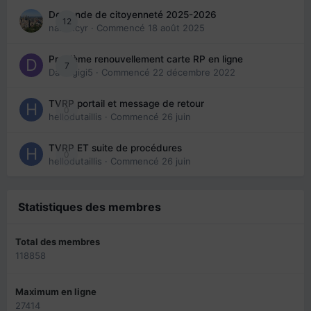
Demande de citoyenneté 2025-2026
12
nanancyr
· Commencé
18 août 2025
Problème renouvellement carte RP en ligne
7
Davidgigi5
· Commencé
22 décembre 2022
TVRP portail et message de retour
0
hellodutaillis
· Commencé
26 juin
TVRP ET suite de procédures
0
hellodutaillis
· Commencé
26 juin
Statistiques des membres
Total des membres
118858
Maximum en ligne
27414