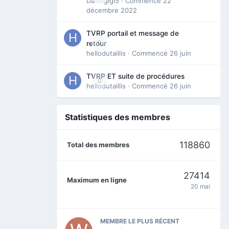
Davidgigi5
· Commencé
22
décembre 2022
TVRP portail et message de
0
retour
hellodutaillis
· Commencé
26 juin
TVRP ET suite de procédures
0
hellodutaillis
· Commencé
26 juin
Statistiques des membres
118860
Total des membres
27414
Maximum en ligne
20 mai
MEMBRE LE PLUS RÉCENT