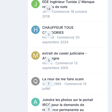
EDE Ingénieur Tunisie // Manque
relevés de note
14
Jmili
· Commencé
18 octobre
2018
CHAUFFEUR TOUS
CATEGORIES
1
HAZEM
· Commencé
20
septembre 2024
extrait de casier judiciaire -
Allemagne
5
maries
· Commencé
13
septembre 2005
La peur de me faire scam
Queen_1992
1
· Commencé
15
juillet
Joindre les photos sur le portail
IRCC pour la demande de
3
résidence permanente au