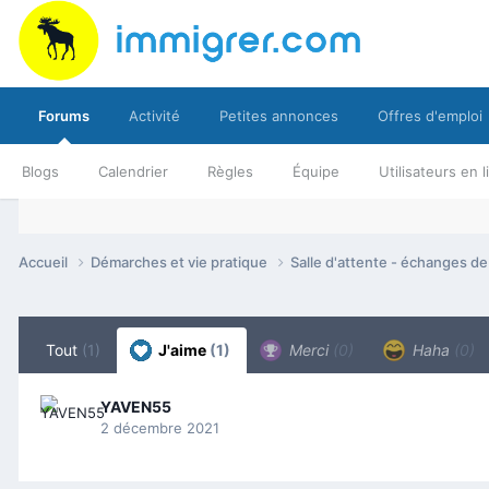
Forums
Activité
Petites annonces
Offres d'emploi
Blogs
Calendrier
Règles
Équipe
Utilisateurs en 
Accueil
Démarches et vie pratique
Salle d'attente - échanges d
Tout
(1)
J'aime
(1)
Merci
(0)
Haha
(0)
YAVEN55
2 décembre 2021