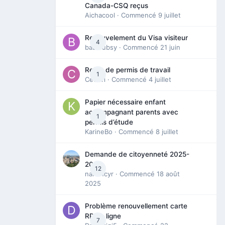
Canada-CSQ reçus
Aichacool
· Commencé
9 juillet
Renouvelement du Visa visiteur
4
babibubsy
· Commencé
21 juin
Refus de permis de travail
1
Cedbri
· Commencé
4 juillet
Papier nécessaire enfant
accompagnant parents avec
1
permis d’étude
KarineBo
· Commencé
8 juillet
Demande de citoyenneté 2025-
2026
12
nanancyr
· Commencé
18 août
2025
Problème renouvellement carte
RP en ligne
7