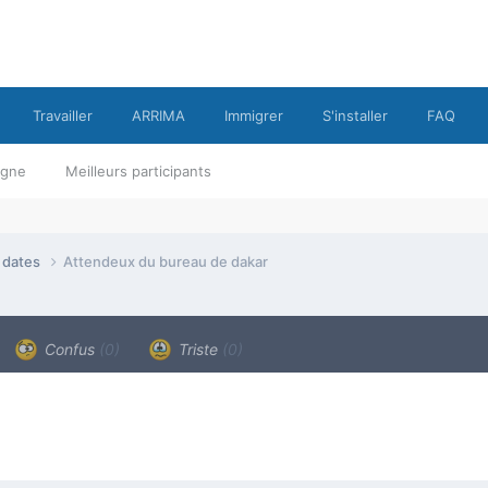
Travailler
ARRIMA
Immigrer
S'installer
FAQ
ligne
Meilleurs participants
e dates
Attendeux du bureau de dakar
Confus
(0)
Triste
(0)