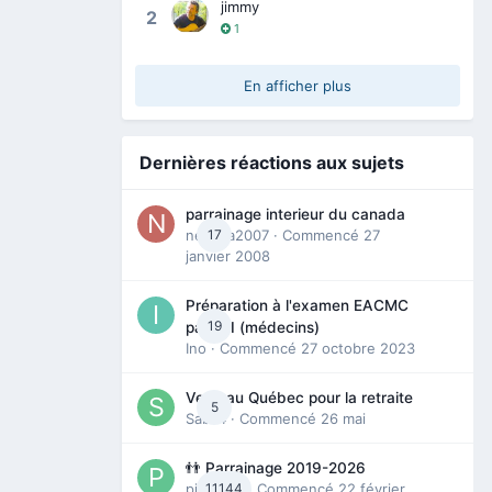
jimmy
2
1
En afficher plus
Dernières réactions aux sujets
parrainage interieur du canada
nedjma2007
17
· Commencé
27
janvier 2008
Préparation à l'examen EACMC
19
partie I (médecins)
Ino
· Commencé
27 octobre 2023
Venir au Québec pour la retraite
5
Sab74
· Commencé
26 mai
👬 Parrainage 2019-2026
piinoush
11144
· Commencé
22 février