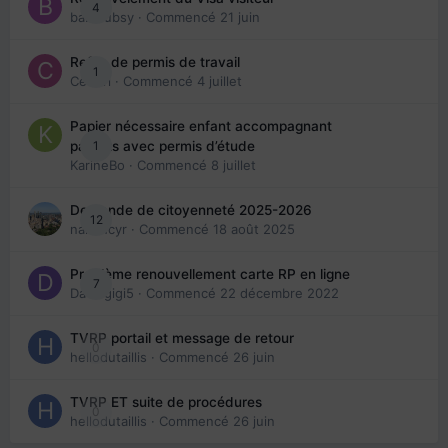
4
babibubsy
· Commencé
21 juin
Refus de permis de travail
1
Cedbri
· Commencé
4 juillet
Papier nécessaire enfant accompagnant
1
parents avec permis d’étude
KarineBo
· Commencé
8 juillet
Demande de citoyenneté 2025-2026
12
nanancyr
· Commencé
18 août 2025
Problème renouvellement carte RP en ligne
7
Davidgigi5
· Commencé
22 décembre 2022
TVRP portail et message de retour
0
hellodutaillis
· Commencé
26 juin
TVRP ET suite de procédures
0
hellodutaillis
· Commencé
26 juin