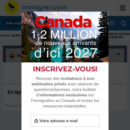
Salle d'attente - échanges de dates
Haha
(0)
Il n’y a encore rien ici
En ligne récemment
0 membre est en ligne
Aucun utilisateur enregistré regarde cette page.