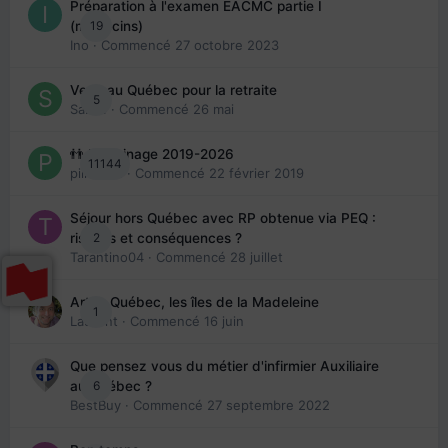
Préparation à l'examen EACMC partie I
19
(médecins)
Ino
· Commencé
27 octobre 2023
Venir au Québec pour la retraite
5
Sab74
· Commencé
26 mai
👬 Parrainage 2019-2026
11144
piinoush
· Commencé
22 février 2019
Séjour hors Québec avec RP obtenue via PEQ :
2
risques et conséquences ?
Tarantino04
· Commencé
28 juillet
Arte : Québec, les îles de la Madeleine
1
Laurent
· Commencé
16 juin
Que pensez vous du métier d'infirmier Auxiliaire
6
au Québec ?
BestBuy
· Commencé
27 septembre 2022