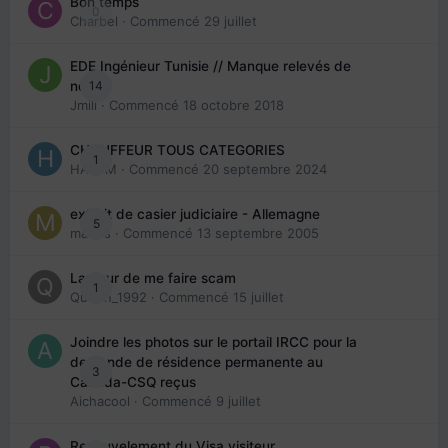
Bon temps
0
Charbel
· Commencé
29 juillet
EDE Ingénieur Tunisie // Manque relevés de
14
note
Jmili
· Commencé
18 octobre 2018
CHAUFFEUR TOUS CATEGORIES
1
HAZEM
· Commencé
20 septembre 2024
extrait de casier judiciaire - Allemagne
5
maries
· Commencé
13 septembre 2005
La peur de me faire scam
1
Queen_1992
· Commencé
15 juillet
Joindre les photos sur le portail IRCC pour la
demande de résidence permanente au
3
Canada-CSQ reçus
Aichacool
· Commencé
9 juillet
Renouvelement du Visa visiteur