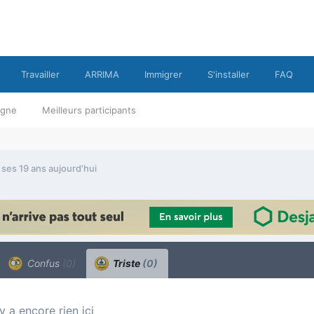
Travailler
ARRIMA
Immigrer
S'installer
FAQ
ligne
Meilleurs participants
ses 19 ans aujourd'hui
Confus
(0)
Triste
(0)
n’y a encore rien ici