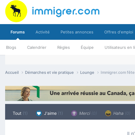
Forums
Activité
Petites annonces
Offres d'emploi
Blogs
Calendrier
Règles
Équipe
Utilisateurs en 
Accueil
Démarches et vie pratique
Lounge
Immigrer.com fête 
Tout
(1)
J'aime
(1)
Merci
(0)
Haha
(0)
Il 