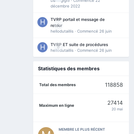
Davidgigi5
· Commencé
22
décembre 2022
TVRP portail et message de
0
retour
hellodutaillis
· Commencé
26 juin
TVRP ET suite de procédures
0
hellodutaillis
· Commencé
26 juin
Statistiques des membres
118858
Total des membres
27414
Maximum en ligne
20 mai
MEMBRE LE PLUS RÉCENT