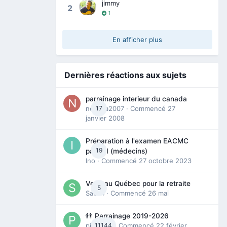
jimmy
2
1
En afficher plus
Dernières réactions aux sujets
parrainage interieur du canada
nedjma2007
17
· Commencé
27
janvier 2008
Préparation à l'examen EACMC
19
partie I (médecins)
Ino
· Commencé
27 octobre 2023
Venir au Québec pour la retraite
5
Sab74
· Commencé
26 mai
👬 Parrainage 2019-2026
piinoush
11144
· Commencé
22 février