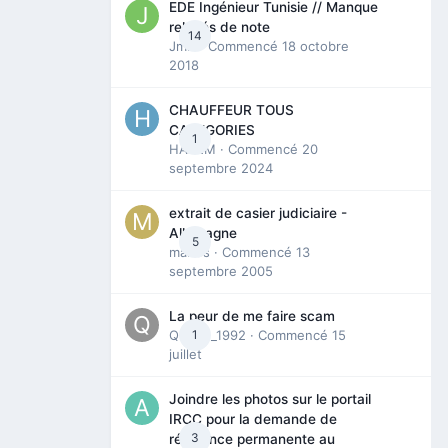
EDE Ingénieur Tunisie // Manque
relevés de note
14
Jmili
· Commencé
18 octobre
2018
CHAUFFEUR TOUS
CATEGORIES
1
HAZEM
· Commencé
20
septembre 2024
extrait de casier judiciaire -
Allemagne
5
maries
· Commencé
13
septembre 2005
La peur de me faire scam
Queen_1992
1
· Commencé
15
juillet
Joindre les photos sur le portail
IRCC pour la demande de
3
résidence permanente au