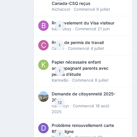
Canada-CSQ reçus
Aichacool
· Commencé
9 juillet
Renouvelement du Visa visiteur
4
babibubsy
· Commencé
21 juin
Refus de permis de travail
1
Cedbri
· Commencé
4 juillet
Papier nécessaire enfant
accompagnant parents avec
1
permis d’étude
KarineBo
· Commencé
8 juillet
Demande de citoyenneté 2025-
2026
12
nanancyr
· Commencé
18 août
2025
Problème renouvellement carte
RP en ligne
7