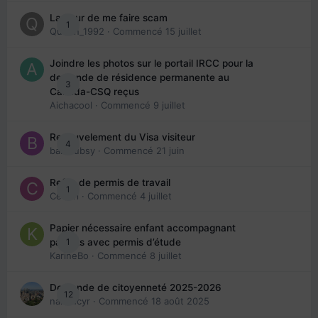
La peur de me faire scam
1
Queen_1992
· Commencé
15 juillet
Joindre les photos sur le portail IRCC pour la
demande de résidence permanente au
3
Canada-CSQ reçus
Aichacool
· Commencé
9 juillet
Renouvelement du Visa visiteur
4
babibubsy
· Commencé
21 juin
Refus de permis de travail
1
Cedbri
· Commencé
4 juillet
Papier nécessaire enfant accompagnant
1
parents avec permis d’étude
KarineBo
· Commencé
8 juillet
Demande de citoyenneté 2025-2026
12
nanancyr
· Commencé
18 août 2025