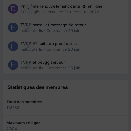
Problème renouvellement carte RP en ligne
7
Davidgigi5
· Commencé
22 décembre 2022
TVRP portail et message de retour
0
hellodutaillis
· Commencé
26 juin
TVRP ET suite de procédures
0
hellodutaillis
· Commencé
26 juin
TVRP et beugg serveur
0
hellodutaillis
· Commencé
25 juin
Statistiques des membres
Total des membres
118858
Maximum en ligne
27414