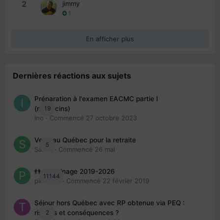
2
jimmy
1
En afficher plus
Dernières réactions aux sujets
Préparation à l'examen EACMC partie I
19
(médecins)
Ino
· Commencé
27 octobre 2023
Venir au Québec pour la retraite
5
Sab74
· Commencé
26 mai
👬 Parrainage 2019-2026
11144
piinoush
· Commencé
22 février 2019
Séjour hors Québec avec RP obtenue via PEQ :
2
risques et conséquences ?