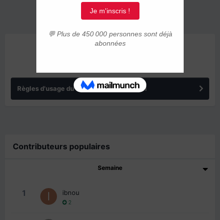
ANNONCES
Règles d'usage du forum IMMIGRER.COM
Contributeurs populaires
Semaine
1
ibnou
2