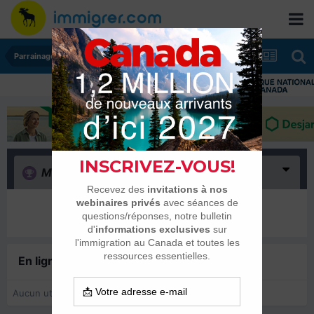
Parrainages et Mariages
Merci
(0)
Il n’y a encore rien ici
En ligne récemment
0 membre est en ligne
Aucun utilisateur enregistré regarde cette page.