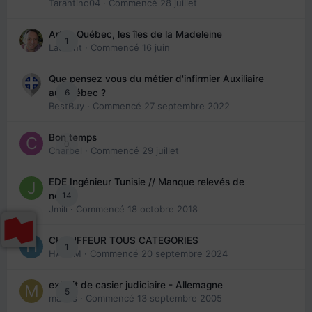
Tarantino04
· Commencé
28 juillet
Arte : Québec, les îles de la Madeleine
1
Laurent
· Commencé
16 juin
Que pensez vous du métier d'infirmier Auxiliaire
6
au Québec ?
BestBuy
· Commencé
27 septembre 2022
Bon temps
0
Charbel
· Commencé
29 juillet
EDE Ingénieur Tunisie // Manque relevés de
14
note
Jmili
· Commencé
18 octobre 2018
CHAUFFEUR TOUS CATEGORIES
1
HAZEM
· Commencé
20 septembre 2024
extrait de casier judiciaire - Allemagne
5
maries
· Commencé
13 septembre 2005