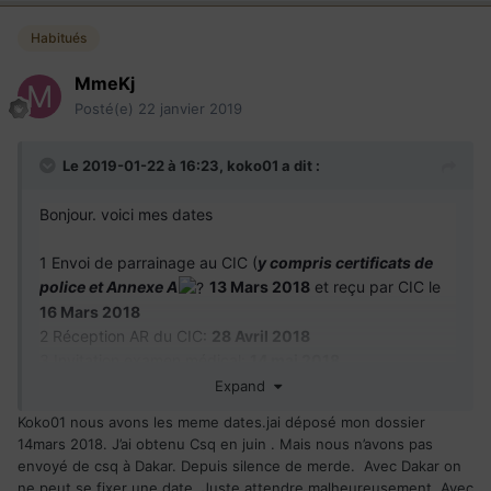
Habitués
MmeKj
Posté(e)
22 janvier 2019
Le 2019-01-22 à 16:23,
koko01
a dit :
Bonjour. voici mes dates
1 Envoi de parrainage au CIC (
y compris certificats de
police et Annexe A
13 Mars 2018
et reçu par CIC le
16 Mars 2018
2 Réception AR du CIC:
28 Avril 2018
3 Invitation examen médical:
14 mai 2018
4 examen effectué le
16 mai 2018
et envoyé à CIC le
18
Expand
Mai 2018
Koko01 nous avons les meme dates.jai déposé mon dossier
5 Réception par courriel de l'acceptation du parrain:
19
14mars 2018. J’ai obtenu Csq en juin . Mais nous n’avons pas
Mai 2018
envoyé de csq à Dakar. Depuis silence de merde. Avec Dakar on
6 Liaison avec le site du CIC:
pas demandée et pas
ne peut se fixer une date. Juste attendre malheureusement. Avec