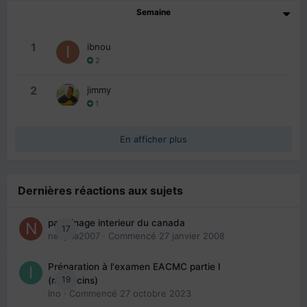
Semaine
1
ibnou
2
2
jimmy
1
En afficher plus
Dernières réactions aux sujets
parrainage interieur du canada
17
nedjma2007
· Commencé
27 janvier 2008
Préparation à l'examen EACMC partie I
19
(médecins)
Ino
· Commencé
27 octobre 2023