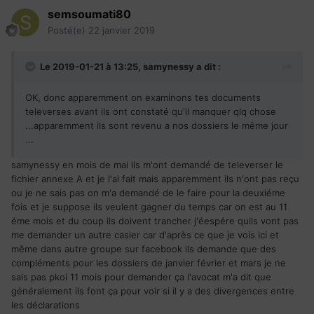
semsoumati80
Posté(e)
22 janvier 2019
Le 2019-01-21 à 13:25,
samynessy
a dit :
OK, donc apparemment on examinons tes documents
televerses avant ils ont constaté qu'il manquer qlq chose
...apparemment ils sont revenu a nos dossiers le même jour
...
samynessy en mois de mai ils m'ont demandé de televerser le
fichier annexe A et je l'ai fait mais apparemment ils n'ont pas reçu
ou je ne sais pas on m'a demandé de le faire pour la deuxiéme
fois et je suppose ils veulent gagner du temps car on est au 11
éme mois et du coup ils doivent trancher j'éespére quils vont pas
me demander un autre casier car d'après ce que je vois ici et
même dans autre groupe sur facebook ils demande que des
compléments pour les dossiers de janvier février et mars je ne
sais pas pkoi 11 mois pour demander ça l'avocat m'a dit que
généralement ils font ça pour voir si il y a des divergences entre
les déclarations