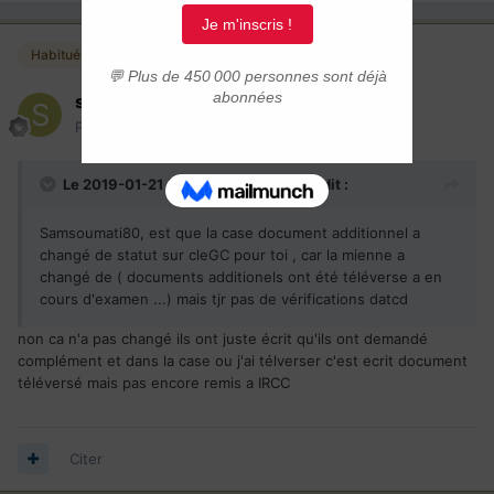
Habitués
semsoumati80
Posté(e)
21 janvier 2019
Le 2019-01-21 à 12:40,
samynessy
a dit :
Samsoumati80, est que la case document additionnel a
changé de statut sur cleGC pour toi , car la mienne a
changé de ( documents additionels ont été téléverse a en
cours d'examen ...) mais tjr pas de vérifications datcd
non ca n'a pas changé ils ont juste écrit qu'ils ont demandé
complément et dans la case ou j'ai télverser c'est ecrit document
téléversé mais pas encore remis a IRCC
Citer