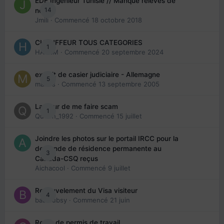
EDE Ingénieur Tunisie // Manque relevés de
14
note
Jmili
· Commencé
18 octobre 2018
CHAUFFEUR TOUS CATEGORIES
1
HAZEM
· Commencé
20 septembre 2024
extrait de casier judiciaire - Allemagne
5
maries
· Commencé
13 septembre 2005
La peur de me faire scam
1
Queen_1992
· Commencé
15 juillet
Joindre les photos sur le portail IRCC pour la
demande de résidence permanente au
3
Canada-CSQ reçus
Aichacool
· Commencé
9 juillet
Renouvelement du Visa visiteur
4
babibubsy
· Commencé
21 juin
Refus de permis de travail