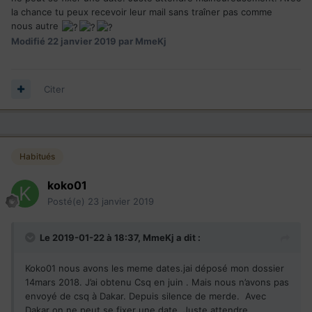
effectuée
la chance tu peux recevoir leur mail sans traîner pas comme
7 Invitation à déposer demande d'engagement:
24 Août
nous autre
2018
Modifié
22 janvier 2019
par MmeKj
8 Envoi du dossier au Québec (MIDI):
22 Septembre
2018
9 Obtention du CSQ:
16 Octobre 2018
Citer
10 Envoi CSQ à Dakar moi même par précaution:
01
Novembre 2018
11 Résidence permanente:
en attente
12 brune et envois du passeport pour le visa:
en attente
Habitués
BVC DAKAR.
koko01
svp pensez vous que nous allons encore attendre
Posté(e)
23 janvier 2019
longtemps le mail de DAKAR?
Merci pour votre réponse
Le 2019-01-22 à 18:37,
MmeKj
a dit :
Koko01 nous avons les meme dates.jai déposé mon dossier
14mars 2018. J’ai obtenu Csq en juin . Mais nous n’avons pas
envoyé de csq à Dakar. Depuis silence de merde. Avec
Dakar on ne peut se fixer une date. Juste attendre