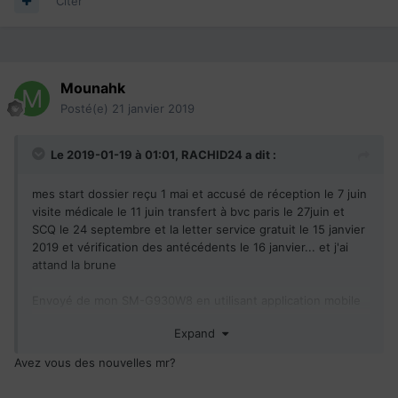
Citer
Mounahk
Posté(e)
21 janvier 2019
Le 2019-01-19 à 01:01,
RACHID24
a dit :
mes start dossier reçu 1 mai et accusé de réception le 7 juin
visite médicale le 11 juin transfert à bvc paris le 27juin et
SCQ le 24 septembre et la letter service gratuit le 15 janvier
2019 et vérification des antécédents le 16 janvier... et j'ai
attand la brune
Envoyé de mon SM-G930W8 en utilisant application mobile
Immigrer.com
Expand
Avez vous des nouvelles mr?