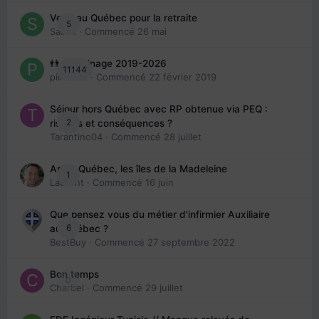
Venir au Québec pour la retraite
5
Sab74
· Commencé
26 mai
👬 Parrainage 2019-2026
11144
piinoush
· Commencé
22 février 2019
Séjour hors Québec avec RP obtenue via PEQ :
2
risques et conséquences ?
Tarantino04
· Commencé
28 juillet
Arte : Québec, les îles de la Madeleine
1
Laurent
· Commencé
16 juin
Que pensez vous du métier d'infirmier Auxiliaire
6
au Québec ?
BestBuy
· Commencé
27 septembre 2022
Bon temps
0
Charbel
· Commencé
29 juillet