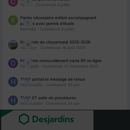
1
Cedbri
· Commencé
4 juillet
Papier nécessaire enfant accompagnant
1
parents avec permis d’étude
KarineBo
· Commencé
8 juillet
Demande de citoyenneté 2025-2026
12
nanancyr
· Commencé
18 août 2025
Problème renouvellement carte RP en ligne
7
Davidgigi5
· Commencé
22 décembre 2022
TVRP portail et message de retour
0
hellodutaillis
· Commencé
26 juin
TVRP ET suite de procédures
0
hellodutaillis
· Commencé
26 juin
Statistiques des membres