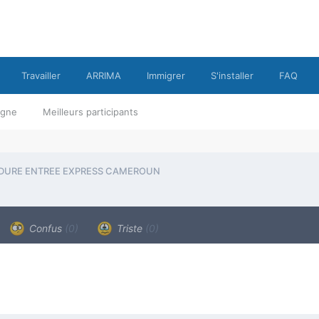
Travailler
ARRIMA
Immigrer
S'installer
FAQ
ligne
Meilleurs participants
DURE ENTREE EXPRESS CAMEROUN
Confus
(0)
Triste
(0)