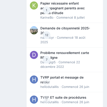
Papier nécessaire enfant
accompagnant parents avec
1
permis d’étude
KarineBo
· Commencé
8 juillet
Demande de citoyenneté 2025-
2026
12
nanancyr
· Commencé
18 août
2025
Problème renouvellement carte
RP en ligne
7
Davidgigi5
· Commencé
22
décembre 2022
TVRP portail et message de
0
retour
hellodutaillis
· Commencé
26 juin
TVRP ET suite de procédures
0
hellodutaillis
· Commencé
26 juin