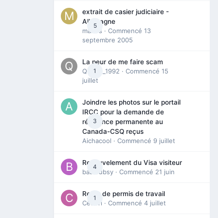
extrait de casier judiciaire -
Allemagne
5
maries
· Commencé
13
septembre 2005
La peur de me faire scam
Queen_1992
1
· Commencé
15
juillet
Joindre les photos sur le portail
IRCC pour la demande de
3
résidence permanente au
Canada-CSQ reçus
Aichacool
· Commencé
9 juillet
Renouvelement du Visa visiteur
4
babibubsy
· Commencé
21 juin
Refus de permis de travail
1
Cedbri
· Commencé
4 juillet