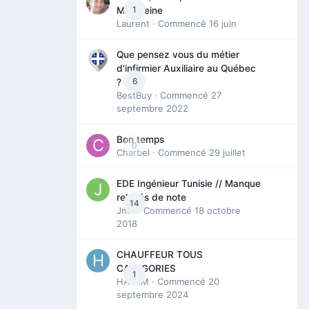
1
Madeleine
Laurent
· Commencé
16 juin
Que pensez vous du métier
d'infirmier Auxiliaire au Québec
6
?
BestBuy
· Commencé
27
septembre 2022
Bon temps
0
Charbel
· Commencé
29 juillet
EDE Ingénieur Tunisie // Manque
relevés de note
14
Jmili
· Commencé
18 octobre
2018
CHAUFFEUR TOUS
CATEGORIES
1
HAZEM
· Commencé
20
septembre 2024