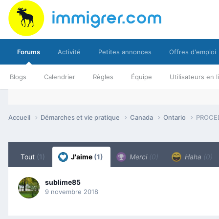
Forums
Activité
Petites annonces
Offres d'emploi
Blogs
Calendrier
Règles
Équipe
Utilisateurs en 
Accueil
Démarches et vie pratique
Canada
Ontario
PROCE
Tout
(1)
J'aime
(1)
Merci
(0)
Haha
(0)
sublime85
9 novembre 2018