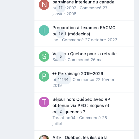
parrainage interieur du canada
nedjma2007
17
· Commencé
27
janvier 2008
Préparation à l'examen EACMC
19
partie I (médecins)
Ino
· Commencé
27 octobre 2023
Venir au Québec pour la retraite
5
Sab74
· Commencé
26 mai
👬 Parrainage 2019-2026
piinoush
11144
· Commencé
22 février
2019
Séjour hors Québec avec RP
obtenue via PEQ : risques et
2
conséquences ?
Tarantino04
· Commencé
28
juillet
Arte : Québec, les îles de la