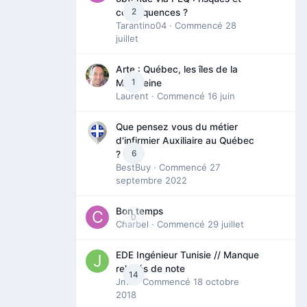
2
conséquences ?
Tarantino04
· Commencé
28
juillet
Arte : Québec, les îles de la
1
Madeleine
Laurent
· Commencé
16 juin
Que pensez vous du métier
d'infirmier Auxiliaire au Québec
6
?
BestBuy
· Commencé
27
septembre 2022
Bon temps
0
Charbel
· Commencé
29 juillet
EDE Ingénieur Tunisie // Manque
relevés de note
14
Jmili
· Commencé
18 octobre
2018