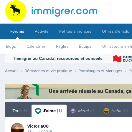
Forums
Activité
Petites annonces
Offres d'emploi
Blogs
Calendrier
Règles
Équipe
Utilisateurs en 
Accueil
Démarches et vie pratique
Parrainages et Mariages
P
Tout
(1)
J'aime
(1)
Merci
(0)
Haha
(0)
Victoria08
31 juillet 2018