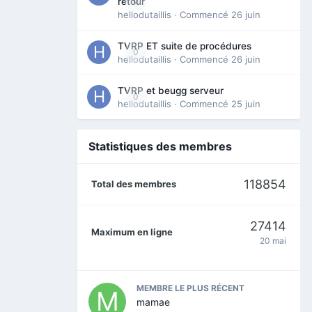
0
retour
hellodutaillis
· Commencé
26 juin
TVRP ET suite de procédures
0
hellodutaillis
· Commencé
26 juin
TVRP et beugg serveur
0
hellodutaillis
· Commencé
25 juin
Statistiques des membres
118854
Total des membres
27414
Maximum en ligne
20 mai
MEMBRE LE PLUS RÉCENT
mamae