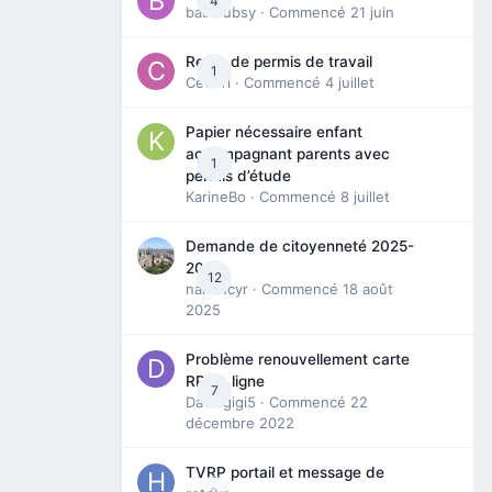
4
babibubsy
· Commencé
21 juin
Refus de permis de travail
1
Cedbri
· Commencé
4 juillet
Papier nécessaire enfant
accompagnant parents avec
1
permis d’étude
KarineBo
· Commencé
8 juillet
Demande de citoyenneté 2025-
2026
12
nanancyr
· Commencé
18 août
2025
Problème renouvellement carte
RP en ligne
7
Davidgigi5
· Commencé
22
décembre 2022
TVRP portail et message de