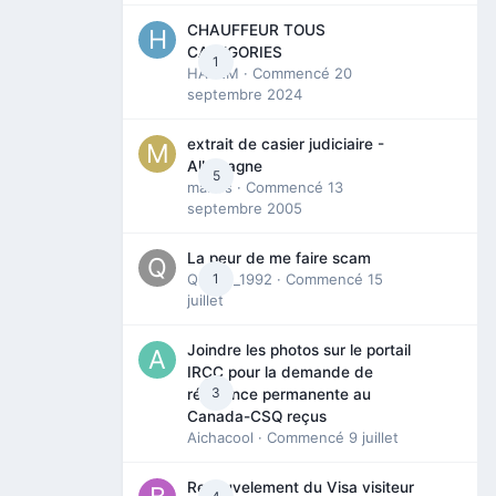
CHAUFFEUR TOUS
CATEGORIES
1
HAZEM
· Commencé
20
septembre 2024
extrait de casier judiciaire -
Allemagne
5
maries
· Commencé
13
septembre 2005
La peur de me faire scam
Queen_1992
1
· Commencé
15
juillet
Joindre les photos sur le portail
IRCC pour la demande de
3
résidence permanente au
Canada-CSQ reçus
Aichacool
· Commencé
9 juillet
Renouvelement du Visa visiteur