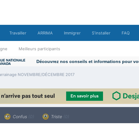
Travailler
ARRIMA
Immigrer
S'installer
FAQ
ligne
Meilleurs participants
arrainage NOVEMBRE/DÉCEMBRE 2017
Confus
(0)
Triste
(0)