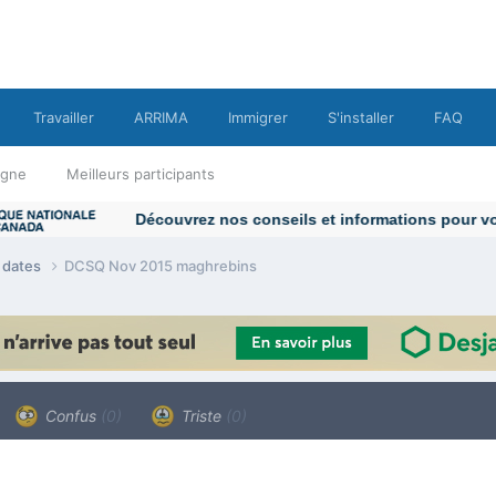
Travailler
ARRIMA
Immigrer
S'installer
FAQ
ligne
Meilleurs participants
e dates
DCSQ Nov 2015 maghrebins
Confus
(0)
Triste
(0)