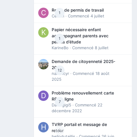
Refus de permis de travail
1
Cedbri
· Commencé
4 juillet
Papier nécessaire enfant
accompagnant parents avec
1
permis d’étude
KarineBo
· Commencé
8 juillet
Demande de citoyenneté 2025-
2026
12
nanancyr
· Commencé
18 août
2025
Problème renouvellement carte
RP en ligne
7
Davidgigi5
· Commencé
22
décembre 2022
TVRP portail et message de
0
retour
hellodutaillis
· Commencé
26 juin