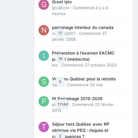
Great Iptv
greatiptv
0
· Commencé
il y a 4
heures
parrainage interieur du canada
nedjma2007
17
· Commencé
27
janvier 2008
Préparation à l'examen EACMC
19
partie I (médecins)
Ino
· Commencé
27 octobre 2023
Venir au Québec pour la retraite
5
Sab74
· Commencé
26 mai
👬 Parrainage 2019-2026
piinoush
11144
· Commencé
22 février
2019
Séjour hors Québec avec RP
obtenue via PEQ : risques et
2
conséquences ?