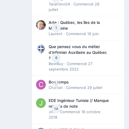
Tarantino04
· Commencé
28
juillet
Arte : Québec, les îles de la
1
Madeleine
Laurent
· Commencé
16 juin
Que pensez vous du métier
d'infirmier Auxiliaire au Québec
6
?
BestBuy
· Commencé
27
septembre 2022
Bon temps
0
Charbel
· Commencé
29 juillet
EDE Ingénieur Tunisie // Manque
relevés de note
14
Jmili
· Commencé
18 octobre
2018