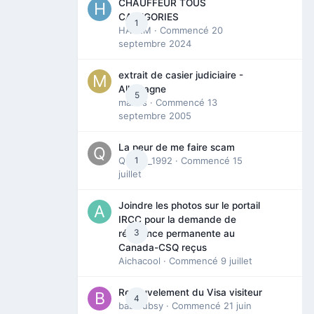
CHAUFFEUR TOUS
CATEGORIES
1
HAZEM
· Commencé
20
septembre 2024
extrait de casier judiciaire -
Allemagne
5
maries
· Commencé
13
septembre 2005
La peur de me faire scam
Queen_1992
1
· Commencé
15
juillet
Joindre les photos sur le portail
IRCC pour la demande de
3
résidence permanente au
Canada-CSQ reçus
Aichacool
· Commencé
9 juillet
Renouvelement du Visa visiteur
4
babibubsy
· Commencé
21 juin