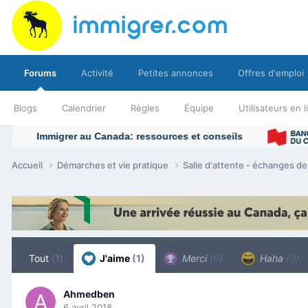
Forums
Activité
Petites annonces
Offres d'emploi
Blogs
Calendrier
Règles
Équipe
Utilisateurs en 
Accueil
Démarches et vie pratique
Salle d'attente - échanges d
Tout
(1)
J'aime
(1)
Merci
(0)
Haha
(0)
Ahmedben
6 avril 2018