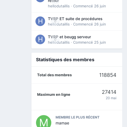
0
retour
hellodutaillis
· Commencé
26 juin
TVRP ET suite de procédures
0
hellodutaillis
· Commencé
26 juin
TVRP et beugg serveur
0
hellodutaillis
· Commencé
25 juin
Statistiques des membres
118854
Total des membres
27414
Maximum en ligne
20 mai
MEMBRE LE PLUS RÉCENT
mamae