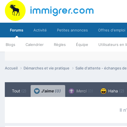
Forums
Activité
Petites annonces
Offres d'emploi
Blogs
Calendrier
Règles
Équipe
Utilisateurs en 
Accueil
Démarches et vie pratique
Salle d'attente - échanges d
Tout
(2)
J'aime
(0)
Merci
(0)
Haha
(2)
Il 