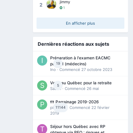
jimmy
2
1
En afficher plus
Dernières réactions aux sujets
Préparation à l'examen EACMC
19
partie I (médecins)
Ino
· Commencé
27 octobre 2023
Venir au Québec pour la retraite
5
Sab74
· Commencé
26 mai
👬 Parrainage 2019-2026
piinoush
11144
· Commencé
22 février
2019
Séjour hors Québec avec RP
obtenue via PEQ : risques et