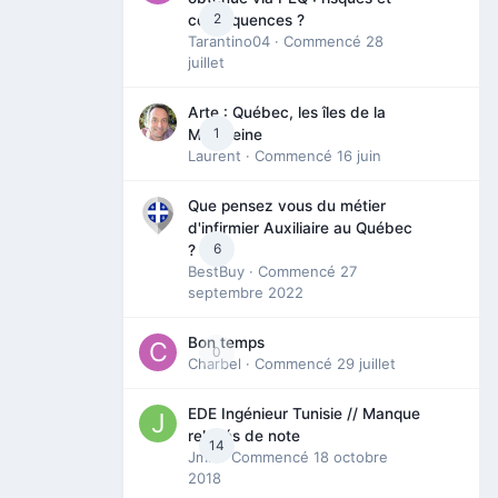
2
conséquences ?
Tarantino04
· Commencé
28
juillet
Arte : Québec, les îles de la
1
Madeleine
Laurent
· Commencé
16 juin
Que pensez vous du métier
d'infirmier Auxiliaire au Québec
6
?
BestBuy
· Commencé
27
septembre 2022
Bon temps
0
Charbel
· Commencé
29 juillet
EDE Ingénieur Tunisie // Manque
relevés de note
14
Jmili
· Commencé
18 octobre
2018