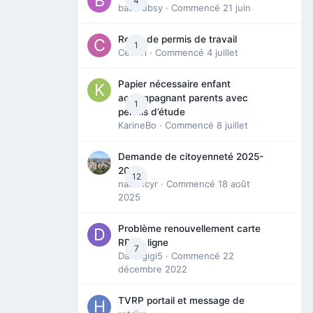
4
babibubsy
· Commencé
21 juin
Refus de permis de travail
1
Cedbri
· Commencé
4 juillet
Papier nécessaire enfant
accompagnant parents avec
1
permis d’étude
KarineBo
· Commencé
8 juillet
Demande de citoyenneté 2025-
2026
12
nanancyr
· Commencé
18 août
2025
Problème renouvellement carte
RP en ligne
7
Davidgigi5
· Commencé
22
décembre 2022
TVRP portail et message de