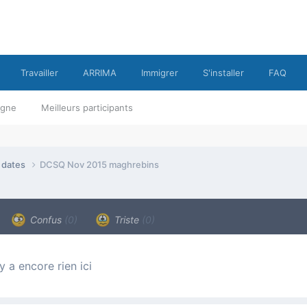
Travailler
ARRIMA
Immigrer
S'installer
FAQ
ligne
Meilleurs participants
e dates
DCSQ Nov 2015 maghrebins
Confus
(0)
Triste
(0)
n’y a encore rien ici