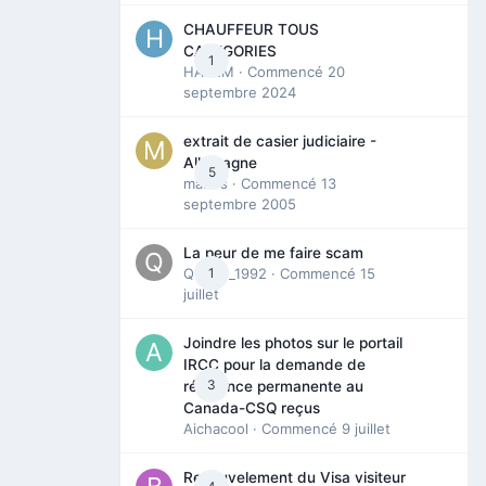
CHAUFFEUR TOUS
CATEGORIES
1
HAZEM
· Commencé
20
septembre 2024
extrait de casier judiciaire -
Allemagne
5
maries
· Commencé
13
septembre 2005
La peur de me faire scam
Queen_1992
1
· Commencé
15
juillet
Joindre les photos sur le portail
IRCC pour la demande de
3
résidence permanente au
Canada-CSQ reçus
Aichacool
· Commencé
9 juillet
Renouvelement du Visa visiteur