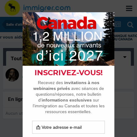
Salle d'attente - échanges de dates
ous aider tout au long de votre transition
Tout
(1)
katalonb
21 mars 2018
En ligne récemment
0 membre est en ligne
Aucun utilisateur enregistré regarde cette page.