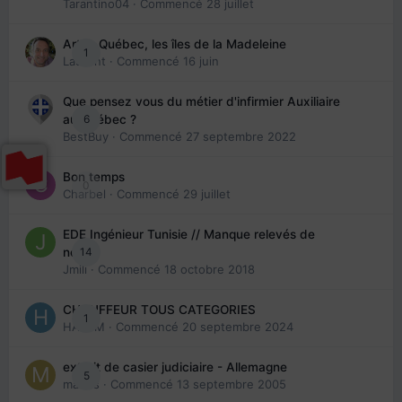
Tarantino04
· Commencé
28 juillet
Arte : Québec, les îles de la Madeleine
1
Laurent
· Commencé
16 juin
Que pensez vous du métier d'infirmier Auxiliaire
6
au Québec ?
BestBuy
· Commencé
27 septembre 2022
Bon temps
0
Charbel
· Commencé
29 juillet
EDE Ingénieur Tunisie // Manque relevés de
14
note
Jmili
· Commencé
18 octobre 2018
CHAUFFEUR TOUS CATEGORIES
1
HAZEM
· Commencé
20 septembre 2024
extrait de casier judiciaire - Allemagne
5
maries
· Commencé
13 septembre 2005