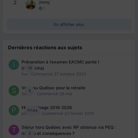
2
jimmy
1
En afficher plus
Dernières réactions aux sujets
Préparation à l'examen EACMC partie I
19
(médecins)
Ino
· Commencé
27 octobre 2023
Venir au Québec pour la retraite
5
Sab74
· Commencé
26 mai
👬 Parrainage 2019-2026
11144
piinoush
· Commencé
22 février 2019
Séjour hors Québec avec RP obtenue via PEQ :
2
risques et conséquences ?