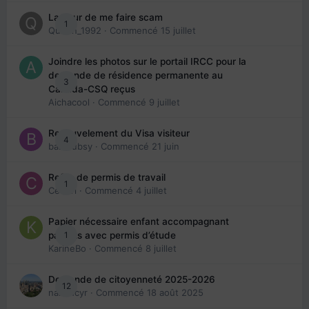
La peur de me faire scam
1
Queen_1992
· Commencé
15 juillet
Joindre les photos sur le portail IRCC pour la
demande de résidence permanente au
3
Canada-CSQ reçus
Aichacool
· Commencé
9 juillet
Renouvelement du Visa visiteur
4
babibubsy
· Commencé
21 juin
Refus de permis de travail
1
Cedbri
· Commencé
4 juillet
Papier nécessaire enfant accompagnant
1
parents avec permis d’étude
KarineBo
· Commencé
8 juillet
Demande de citoyenneté 2025-2026
12
nanancyr
· Commencé
18 août 2025