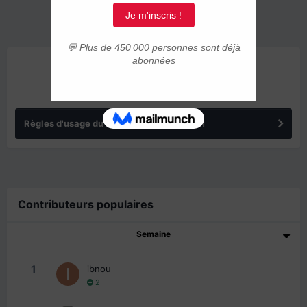
ANNONCES
Règles d'usage du forum IMMIGRER.COM
Contributeurs populaires
Semaine
1
ibnou
2