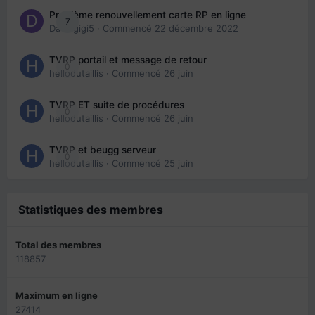
Problème renouvellement carte RP en ligne
7
Davidgigi5
· Commencé
22 décembre 2022
TVRP portail et message de retour
0
hellodutaillis
· Commencé
26 juin
TVRP ET suite de procédures
0
hellodutaillis
· Commencé
26 juin
TVRP et beugg serveur
0
hellodutaillis
· Commencé
25 juin
Statistiques des membres
Total des membres
118857
Maximum en ligne
27414