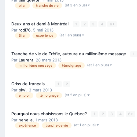
(et 3 en plus)
bilan
tranche de vie
Deux ans et demi à Montréal
1
2
3
4
6
Par
rodi76
,
5 mai 2013
(et 1 en plus)
Bilan
expérience
Tranche de vie de Trèfle, auteure du millionième message
1
Par
Laurent
,
28 mars 2013
(et 1 en plus)
millionième message
témoignage
Criss de français.....
1
2
Par
piwi
,
3 mars 2013
(et 2 en plus)
emploi
témoignage
Pourquoi nous choisissons le Québec?
1
2
3
4
6
Par
nenelle
,
1 mars 2013
(et 1 en plus)
expérience
tranche de vie