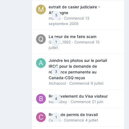
extrait de casier judiciaire -
Allemagne
5
maries
· Commencé
13
septembre 2005
La peur de me faire scam
Queen_1992
1
· Commencé
15
juillet
Joindre les photos sur le portail
IRCC pour la demande de
3
résidence permanente au
Canada-CSQ reçus
Aichacool
· Commencé
9 juillet
Renouvelement du Visa visiteur
4
babibubsy
· Commencé
21 juin
Refus de permis de travail
1
Cedbri
· Commencé
4 juillet