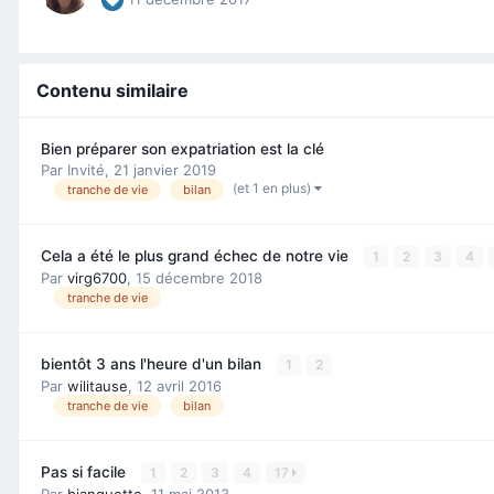
Contenu similaire
Bien préparer son expatriation est la clé
Par Invité,
21 janvier 2019
(et 1 en plus)
tranche de vie
bilan
Cela a été le plus gra nd é chec de notre vie
1
2
3
4
Par
virg6700
,
15 décembre 2018
tranche de vie
bientôt 3 ans l'heure d'un bilan
1
2
Par
wilitause
,
12 avril 2016
tranche de vie
bilan
Pas si facile
1
2
3
4
17
Par
bianquette
,
11 mai 2013