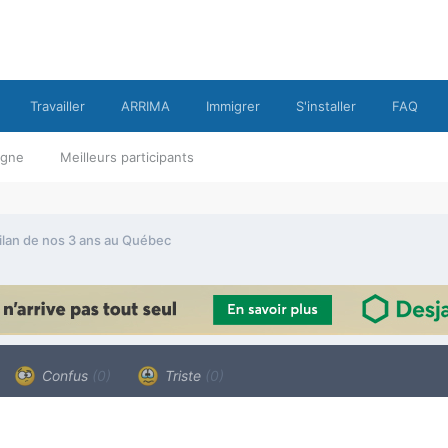
Travailler
ARRIMA
Immigrer
S'installer
FAQ
ligne
Meilleurs participants
ilan de nos 3 ans au Québec
Confus
(0)
Triste
(0)