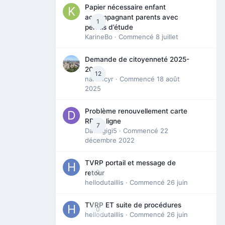
Papier nécessaire enfant
accompagnant parents avec
1
permis d’étude
KarineBo
· Commencé
8 juillet
Demande de citoyenneté 2025-
2026
12
nanancyr
· Commencé
18 août
2025
Problème renouvellement carte
RP en ligne
7
Davidgigi5
· Commencé
22
décembre 2022
TVRP portail et message de
0
retour
hellodutaillis
· Commencé
26 juin
TVRP ET suite de procédures
0
hellodutaillis
· Commencé
26 juin