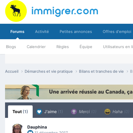
Forums
Activité
Petites annonces
Offres d'emploi
Blogs
Calendrier
Règles
Équipe
Utilisateurs en 
Accueil
Démarches et vie pratique
Bilans et tranches de vie
B
Tout
(1)
J'aime
(1)
Merci
(0)
Haha
(0)
Dauphina
11 décembre 2017