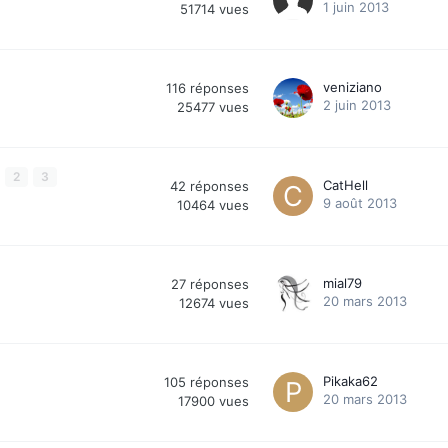
1 juin 2013
51714
vues
veniziano
116
réponses
2 juin 2013
25477
vues
2
3
CatHell
42
réponses
9 août 2013
10464
vues
mial79
27
réponses
20 mars 2013
12674
vues
Pikaka62
105
réponses
20 mars 2013
17900
vues