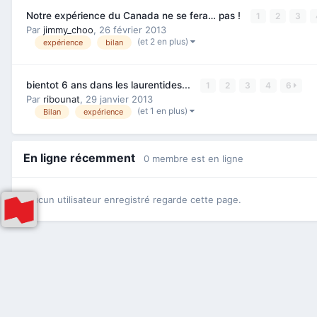
Notre expérience du Canada ne se fera… pas !
1
2
3
Par
jimmy_choo
,
26 février 2013
(et 2 en plus)
expérience
bilan
bientot 6 ans dans les laurentides...
1
2
3
4
6
Par
ribounat
,
29 janvier 2013
(et 1 en plus)
Bilan
expérience
En ligne récemment
0 membre est en ligne
Aucun utilisateur enregistré regarde cette page.