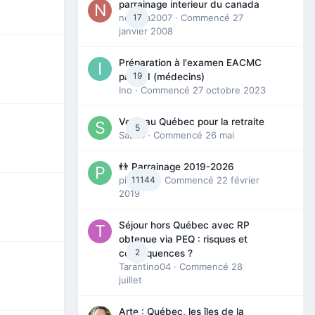
parrainage interieur du canada
nedjma2007
17
· Commencé
27
janvier 2008
Préparation à l'examen EACMC
19
partie I (médecins)
Ino
· Commencé
27 octobre 2023
Venir au Québec pour la retraite
5
Sab74
· Commencé
26 mai
👬 Parrainage 2019-2026
piinoush
11144
· Commencé
22 février
2019
Séjour hors Québec avec RP
obtenue via PEQ : risques et
2
conséquences ?
Tarantino04
· Commencé
28
juillet
Arte : Québec, les îles de la