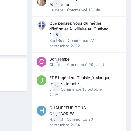
1
Madeleine
Laurent
· Commencé
16 juin
Que pensez vous du métier
d'infirmier Auxiliaire au Québec
6
?
BestBuy
· Commencé
27
septembre 2022
Bon temps
0
Charbel
· Commencé
29 juillet
EDE Ingénieur Tunisie // Manque
relevés de note
14
Jmili
· Commencé
18 octobre
2018
CHAUFFEUR TOUS
CATEGORIES
1
HAZEM
· Commencé
20
septembre 2024