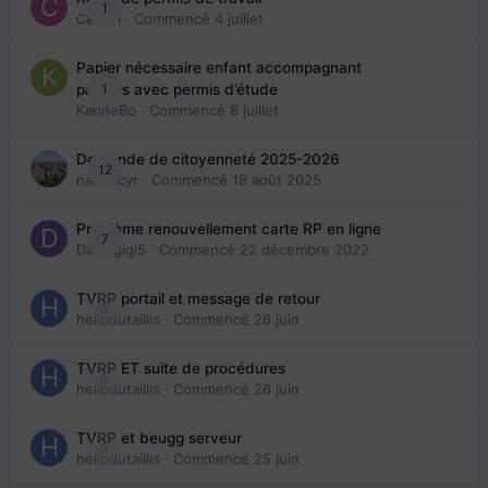
1
Cedbri
· Commencé
4 juillet
Papier nécessaire enfant accompagnant
1
parents avec permis d’étude
KarineBo
· Commencé
8 juillet
Demande de citoyenneté 2025-2026
12
nanancyr
· Commencé
18 août 2025
Problème renouvellement carte RP en ligne
7
Davidgigi5
· Commencé
22 décembre 2022
TVRP portail et message de retour
0
hellodutaillis
· Commencé
26 juin
TVRP ET suite de procédures
0
hellodutaillis
· Commencé
26 juin
TVRP et beugg serveur
0
hellodutaillis
· Commencé
25 juin