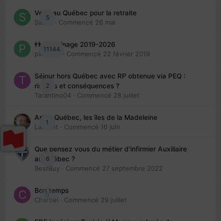
Venir au Québec pour la retraite
5
Sab74
· Commencé
26 mai
👬 Parrainage 2019-2026
11144
piinoush
· Commencé
22 février 2019
Séjour hors Québec avec RP obtenue via PEQ :
2
risques et conséquences ?
Tarantino04
· Commencé
28 juillet
Arte : Québec, les îles de la Madeleine
1
Laurent
· Commencé
16 juin
Que pensez vous du métier d'infirmier Auxiliaire
6
au Québec ?
BestBuy
· Commencé
27 septembre 2022
Bon temps
0
Charbel
· Commencé
29 juillet