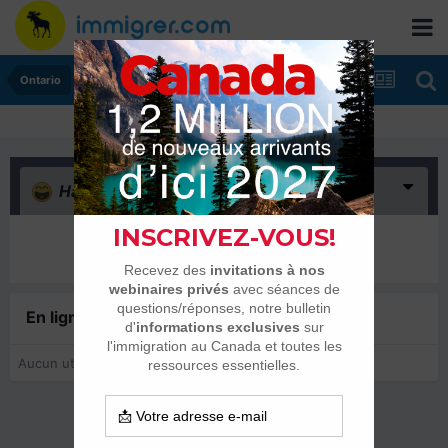
Ontario
Haha
(0)
Il n’y a encore rien ici
En ligne récemment
0 membre est en ligne
Aucun utilisateur enregistré regarde cette page.