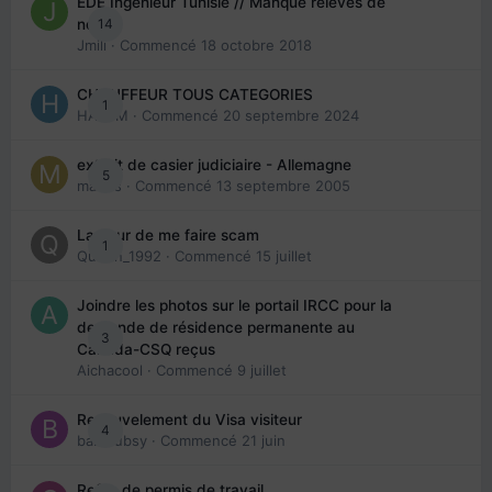
EDE Ingénieur Tunisie // Manque relevés de
14
note
Jmili
· Commencé
18 octobre 2018
CHAUFFEUR TOUS CATEGORIES
1
HAZEM
· Commencé
20 septembre 2024
extrait de casier judiciaire - Allemagne
5
maries
· Commencé
13 septembre 2005
La peur de me faire scam
1
Queen_1992
· Commencé
15 juillet
Joindre les photos sur le portail IRCC pour la
demande de résidence permanente au
3
Canada-CSQ reçus
Aichacool
· Commencé
9 juillet
Renouvelement du Visa visiteur
4
babibubsy
· Commencé
21 juin
Refus de permis de travail