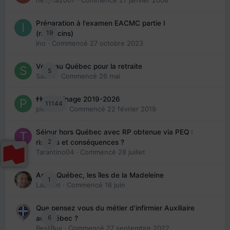
Préparation à l'examen EACMC partie I
19
(médecins)
Ino
· Commencé
27 octobre 2023
Venir au Québec pour la retraite
5
Sab74
· Commencé
26 mai
👬 Parrainage 2019-2026
11144
piinoush
· Commencé
22 février 2019
Séjour hors Québec avec RP obtenue via PEQ :
2
risques et conséquences ?
Tarantino04
· Commencé
28 juillet
Arte : Québec, les îles de la Madeleine
1
Laurent
· Commencé
16 juin
Que pensez vous du métier d'infirmier Auxiliaire
6
au Québec ?
BestBuy
· Commencé
27 septembre 2022