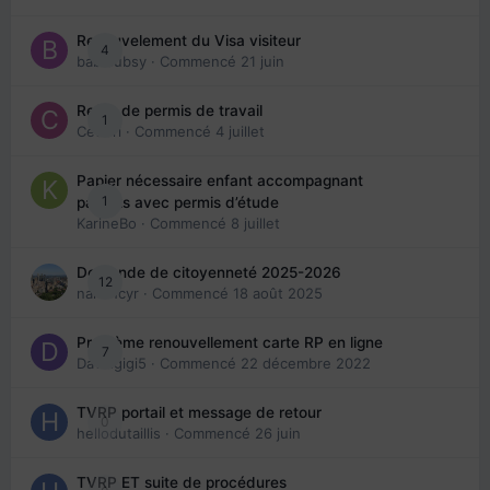
Renouvelement du Visa visiteur
4
babibubsy
· Commencé
21 juin
Refus de permis de travail
1
Cedbri
· Commencé
4 juillet
Papier nécessaire enfant accompagnant
1
parents avec permis d’étude
KarineBo
· Commencé
8 juillet
Demande de citoyenneté 2025-2026
12
nanancyr
· Commencé
18 août 2025
Problème renouvellement carte RP en ligne
7
Davidgigi5
· Commencé
22 décembre 2022
TVRP portail et message de retour
0
hellodutaillis
· Commencé
26 juin
TVRP ET suite de procédures