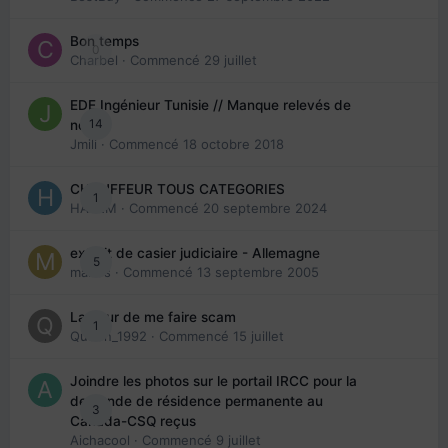
Bon temps
0
Charbel
· Commencé
29 juillet
EDE Ingénieur Tunisie // Manque relevés de
14
note
Jmili
· Commencé
18 octobre 2018
CHAUFFEUR TOUS CATEGORIES
1
HAZEM
· Commencé
20 septembre 2024
extrait de casier judiciaire - Allemagne
5
maries
· Commencé
13 septembre 2005
La peur de me faire scam
1
Queen_1992
· Commencé
15 juillet
Joindre les photos sur le portail IRCC pour la
demande de résidence permanente au
3
Canada-CSQ reçus
Aichacool
· Commencé
9 juillet