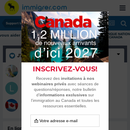
Support technique
J'aime
(3)
Nokrita
1 août 2018
liamsimly
3 juillet 2017
kamillo
5 mai 2017
En ligne récemment
0 membre est en ligne