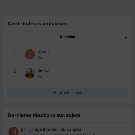
Contributeurs populaires
Semaine
1
ibnou
2
2
jimmy
1
En afficher plus
Dernières réactions aux sujets
parrainage interieur du canada
17
nedjma2007
· Commencé
27 janvier 2008