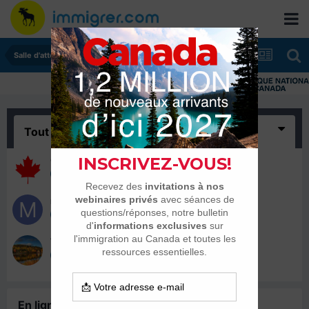
Salle d'attente - échanges de dates
Tout
(3)
Com7
24 août 2017
musenzi
28 juillet 2017
Tshimil86
27 juillet 2017
En ligne récemment
0 membre est en ligne