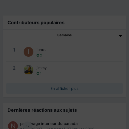
Contributeurs populaires
Semaine
1
ibnou
2
2
jimmy
1
En afficher plus
Dernières réactions aux sujets
parrainage interieur du canada
17
nedjma2007
· Commencé
27 janvier 2008