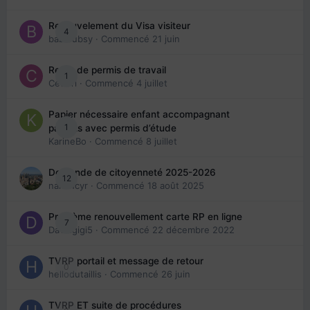
Renouvelement du Visa visiteur
4
babibubsy
· Commencé
21 juin
Refus de permis de travail
1
Cedbri
· Commencé
4 juillet
Papier nécessaire enfant accompagnant
1
parents avec permis d’étude
KarineBo
· Commencé
8 juillet
Demande de citoyenneté 2025-2026
12
nanancyr
· Commencé
18 août 2025
Problème renouvellement carte RP en ligne
7
Davidgigi5
· Commencé
22 décembre 2022
TVRP portail et message de retour
0
hellodutaillis
· Commencé
26 juin
TVRP ET suite de procédures