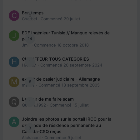
Bon temps
0
Charbel
· Commencé
29 juillet
EDE Ingénieur Tunisie // Manque relevés de
14
note
Jmili
· Commencé
18 octobre 2018
CHAUFFEUR TOUS CATEGORIES
1
HAZEM
· Commencé
20 septembre 2024
extrait de casier judiciaire - Allemagne
5
maries
· Commencé
13 septembre 2005
La peur de me faire scam
1
Queen_1992
· Commencé
15 juillet
Joindre les photos sur le portail IRCC pour la
demande de résidence permanente au
3
Canada-CSQ reçus
Aichacool
· Commencé
9 juillet