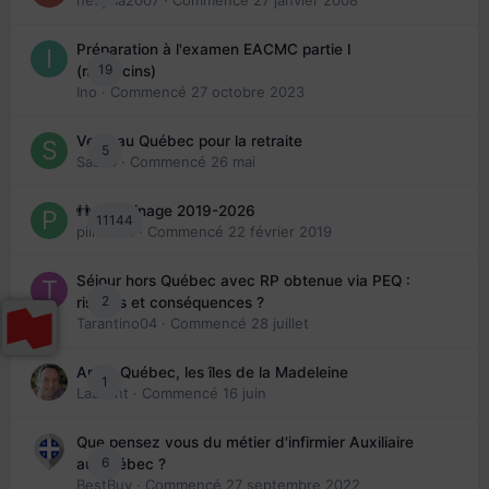
Préparation à l'examen EACMC partie I
19
(médecins)
Ino
· Commencé
27 octobre 2023
Venir au Québec pour la retraite
5
Sab74
· Commencé
26 mai
👬 Parrainage 2019-2026
11144
piinoush
· Commencé
22 février 2019
Séjour hors Québec avec RP obtenue via PEQ :
2
risques et conséquences ?
Tarantino04
· Commencé
28 juillet
Arte : Québec, les îles de la Madeleine
1
Laurent
· Commencé
16 juin
Que pensez vous du métier d'infirmier Auxiliaire
6
au Québec ?
BestBuy
· Commencé
27 septembre 2022