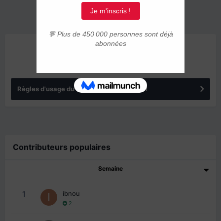
ANNONCES
Règles d'usage du forum IMMIGRER.COM
Contributeurs populaires
Semaine
1
ibnou
2