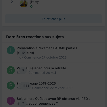
2
jimmy
1
En afficher plus
Dernières réactions aux sujets
Préparation à l'examen EACMC partie I
19
(médecins)
Ino
· Commencé
27 octobre 2023
Venir au Québec pour la retraite
5
Sab74
· Commencé
26 mai
👬 Parrainage 2019-2026
11144
piinoush
· Commencé
22 février 2019
Séjour hors Québec avec RP obtenue via PEQ :
2
risques et conséquences ?