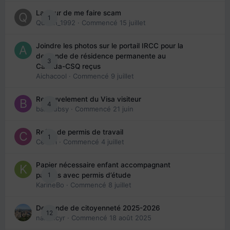
La peur de me faire scam
1
Queen_1992
· Commencé
15 juillet
Joindre les photos sur le portail IRCC pour la
demande de résidence permanente au
3
Canada-CSQ reçus
Aichacool
· Commencé
9 juillet
Renouvelement du Visa visiteur
4
babibubsy
· Commencé
21 juin
Refus de permis de travail
1
Cedbri
· Commencé
4 juillet
Papier nécessaire enfant accompagnant
1
parents avec permis d’étude
KarineBo
· Commencé
8 juillet
Demande de citoyenneté 2025-2026
12
nanancyr
· Commencé
18 août 2025