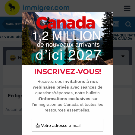
Salle d'attente - échanges de dates
vous aider tout au long de votre transition
Haha
(0)
Il n’y a encore rien ici
En ligne récemment
0 membre est en ligne
Aucun utilisateur enregistré regarde cette page.