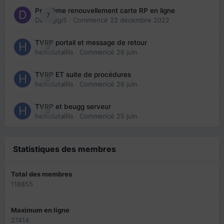
Problème renouvellement carte RP en ligne
7
Davidgigi5
· Commencé
22 décembre 2022
TVRP portail et message de retour
0
hellodutaillis
· Commencé
26 juin
TVRP ET suite de procédures
0
hellodutaillis
· Commencé
26 juin
TVRP et beugg serveur
0
hellodutaillis
· Commencé
25 juin
Statistiques des membres
Total des membres
118855
Maximum en ligne
27414