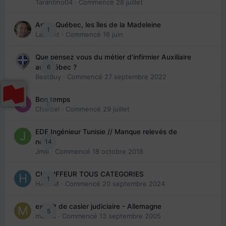
Tarantino04
· Commencé
28 juillet
Arte : Québec, les îles de la Madeleine
1
Laurent
· Commencé
16 juin
Que pensez vous du métier d'infirmier Auxiliaire
6
au Québec ?
BestBuy
· Commencé
27 septembre 2022
Bon temps
0
Charbel
· Commencé
29 juillet
EDE Ingénieur Tunisie // Manque relevés de
14
note
Jmili
· Commencé
18 octobre 2018
CHAUFFEUR TOUS CATEGORIES
1
HAZEM
· Commencé
20 septembre 2024
extrait de casier judiciaire - Allemagne
5
maries
· Commencé
13 septembre 2005