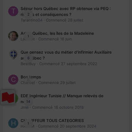
Séjour hors Québec avec RP obtenue via PEQ :
2
risques et conséquences ?
Tarantino04
· Commencé
28 juillet
Arte : Québec, les îles de la Madeleine
1
Laurent
· Commencé
16 juin
Que pensez vous du métier d'infirmier Auxiliaire
6
au Québec ?
BestBuy
· Commencé
27 septembre 2022
Bon temps
0
Charbel
· Commencé
29 juillet
EDE Ingénieur Tunisie // Manque relevés de
14
note
Jmili
· Commencé
18 octobre 2018
CHAUFFEUR TOUS CATEGORIES
1
HAZEM
· Commencé
20 septembre 2024