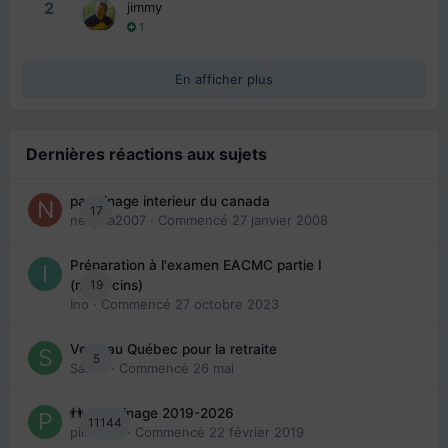
2
jimmy
1
En afficher plus
Dernières réactions aux sujets
parrainage interieur du canada
17
nedjma2007
· Commencé
27 janvier 2008
Préparation à l'examen EACMC partie I
19
(médecins)
Ino
· Commencé
27 octobre 2023
Venir au Québec pour la retraite
5
Sab74
· Commencé
26 mai
👬 Parrainage 2019-2026
11144
piinoush
· Commencé
22 février 2019