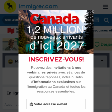
Salle d'attente - échanges de dates
Immigrer au Canada: ressources et c
Haha
(0)
Il n’y a encore rien ici
En ligne récemment
0 membre est en ligne
Aucun utilisateur enregistré regarde cette page.