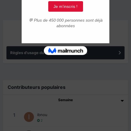
ANNONCES
Règles d'usage du forum IMMIGRER.COM
Contributeurs populaires
Semaine
1
ibnou
2