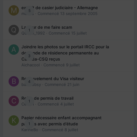
extrait de casier judiciaire - Allemagne
5
maries
· Commencé
13 septembre 2005
La peur de me faire scam
1
Queen_1992
· Commencé
15 juillet
Joindre les photos sur le portail IRCC pour la
demande de résidence permanente au
3
Canada-CSQ reçus
Aichacool
· Commencé
9 juillet
Renouvelement du Visa visiteur
4
babibubsy
· Commencé
21 juin
Refus de permis de travail
1
Cedbri
· Commencé
4 juillet
Papier nécessaire enfant accompagnant
1
parents avec permis d’étude
KarineBo
· Commencé
8 juillet