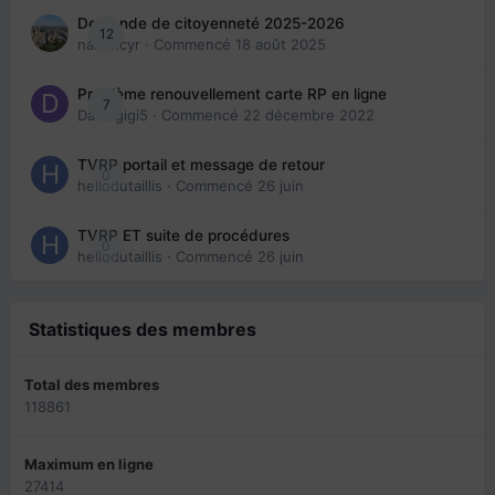
Demande de citoyenneté 2025-2026
12
nanancyr
· Commencé
18 août 2025
Problème renouvellement carte RP en ligne
7
Davidgigi5
· Commencé
22 décembre 2022
TVRP portail et message de retour
0
hellodutaillis
· Commencé
26 juin
TVRP ET suite de procédures
0
hellodutaillis
· Commencé
26 juin
Statistiques des membres
Total des membres
118861
Maximum en ligne
27414