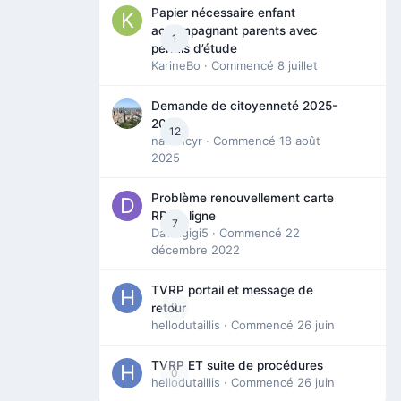
Papier nécessaire enfant
accompagnant parents avec
1
permis d’étude
KarineBo
· Commencé
8 juillet
Demande de citoyenneté 2025-
2026
12
nanancyr
· Commencé
18 août
2025
Problème renouvellement carte
RP en ligne
7
Davidgigi5
· Commencé
22
décembre 2022
TVRP portail et message de
0
retour
hellodutaillis
· Commencé
26 juin
TVRP ET suite de procédures
0
hellodutaillis
· Commencé
26 juin