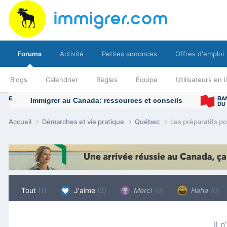
Forums
Activité
Petites annonces
Offres d'emploi
Blogs
Calendrier
Règles
Équipe
Utilisateurs en 
Accueil
Démarches et vie pratique
Québec
Les préparatifs p
Tout
(1)
J'aime
(2)
Merci
(0)
Haha
(0)
Il 