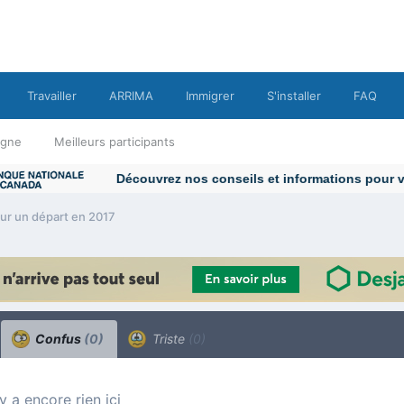
Travailler
ARRIMA
Immigrer
S'installer
FAQ
ligne
Meilleurs participants
our un départ en 2017
Confus
(0)
Triste
(0)
n’y a encore rien ici