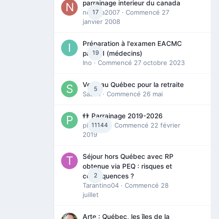
parrainage interieur du canada
nedjma2007
17
· Commencé
27
janvier 2008
Préparation à l'examen EACMC
19
partie I (médecins)
Ino
· Commencé
27 octobre 2023
Venir au Québec pour la retraite
5
Sab74
· Commencé
26 mai
👬 Parrainage 2019-2026
piinoush
11144
· Commencé
22 février
2019
Séjour hors Québec avec RP
obtenue via PEQ : risques et
2
conséquences ?
Tarantino04
· Commencé
28
juillet
Arte : Québec, les îles de la