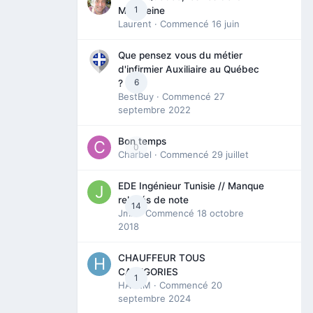
1
Madeleine
Laurent
· Commencé
16 juin
Que pensez vous du métier
d'infirmier Auxiliaire au Québec
6
?
BestBuy
· Commencé
27
septembre 2022
Bon temps
0
Charbel
· Commencé
29 juillet
EDE Ingénieur Tunisie // Manque
relevés de note
14
Jmili
· Commencé
18 octobre
2018
CHAUFFEUR TOUS
CATEGORIES
1
HAZEM
· Commencé
20
septembre 2024