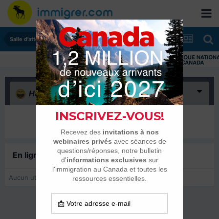
Salle d'attente - échanges de dates
Haha
(0)
Il n’y a encore rien ici
En ligne récemment
0 membre est en ligne
Aucun utilisateur enregistré regarde cette page.