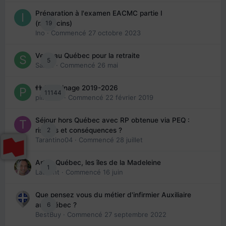
Préparation à l'examen EACMC partie I
19
(médecins)
Ino
· Commencé
27 octobre 2023
Venir au Québec pour la retraite
5
Sab74
· Commencé
26 mai
👬 Parrainage 2019-2026
11144
piinoush
· Commencé
22 février 2019
Séjour hors Québec avec RP obtenue via PEQ :
2
risques et conséquences ?
Tarantino04
· Commencé
28 juillet
Arte : Québec, les îles de la Madeleine
1
Laurent
· Commencé
16 juin
Que pensez vous du métier d'infirmier Auxiliaire
6
au Québec ?
BestBuy
· Commencé
27 septembre 2022