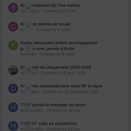
Renouvelement du Visa visiteur
4
babibubsy
· Commencé
21 juin
Refus de permis de travail
1
Cedbri
· Commencé
4 juillet
Papier nécessaire enfant accompagnant
1
parents avec permis d’étude
KarineBo
· Commencé
8 juillet
Demande de citoyenneté 2025-2026
12
nanancyr
· Commencé
18 août 2025
Problème renouvellement carte RP en ligne
7
Davidgigi5
· Commencé
22 décembre 2022
TVRP portail et message de retour
0
hellodutaillis
· Commencé
26 juin
TVRP ET suite de procédures
0
hellodutaillis
· Commencé
26 juin