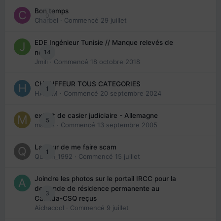
Bon temps
0
Charbel
· Commencé
29 juillet
EDE Ingénieur Tunisie // Manque relevés de
14
note
Jmili
· Commencé
18 octobre 2018
CHAUFFEUR TOUS CATEGORIES
1
HAZEM
· Commencé
20 septembre 2024
extrait de casier judiciaire - Allemagne
5
maries
· Commencé
13 septembre 2005
La peur de me faire scam
1
Queen_1992
· Commencé
15 juillet
Joindre les photos sur le portail IRCC pour la
demande de résidence permanente au
3
Canada-CSQ reçus
Aichacool
· Commencé
9 juillet