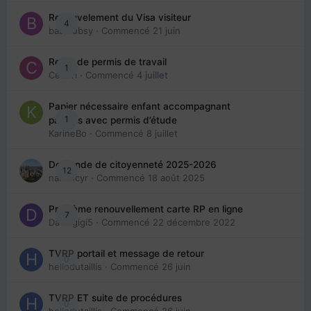
Renouvelement du Visa visiteur
4
babibubsy
· Commencé
21 juin
Refus de permis de travail
1
Cedbri
· Commencé
4 juillet
Papier nécessaire enfant accompagnant
1
parents avec permis d’étude
KarineBo
· Commencé
8 juillet
Demande de citoyenneté 2025-2026
12
nanancyr
· Commencé
18 août 2025
Problème renouvellement carte RP en ligne
7
Davidgigi5
· Commencé
22 décembre 2022
TVRP portail et message de retour
0
hellodutaillis
· Commencé
26 juin
TVRP ET suite de procédures
0
hellodutaillis
· Commencé
26 juin