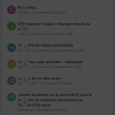
Bon temps
0
Charbel
· Commencé
29 juillet
EDE Ingénieur Tunisie // Manque relevés de
14
note
Jmili
· Commencé
18 octobre 2018
CHAUFFEUR TOUS CATEGORIES
1
HAZEM
· Commencé
20 septembre 2024
extrait de casier judiciaire - Allemagne
5
maries
· Commencé
13 septembre 2005
La peur de me faire scam
1
Queen_1992
· Commencé
15 juillet
Joindre les photos sur le portail IRCC pour la
demande de résidence permanente au
3
Canada-CSQ reçus
Aichacool
· Commencé
9 juillet