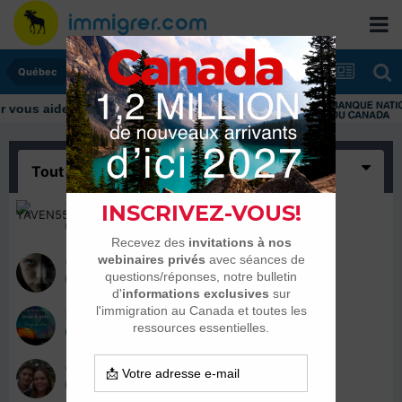
Québec
ous aider tout au long de votre transition
Tout
(6)
YAVEN55
17 décembre 2021
gabyheinzy1
21 juillet 2017
kaleanne
27 mars 2017
cocomicka
23 mai 2016