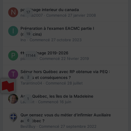
parrainage interieur du canada
17
nedjma2007
· Commencé
27 janvier 2008
Préparation à l'examen EACMC partie I
19
(médecins)
Ino
· Commencé
27 octobre 2023
👬 Parrainage 2019-2026
11144
piinoush
· Commencé
22 février 2019
Séjour hors Québec avec RP obtenue via PEQ :
2
risques et conséquences ?
Tarantino04
· Commencé
28 juillet
Arte : Québec, les îles de la Madeleine
1
Laurent
· Commencé
16 juin
Que pensez vous du métier d'infirmier Auxiliaire
6
au Québec ?
BestBuy
· Commencé
27 septembre 2022