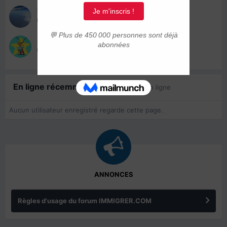
Fanny
13 mai 2016
Cariboufamily
13 mai 2016
En ligne récemment
0 membre est en ligne
Aucun utilisateur enregistré regarde cette page.
ANNONCES
Règles d'usage du forum IMMIGRER.COM