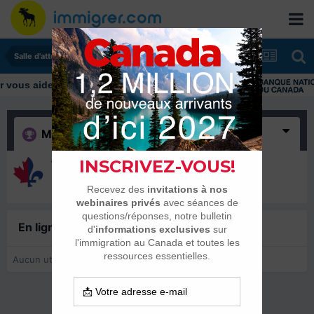
Salle d'attente - échanges de dates
ous aider tout au long de votre transition
Merci
(1)
torepadufeu
23 décembre 2017
En ligne récemment
0 membre est en ligne
Aucun utilisateur enregistré regarde cette page.