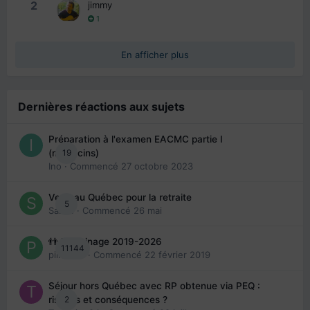
2
jimmy
1
En afficher plus
Dernières réactions aux sujets
Préparation à l'examen EACMC partie I
19
(médecins)
Ino
· Commencé
27 octobre 2023
Venir au Québec pour la retraite
5
Sab74
· Commencé
26 mai
👬 Parrainage 2019-2026
11144
piinoush
· Commencé
22 février 2019
Séjour hors Québec avec RP obtenue via PEQ :
2
risques et conséquences ?