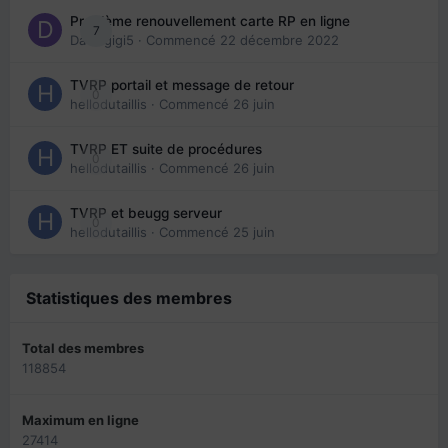
Problème renouvellement carte RP en ligne
7
Davidgigi5
· Commencé
22 décembre 2022
TVRP portail et message de retour
0
hellodutaillis
· Commencé
26 juin
TVRP ET suite de procédures
0
hellodutaillis
· Commencé
26 juin
TVRP et beugg serveur
0
hellodutaillis
· Commencé
25 juin
Statistiques des membres
Total des membres
118854
Maximum en ligne
27414