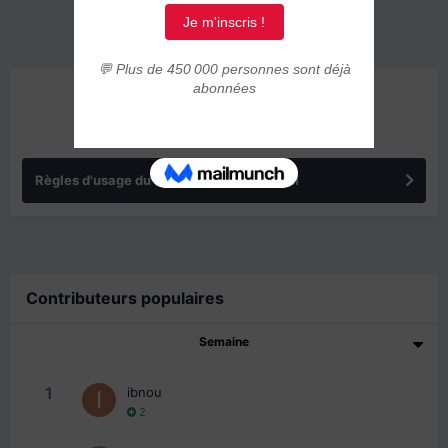
ANNONCES
Règles d'usage du forum IMMIGRER.COM
Contributeurs populaires
Semaine
1
ibnou
2