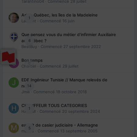
Tarantino04
· Commencé
28 juillet
Arte : Québec, les îles de la Madeleine
1
Laurent
· Commencé
16 juin
Que pensez vous du métier d'infirmier Auxiliaire
6
au Québec ?
BestBuy
· Commencé
27 septembre 2022
Bon temps
0
Charbel
· Commencé
29 juillet
EDE Ingénieur Tunisie // Manque relevés de
14
note
Jmili
· Commencé
18 octobre 2018
CHAUFFEUR TOUS CATEGORIES
1
HAZEM
· Commencé
20 septembre 2024
extrait de casier judiciaire - Allemagne
5
maries
· Commencé
13 septembre 2005