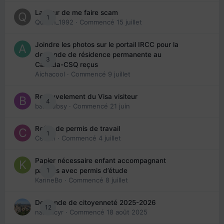
La peur de me faire scam
1
Queen_1992
· Commencé
15 juillet
Joindre les photos sur le portail IRCC pour la
demande de résidence permanente au
3
Canada-CSQ reçus
Aichacool
· Commencé
9 juillet
Renouvelement du Visa visiteur
4
babibubsy
· Commencé
21 juin
Refus de permis de travail
1
Cedbri
· Commencé
4 juillet
Papier nécessaire enfant accompagnant
1
parents avec permis d’étude
KarineBo
· Commencé
8 juillet
Demande de citoyenneté 2025-2026
12
nanancyr
· Commencé
18 août 2025