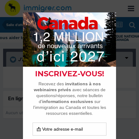
Salle d'attente - échanges de dates
J'aime
(0)
Il n’y a encore rien ici
En ligne récemment
0 membre est en ligne
Aucun utilisateur enregistré regarde cette page.