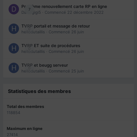
Problème renouvellement carte RP en ligne
7
Davidgigi5
· Commencé
22 décembre 2022
TVRP portail et message de retour
0
hellodutaillis
· Commencé
26 juin
TVRP ET suite de procédures
0
hellodutaillis
· Commencé
26 juin
TVRP et beugg serveur
0
hellodutaillis
· Commencé
25 juin
Statistiques des membres
Total des membres
118854
Maximum en ligne
27414