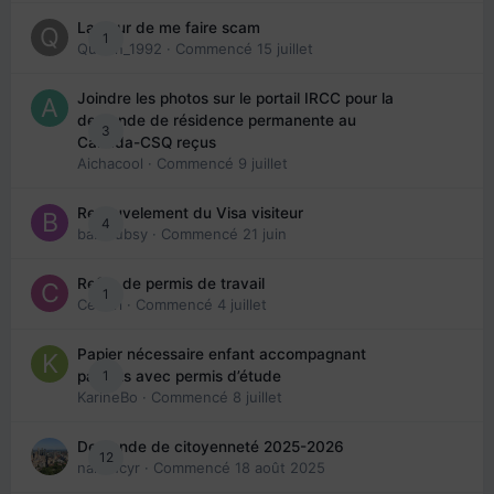
La peur de me faire scam
1
Queen_1992
· Commencé
15 juillet
Joindre les photos sur le portail IRCC pour la
demande de résidence permanente au
3
Canada-CSQ reçus
Aichacool
· Commencé
9 juillet
Renouvelement du Visa visiteur
4
babibubsy
· Commencé
21 juin
Refus de permis de travail
1
Cedbri
· Commencé
4 juillet
Papier nécessaire enfant accompagnant
1
parents avec permis d’étude
KarineBo
· Commencé
8 juillet
Demande de citoyenneté 2025-2026
12
nanancyr
· Commencé
18 août 2025