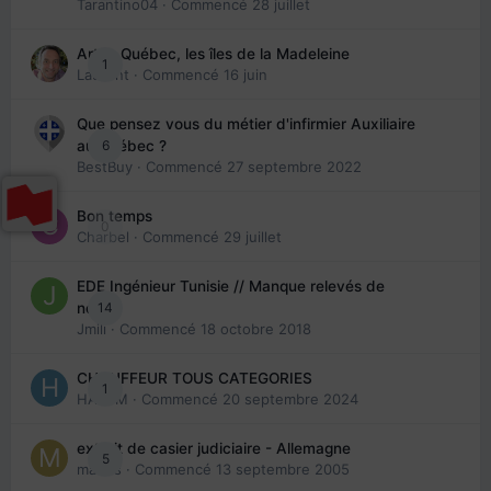
Tarantino04
· Commencé
28 juillet
Arte : Québec, les îles de la Madeleine
1
Laurent
· Commencé
16 juin
Que pensez vous du métier d'infirmier Auxiliaire
6
au Québec ?
BestBuy
· Commencé
27 septembre 2022
Bon temps
0
Charbel
· Commencé
29 juillet
EDE Ingénieur Tunisie // Manque relevés de
14
note
Jmili
· Commencé
18 octobre 2018
CHAUFFEUR TOUS CATEGORIES
1
HAZEM
· Commencé
20 septembre 2024
extrait de casier judiciaire - Allemagne
5
maries
· Commencé
13 septembre 2005