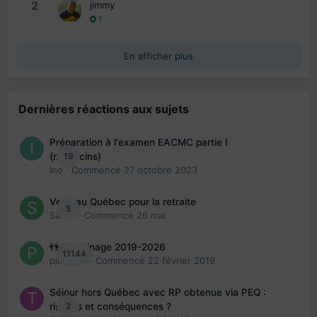
2
jimmy
1
En afficher plus
Dernières réactions aux sujets
Préparation à l'examen EACMC partie I
19
(médecins)
Ino
· Commencé
27 octobre 2023
Venir au Québec pour la retraite
5
Sab74
· Commencé
26 mai
👬 Parrainage 2019-2026
11144
piinoush
· Commencé
22 février 2019
Séjour hors Québec avec RP obtenue via PEQ :
2
risques et conséquences ?