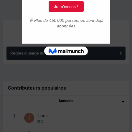
ANNONCES
Règles d'usage du forum IMMIGRER.COM
Contributeurs populaires
Semaine
1
ibnou
2