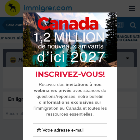
Salle d'attente - échanges de dates
vous aider tout au long de votre transition
Haha
(0)
Il n’y a encore rien ici
En ligne récemment
0 membre est en ligne
Aucun utilisateur enregistré regarde cette page.