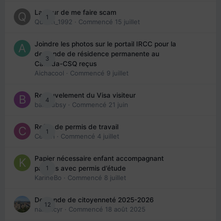
La peur de me faire scam
1
Queen_1992
· Commencé
15 juillet
Joindre les photos sur le portail IRCC pour la
demande de résidence permanente au
3
Canada-CSQ reçus
Aichacool
· Commencé
9 juillet
Renouvelement du Visa visiteur
4
babibubsy
· Commencé
21 juin
Refus de permis de travail
1
Cedbri
· Commencé
4 juillet
Papier nécessaire enfant accompagnant
1
parents avec permis d’étude
KarineBo
· Commencé
8 juillet
Demande de citoyenneté 2025-2026
12
nanancyr
· Commencé
18 août 2025