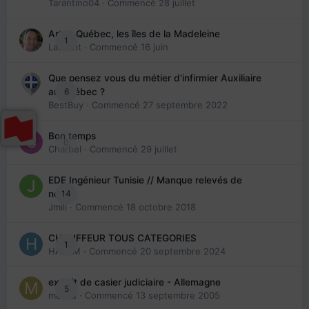
Tarantino04
· Commencé
28 juillet
Arte : Québec, les îles de la Madeleine
1
Laurent
· Commencé
16 juin
Que pensez vous du métier d'infirmier Auxiliaire
6
au Québec ?
BestBuy
· Commencé
27 septembre 2022
Bon temps
0
Charbel
· Commencé
29 juillet
EDE Ingénieur Tunisie // Manque relevés de
14
note
Jmili
· Commencé
18 octobre 2018
CHAUFFEUR TOUS CATEGORIES
1
HAZEM
· Commencé
20 septembre 2024
extrait de casier judiciaire - Allemagne
5
maries
· Commencé
13 septembre 2005