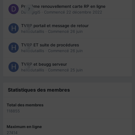
Problème renouvellement carte RP en ligne
7
Davidgigi5
· Commencé
22 décembre 2022
TVRP portail et message de retour
0
hellodutaillis
· Commencé
26 juin
TVRP ET suite de procédures
0
hellodutaillis
· Commencé
26 juin
TVRP et beugg serveur
0
hellodutaillis
· Commencé
25 juin
Statistiques des membres
Total des membres
118855
Maximum en ligne
27414