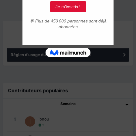
ANNONCES
Règles d'usage du forum IMMIGRER.COM
Contributeurs populaires
Semaine
1
ibnou
2