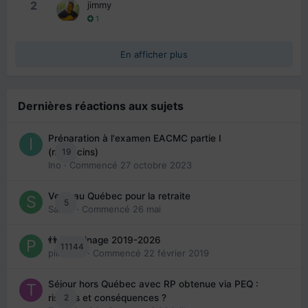
2
jimmy
1
En afficher plus
Dernières réactions aux sujets
Préparation à l'examen EACMC partie I
19
(médecins)
Ino
· Commencé
27 octobre 2023
Venir au Québec pour la retraite
5
Sab74
· Commencé
26 mai
👬 Parrainage 2019-2026
11144
piinoush
· Commencé
22 février 2019
Séjour hors Québec avec RP obtenue via PEQ :
2
risques et conséquences ?