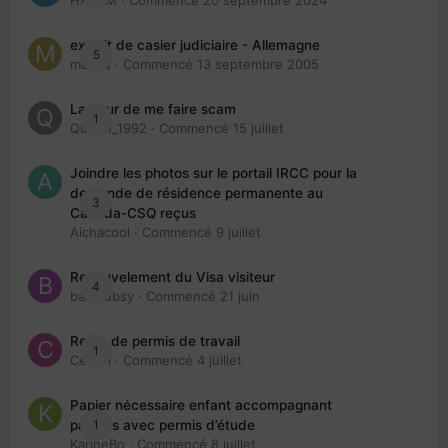
HAZEM
· Commencé
20 septembre 2024
extrait de casier judiciaire - Allemagne
5
maries
· Commencé
13 septembre 2005
La peur de me faire scam
1
Queen_1992
· Commencé
15 juillet
Joindre les photos sur le portail IRCC pour la
demande de résidence permanente au
3
Canada-CSQ reçus
Aichacool
· Commencé
9 juillet
Renouvelement du Visa visiteur
4
babibubsy
· Commencé
21 juin
Refus de permis de travail
1
Cedbri
· Commencé
4 juillet
Papier nécessaire enfant accompagnant
1
parents avec permis d’étude
KarineBo
· Commencé
8 juillet