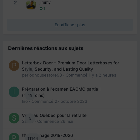
2
jimmy
1
En afficher plus
Dernières réactions aux sujets
Letterbox Door – Premium Door Letterboxes for
0
Style, Security, and Lasting Quality
periodhousestore93
· Commencé
il y a 2 heures
Préparation à l'examen EACMC partie I
19
(médecins)
Ino
· Commencé
27 octobre 2023
Venir au Québec pour la retraite
5
Sab74
· Commencé
26 mai
👬 Parrainage 2019-2026
11144