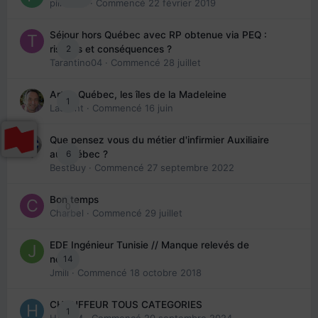
piinoush
· Commencé
22 février 2019
Séjour hors Québec avec RP obtenue via PEQ :
2
risques et conséquences ?
Tarantino04
· Commencé
28 juillet
Arte : Québec, les îles de la Madeleine
1
Laurent
· Commencé
16 juin
Que pensez vous du métier d'infirmier Auxiliaire
6
au Québec ?
BestBuy
· Commencé
27 septembre 2022
Bon temps
0
Charbel
· Commencé
29 juillet
EDE Ingénieur Tunisie // Manque relevés de
14
note
Jmili
· Commencé
18 octobre 2018
CHAUFFEUR TOUS CATEGORIES
1