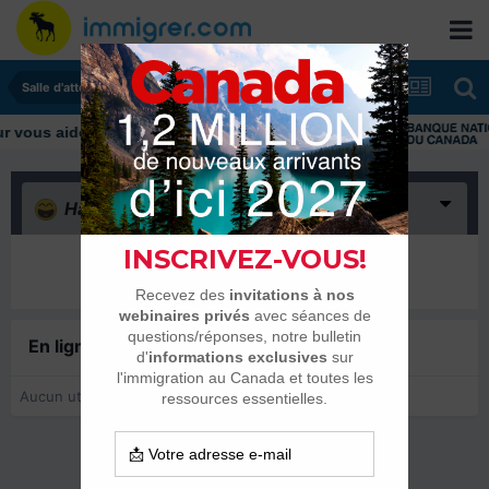
Salle d'attente - échanges de dates
ous aider tout au long de votre transition
Haha
(0)
Il n’y a encore rien ici
En ligne récemment
0 membre est en ligne
Aucun utilisateur enregistré regarde cette page.