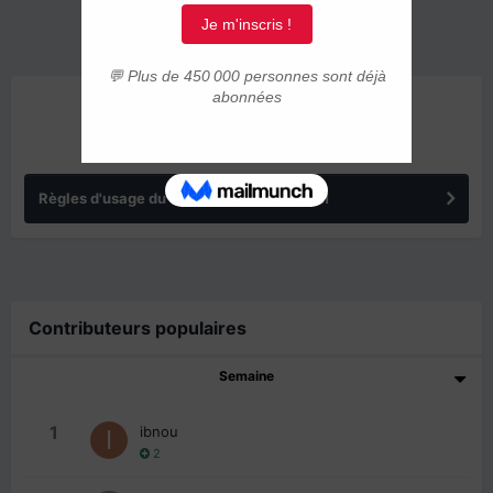
ANNONCES
Règles d'usage du forum IMMIGRER.COM
Contributeurs populaires
Semaine
1
ibnou
2