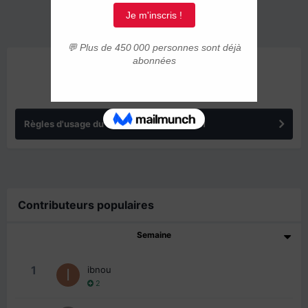
ANNONCES
Règles d'usage du forum IMMIGRER.COM
Contributeurs populaires
Semaine
1
ibnou
2