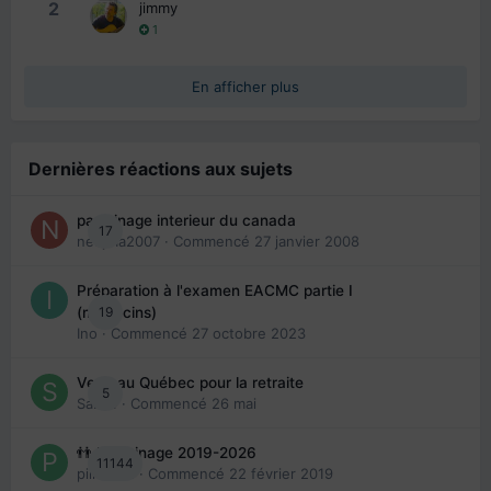
2
jimmy
1
En afficher plus
Dernières réactions aux sujets
parrainage interieur du canada
17
nedjma2007
· Commencé
27 janvier 2008
Préparation à l'examen EACMC partie I
19
(médecins)
Ino
· Commencé
27 octobre 2023
Venir au Québec pour la retraite
5
Sab74
· Commencé
26 mai
👬 Parrainage 2019-2026
11144
piinoush
· Commencé
22 février 2019