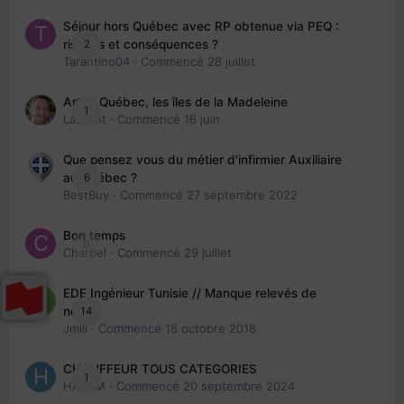
Séjour hors Québec avec RP obtenue via PEQ :
2
risques et conséquences ?
Tarantino04
· Commencé
28 juillet
Arte : Québec, les îles de la Madeleine
1
Laurent
· Commencé
16 juin
Que pensez vous du métier d'infirmier Auxiliaire
6
au Québec ?
BestBuy
· Commencé
27 septembre 2022
Bon temps
0
Charbel
· Commencé
29 juillet
EDE Ingénieur Tunisie // Manque relevés de
14
note
Jmili
· Commencé
18 octobre 2018
CHAUFFEUR TOUS CATEGORIES
1
HAZEM
· Commencé
20 septembre 2024