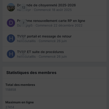
Demande de citoyenneté 2025-2026
12
nanancyr
· Commencé
18 août 2025
Problème renouvellement carte RP en ligne
7
Davidgigi5
· Commencé
22 décembre 2022
TVRP portail et message de retour
0
hellodutaillis
· Commencé
26 juin
TVRP ET suite de procédures
0
hellodutaillis
· Commencé
26 juin
Statistiques des membres
Total des membres
118858
Maximum en ligne
27414