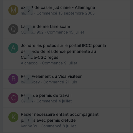
extrait de casier judiciaire - Allemagne
5
maries
· Commencé
13 septembre 2005
La peur de me faire scam
1
Queen_1992
· Commencé
15 juillet
Joindre les photos sur le portail IRCC pour la
demande de résidence permanente au
3
Canada-CSQ reçus
Aichacool
· Commencé
9 juillet
Renouvelement du Visa visiteur
4
babibubsy
· Commencé
21 juin
Refus de permis de travail
1
Cedbri
· Commencé
4 juillet
Papier nécessaire enfant accompagnant
1
parents avec permis d’étude
KarineBo
· Commencé
8 juillet