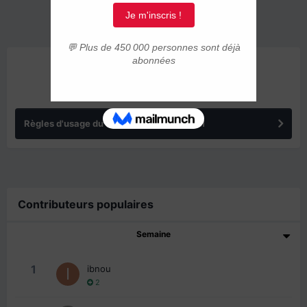
ANNONCES
Règles d'usage du forum IMMIGRER.COM
Contributeurs populaires
Semaine
1
ibnou
2