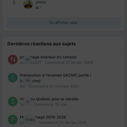
2
jimmy
1
En afficher plus
Dernières réactions aux sujets
parrainage interieur du canada
17
nedjma2007
· Commencé
27 janvier 2008
Préparation à l'examen EACMC partie I
19
(médecins)
Ino
· Commencé
27 octobre 2023
Venir au Québec pour la retraite
5
Sab74
· Commencé
26 mai
👬 Parrainage 2019-2026
11144
piinoush
· Commencé
22 février 2019