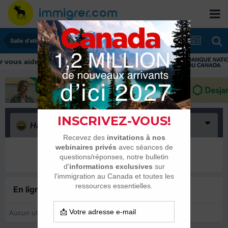
Salle d'attente - échanges de dates
ous aider tout au long de votre transition
Haha
(0)
Il n’y a encore rien ici
En ligne récemment
0 membre est en ligne
Aucun utilisateur enregistré regarde cette page.