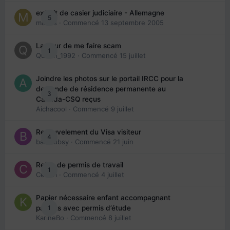
extrait de casier judiciaire - Allemagne
5
maries
· Commencé
13 septembre 2005
La peur de me faire scam
1
Queen_1992
· Commencé
15 juillet
Joindre les photos sur le portail IRCC pour la
demande de résidence permanente au
3
Canada-CSQ reçus
Aichacool
· Commencé
9 juillet
Renouvelement du Visa visiteur
4
babibubsy
· Commencé
21 juin
Refus de permis de travail
1
Cedbri
· Commencé
4 juillet
Papier nécessaire enfant accompagnant
1
parents avec permis d’étude
KarineBo
· Commencé
8 juillet