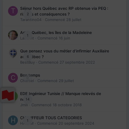
Séjour hors Québec avec RP obtenue via PEQ :
2
risques et conséquences ?
Tarantino04
· Commencé
28 juillet
Arte : Québec, les îles de la Madeleine
1
Laurent
· Commencé
16 juin
Que pensez vous du métier d'infirmier Auxiliaire
6
au Québec ?
BestBuy
· Commencé
27 septembre 2022
Bon temps
0
Charbel
· Commencé
29 juillet
EDE Ingénieur Tunisie // Manque relevés de
14
note
Jmili
· Commencé
18 octobre 2018
CHAUFFEUR TOUS CATEGORIES
1
HAZEM
· Commencé
20 septembre 2024