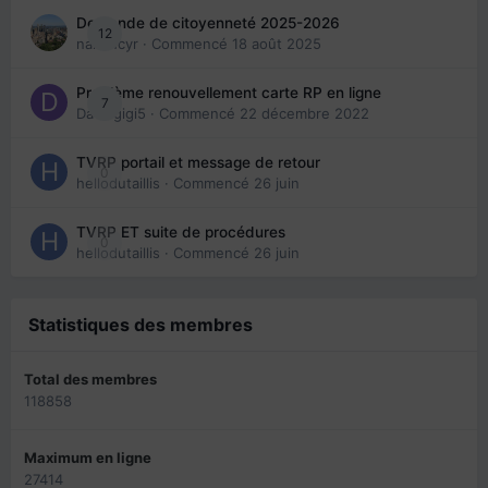
Demande de citoyenneté 2025-2026
12
nanancyr
· Commencé
18 août 2025
Problème renouvellement carte RP en ligne
7
Davidgigi5
· Commencé
22 décembre 2022
TVRP portail et message de retour
0
hellodutaillis
· Commencé
26 juin
TVRP ET suite de procédures
0
hellodutaillis
· Commencé
26 juin
Statistiques des membres
Total des membres
118858
Maximum en ligne
27414