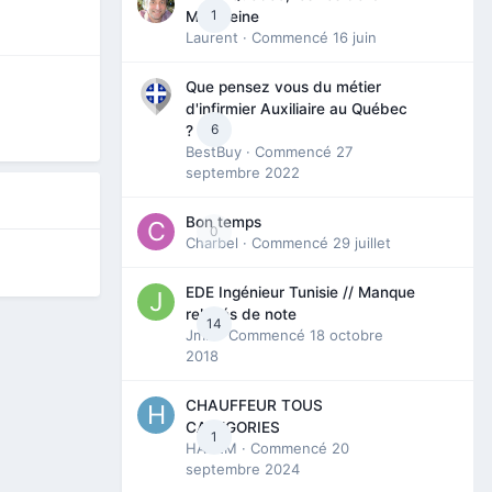
1
Madeleine
Laurent
· Commencé
16 juin
Que pensez vous du métier
d'infirmier Auxiliaire au Québec
6
?
BestBuy
· Commencé
27
septembre 2022
Bon temps
0
Charbel
· Commencé
29 juillet
EDE Ingénieur Tunisie // Manque
relevés de note
14
Jmili
· Commencé
18 octobre
2018
CHAUFFEUR TOUS
CATEGORIES
1
HAZEM
· Commencé
20
septembre 2024