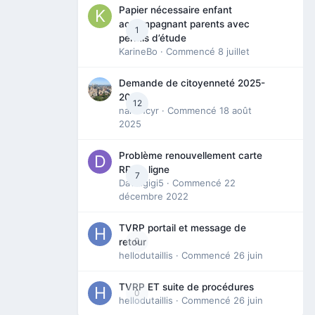
Papier nécessaire enfant
accompagnant parents avec
1
permis d’étude
KarineBo
· Commencé
8 juillet
Demande de citoyenneté 2025-
2026
12
nanancyr
· Commencé
18 août
2025
Problème renouvellement carte
RP en ligne
7
Davidgigi5
· Commencé
22
décembre 2022
TVRP portail et message de
0
retour
hellodutaillis
· Commencé
26 juin
TVRP ET suite de procédures
0
hellodutaillis
· Commencé
26 juin