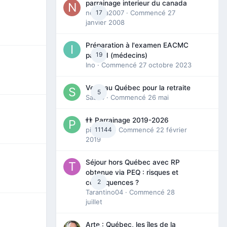
parrainage interieur du canada
nedjma2007
17
· Commencé
27
janvier 2008
Préparation à l'examen EACMC
19
partie I (médecins)
Ino
· Commencé
27 octobre 2023
Venir au Québec pour la retraite
5
Sab74
· Commencé
26 mai
👬 Parrainage 2019-2026
piinoush
11144
· Commencé
22 février
2019
Séjour hors Québec avec RP
obtenue via PEQ : risques et
2
conséquences ?
Tarantino04
· Commencé
28
juillet
Arte : Québec, les îles de la