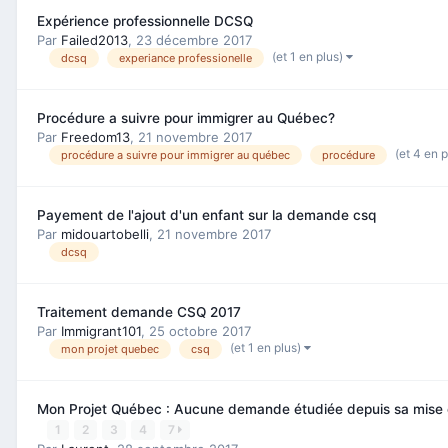
Expérience professionnelle DCSQ
Par
Failed2013
,
23 décembre 2017
(et 1 en plus)
dcsq
experiance professionelle
Procédure a suivre pour immigrer au Québec?
Par
Freedom13
,
21 novembre 2017
(et 4 en 
procédure a suivre pour immigrer au québec
procédure
Payement de l'ajout d'un enfant sur la demande csq
Par
midouartobelli
,
21 novembre 2017
dcsq
Traitement demande CSQ 2017
Par
Immigrant101
,
25 octobre 2017
(et 1 en plus)
mon projet quebec
csq
Mon Projet Québec : Aucune demande étudiée depuis sa mise e
1
2
3
4
7