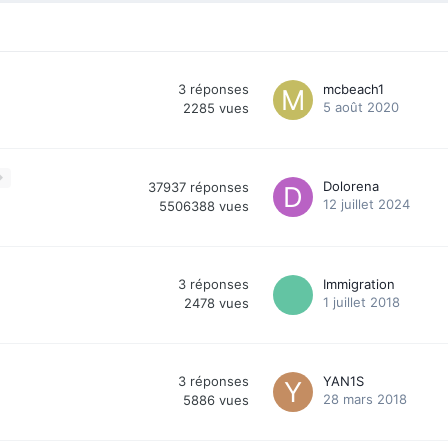
3
réponses
mcbeach1
5 août 2020
2285
vues
Dolorena
37937
réponses
12 juillet 2024
5506388
vues
3
réponses
Immigration
1 juillet 2018
2478
vues
3
réponses
YAN1S
28 mars 2018
5886
vues