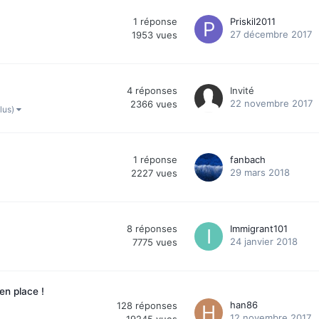
1
réponse
Priskil2011
27 décembre 2017
1953
vues
4
réponses
Invité
22 novembre 2017
2366
vues
plus)
1
réponse
fanbach
29 mars 2018
2227
vues
8
réponses
Immigrant101
24 janvier 2018
7775
vues
n place !
han86
128
réponses
12 novembre 2017