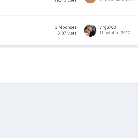
19245
vues
3
réponses
virg6700
11 octobre 2017
3187
vues