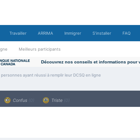
Travailler
ARRIMA
Immigrer
S'installer
FAQ
ligne
Meilleurs participants
ersonnes ayant réussi à remplir leur DCSQ en ligne
Confus
(0)
Triste
(0)