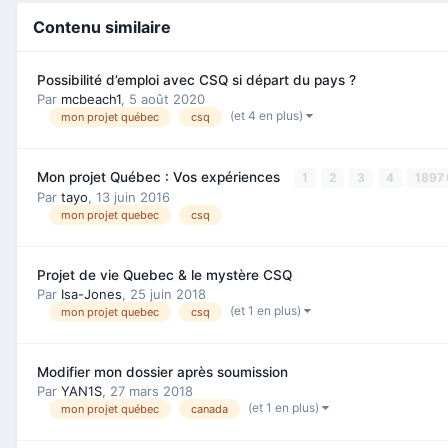
Contenu similaire
Possibilité d’emploi avec CSQ si départ du pays ?
Par
mcbeach1
,
5 août 2020
(et 4 en plus)
mon projet québec
csq
Mon projet Québec : Vos expériences
1
2
3
4
1897
Par
tayo
,
13 juin 2016
mon projet quebec
csq
Projet de vie Quebec & le mystère CSQ
Par
Isa-Jones
,
25 juin 2018
(et 1 en plus)
mon projet quebec
csq
Modifier mon dossier après soumission
Par
YAN1S
,
27 mars 2018
(et 1 en plus)
mon projet québec
canada