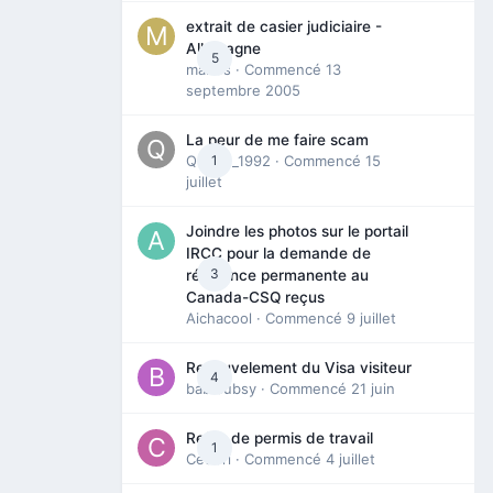
extrait de casier judiciaire -
Allemagne
5
maries
· Commencé
13
septembre 2005
La peur de me faire scam
Queen_1992
1
· Commencé
15
juillet
Joindre les photos sur le portail
IRCC pour la demande de
3
résidence permanente au
Canada-CSQ reçus
Aichacool
· Commencé
9 juillet
Renouvelement du Visa visiteur
4
babibubsy
· Commencé
21 juin
Refus de permis de travail
1
Cedbri
· Commencé
4 juillet