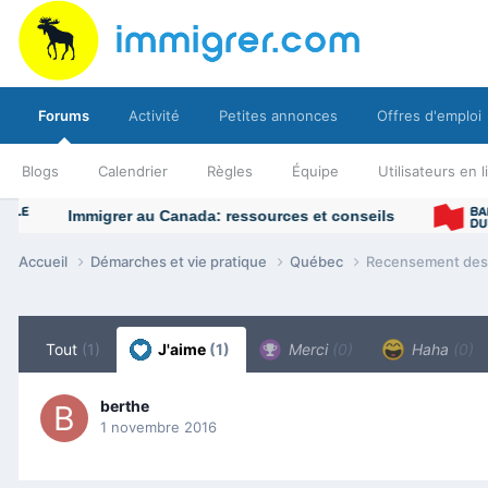
Forums
Activité
Petites annonces
Offres d'emploi
Blogs
Calendrier
Règles
Équipe
Utilisateurs en 
Accueil
Démarches et vie pratique
Québec
Recensement des p
Tout
(1)
J'aime
(1)
Merci
(0)
Haha
(0)
berthe
1 novembre 2016