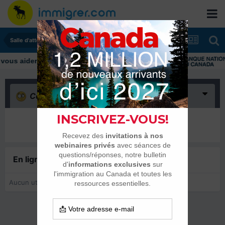
Salle d'attente - échanges de dates
Confus
(0)
Il n’y a encore rien ici
En ligne récemment
0 membre est en ligne
Aucun utilisateur enregistré regarde cette page.