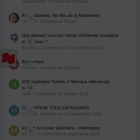
Tarantino04
· Commencé
28 juillet
Arte : Québec, les îles de la Madeleine
1
Laurent
· Commencé
16 juin
Que pensez vous du métier d'infirmier Auxiliaire
6
au Québec ?
BestBuy
· Commencé
27 septembre 2022
Bon temps
0
Charbel
· Commencé
29 juillet
EDE Ingénieur Tunisie // Manque relevés de
14
note
Jmili
· Commencé
18 octobre 2018
CHAUFFEUR TOUS CATEGORIES
1
HAZEM
· Commencé
20 septembre 2024
extrait de casier judiciaire - Allemagne
5
maries
· Commencé
13 septembre 2005