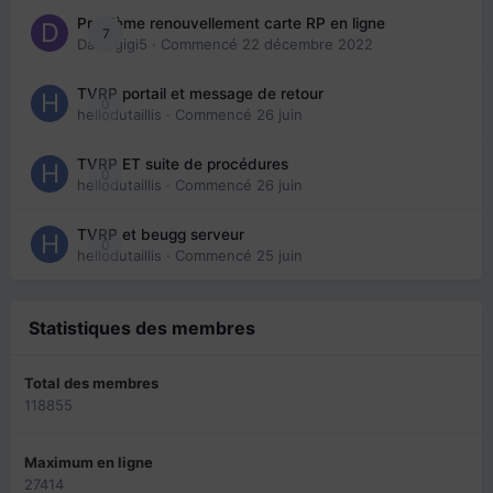
Problème renouvellement carte RP en ligne
7
Davidgigi5
· Commencé
22 décembre 2022
TVRP portail et message de retour
0
hellodutaillis
· Commencé
26 juin
TVRP ET suite de procédures
0
hellodutaillis
· Commencé
26 juin
TVRP et beugg serveur
0
hellodutaillis
· Commencé
25 juin
Statistiques des membres
Total des membres
118855
Maximum en ligne
27414