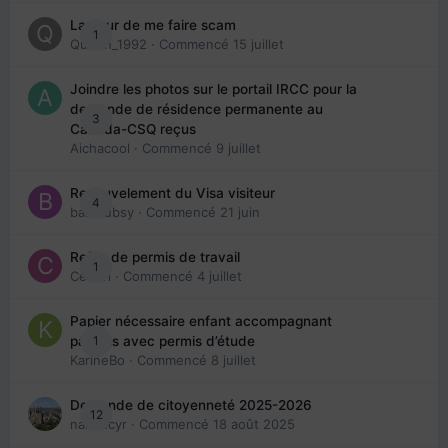
La peur de me faire scam
1
Queen_1992
· Commencé
15 juillet
Joindre les photos sur le portail IRCC pour la
demande de résidence permanente au
3
Canada-CSQ reçus
Aichacool
· Commencé
9 juillet
Renouvelement du Visa visiteur
4
babibubsy
· Commencé
21 juin
Refus de permis de travail
1
Cedbri
· Commencé
4 juillet
Papier nécessaire enfant accompagnant
1
parents avec permis d’étude
KarineBo
· Commencé
8 juillet
Demande de citoyenneté 2025-2026
12
nanancyr
· Commencé
18 août 2025