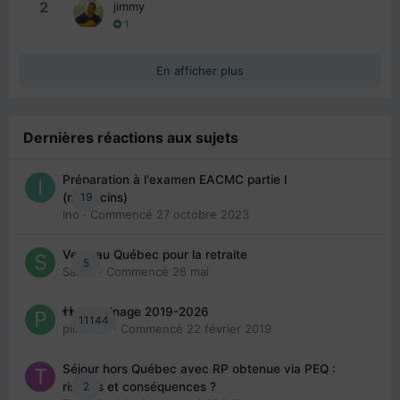
2
jimmy
1
En afficher plus
Dernières réactions aux sujets
Préparation à l'examen EACMC partie I
19
(médecins)
Ino
· Commencé
27 octobre 2023
Venir au Québec pour la retraite
5
Sab74
· Commencé
26 mai
👬 Parrainage 2019-2026
11144
piinoush
· Commencé
22 février 2019
Séjour hors Québec avec RP obtenue via PEQ :
2
risques et conséquences ?