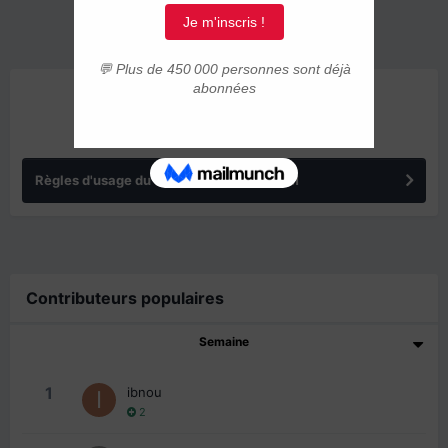
ANNONCES
Règles d'usage du forum IMMIGRER.COM
Contributeurs populaires
Semaine
1
ibnou
2