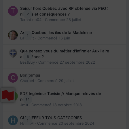
Séjour hors Québec avec RP obtenue via PEQ :
2
risques et conséquences ?
Tarantino04
· Commencé
28 juillet
Arte : Québec, les îles de la Madeleine
1
Laurent
· Commencé
16 juin
Que pensez vous du métier d'infirmier Auxiliaire
6
au Québec ?
BestBuy
· Commencé
27 septembre 2022
Bon temps
0
Charbel
· Commencé
29 juillet
EDE Ingénieur Tunisie // Manque relevés de
14
note
Jmili
· Commencé
18 octobre 2018
CHAUFFEUR TOUS CATEGORIES
1
HAZEM
· Commencé
20 septembre 2024