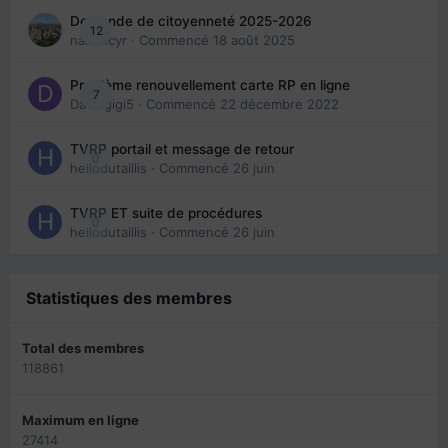
Demande de citoyenneté 2025-2026
12
nanancyr
· Commencé
18 août 2025
Problème renouvellement carte RP en ligne
7
Davidgigi5
· Commencé
22 décembre 2022
TVRP portail et message de retour
0
hellodutaillis
· Commencé
26 juin
TVRP ET suite de procédures
0
hellodutaillis
· Commencé
26 juin
Statistiques des membres
Total des membres
118861
Maximum en ligne
27414