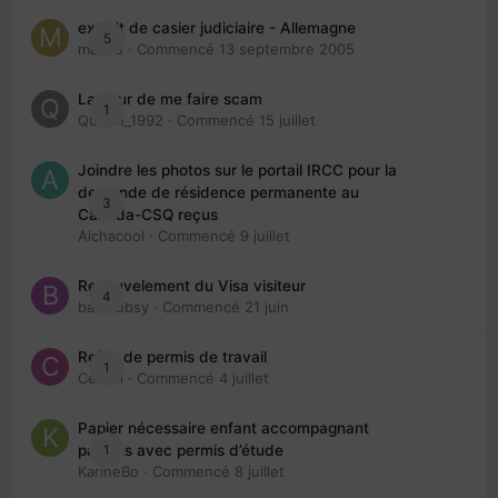
extrait de casier judiciaire - Allemagne
5
maries
· Commencé
13 septembre 2005
La peur de me faire scam
1
Queen_1992
· Commencé
15 juillet
Joindre les photos sur le portail IRCC pour la
demande de résidence permanente au
3
Canada-CSQ reçus
Aichacool
· Commencé
9 juillet
Renouvelement du Visa visiteur
4
babibubsy
· Commencé
21 juin
Refus de permis de travail
1
Cedbri
· Commencé
4 juillet
Papier nécessaire enfant accompagnant
1
parents avec permis d’étude
KarineBo
· Commencé
8 juillet