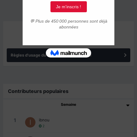
ANNONCES
Règles d'usage du forum IMMIGRER.COM
Contributeurs populaires
Semaine
1
ibnou
2