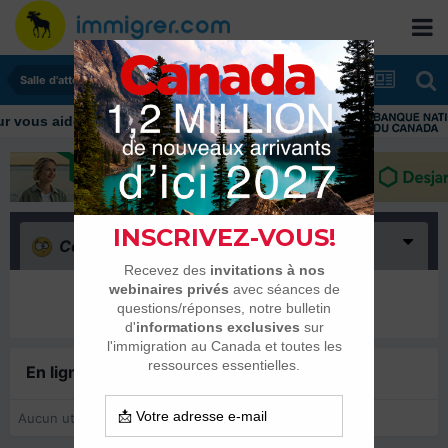
Salle d'attente - échanges de dates
ous aider tout au long de votre transition
Confus
(0)
Il n’y a encore rien ici
En ligne récemment
0 membre est en ligne
Aucun utilisateur enregistré regarde cette page.