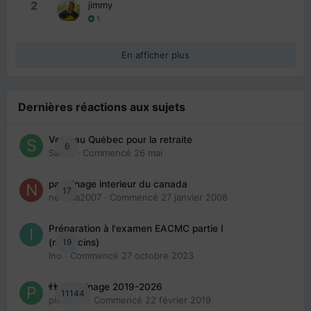
2
jimmy
1
En afficher plus
Dernières réactions aux sujets
Venir au Québec pour la retraite
6
Sab74
· Commencé
26 mai
parrainage interieur du canada
17
nedjma2007
· Commencé
27 janvier 2008
Préparation à l'examen EACMC partie I
19
(médecins)
Ino
· Commencé
27 octobre 2023
👬 Parrainage 2019-2026
11144
piinoush
· Commencé
22 février 2019