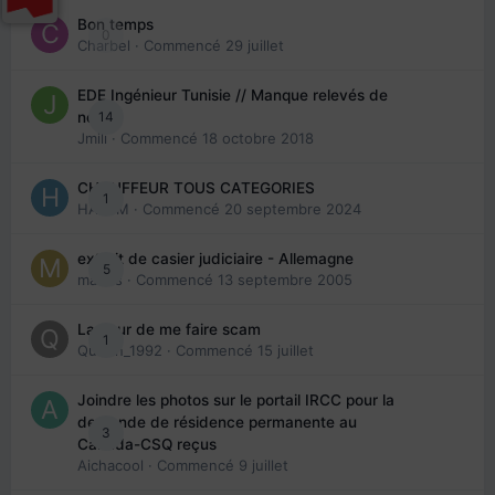
Bon temps
0
Charbel
· Commencé
29 juillet
EDE Ingénieur Tunisie // Manque relevés de
14
note
Jmili
· Commencé
18 octobre 2018
CHAUFFEUR TOUS CATEGORIES
1
HAZEM
· Commencé
20 septembre 2024
extrait de casier judiciaire - Allemagne
5
maries
· Commencé
13 septembre 2005
La peur de me faire scam
1
Queen_1992
· Commencé
15 juillet
Joindre les photos sur le portail IRCC pour la
demande de résidence permanente au
3
Canada-CSQ reçus
Aichacool
· Commencé
9 juillet