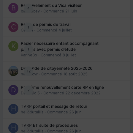
Renouvelement du Visa visiteur
4
babibubsy
· Commencé
21 juin
Refus de permis de travail
1
Cedbri
· Commencé
4 juillet
Papier nécessaire enfant accompagnant
1
parents avec permis d’étude
KarineBo
· Commencé
8 juillet
Demande de citoyenneté 2025-2026
12
nanancyr
· Commencé
18 août 2025
Problème renouvellement carte RP en ligne
7
Davidgigi5
· Commencé
22 décembre 2022
TVRP portail et message de retour
0
hellodutaillis
· Commencé
26 juin
TVRP ET suite de procédures
0
hellodutaillis
· Commencé
26 juin