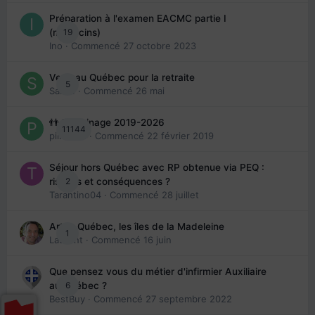
Préparation à l'examen EACMC partie I
19
(médecins)
Ino
· Commencé
27 octobre 2023
Venir au Québec pour la retraite
5
Sab74
· Commencé
26 mai
👬 Parrainage 2019-2026
11144
piinoush
· Commencé
22 février 2019
Séjour hors Québec avec RP obtenue via PEQ :
2
risques et conséquences ?
Tarantino04
· Commencé
28 juillet
Arte : Québec, les îles de la Madeleine
1
Laurent
· Commencé
16 juin
Que pensez vous du métier d'infirmier Auxiliaire
6
au Québec ?
BestBuy
· Commencé
27 septembre 2022