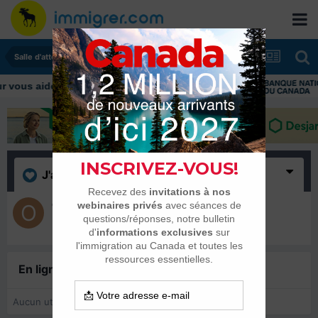
Salle d'attente - échanges de dates
ous aider tout au long de votre transition
J'aime
(1)
optimum
30 janvier 2016
En ligne récemment
0 membre est en ligne
Aucun utilisateur enregistré regarde cette page.