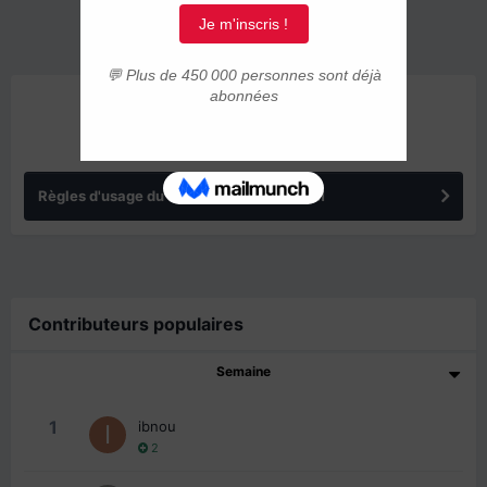
ANNONCES
Règles d'usage du forum IMMIGRER.COM
Contributeurs populaires
Semaine
1
ibnou
2