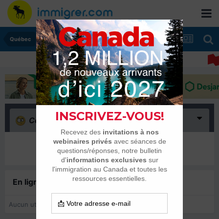
Québec
Confus
(0)
Il n’y a encore rien ici
En ligne récemment
0 membre est en ligne
Aucun utilisateur enregistré regarde cette page.