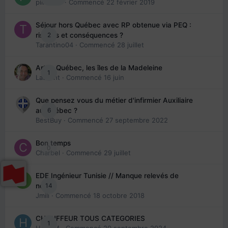
piinoush
· Commencé
22 février 2019
Séjour hors Québec avec RP obtenue via PEQ :
2
risques et conséquences ?
Tarantino04
· Commencé
28 juillet
Arte : Québec, les îles de la Madeleine
1
Laurent
· Commencé
16 juin
Que pensez vous du métier d'infirmier Auxiliaire
6
au Québec ?
BestBuy
· Commencé
27 septembre 2022
Bon temps
0
Charbel
· Commencé
29 juillet
EDE Ingénieur Tunisie // Manque relevés de
14
note
Jmili
· Commencé
18 octobre 2018
CHAUFFEUR TOUS CATEGORIES
1