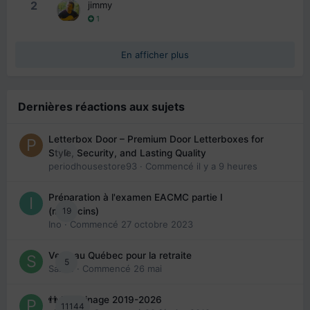
2
jimmy
1
En afficher plus
Dernières réactions aux sujets
Letterbox Door – Premium Door Letterboxes for
0
Style, Security, and Lasting Quality
periodhousestore93
· Commencé
il y a 9 heures
Préparation à l'examen EACMC partie I
19
(médecins)
Ino
· Commencé
27 octobre 2023
Venir au Québec pour la retraite
5
Sab74
· Commencé
26 mai
👬 Parrainage 2019-2026
11144