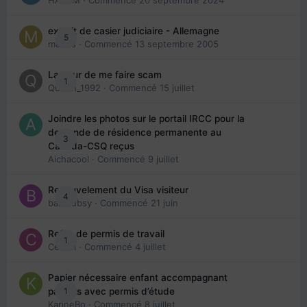
HAZEM
· Commencé
20 septembre 2024
extrait de casier judiciaire - Allemagne
5
maries
· Commencé
13 septembre 2005
La peur de me faire scam
1
Queen_1992
· Commencé
15 juillet
Joindre les photos sur le portail IRCC pour la
demande de résidence permanente au
3
Canada-CSQ reçus
Aichacool
· Commencé
9 juillet
Renouvelement du Visa visiteur
4
babibubsy
· Commencé
21 juin
Refus de permis de travail
1
Cedbri
· Commencé
4 juillet
Papier nécessaire enfant accompagnant
1
parents avec permis d’étude
KarineBo
· Commencé
8 juillet