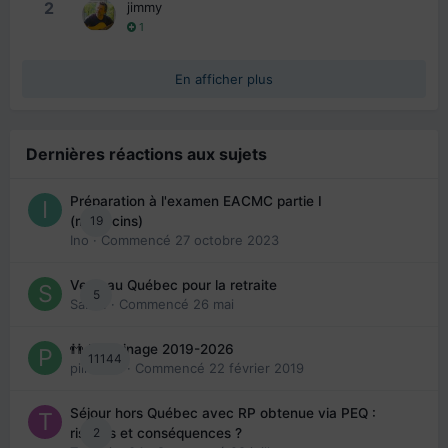
2
jimmy
1
En afficher plus
Dernières réactions aux sujets
Préparation à l'examen EACMC partie I
19
(médecins)
Ino
· Commencé
27 octobre 2023
Venir au Québec pour la retraite
5
Sab74
· Commencé
26 mai
👬 Parrainage 2019-2026
11144
piinoush
· Commencé
22 février 2019
Séjour hors Québec avec RP obtenue via PEQ :
2
risques et conséquences ?