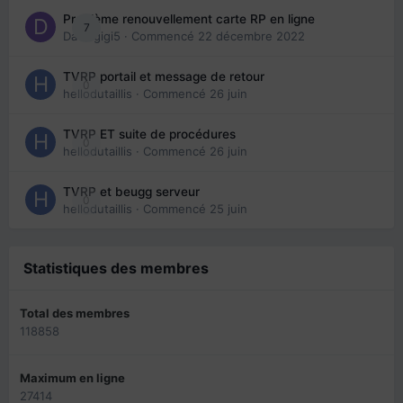
Problème renouvellement carte RP en ligne
7
Davidgigi5
· Commencé
22 décembre 2022
TVRP portail et message de retour
0
hellodutaillis
· Commencé
26 juin
TVRP ET suite de procédures
0
hellodutaillis
· Commencé
26 juin
TVRP et beugg serveur
0
hellodutaillis
· Commencé
25 juin
Statistiques des membres
Total des membres
118858
Maximum en ligne
27414