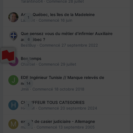
Tarantino04
· Commencé
28 juillet
Arte : Québec, les îles de la Madeleine
1
Laurent
· Commencé
16 juin
Que pensez vous du métier d'infirmier Auxiliaire
6
au Québec ?
BestBuy
· Commencé
27 septembre 2022
Bon temps
0
Charbel
· Commencé
29 juillet
EDE Ingénieur Tunisie // Manque relevés de
14
note
Jmili
· Commencé
18 octobre 2018
CHAUFFEUR TOUS CATEGORIES
1
HAZEM
· Commencé
20 septembre 2024
extrait de casier judiciaire - Allemagne
5
maries
· Commencé
13 septembre 2005