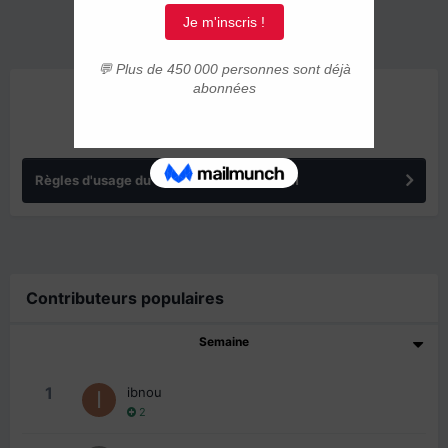
ANNONCES
Règles d'usage du forum IMMIGRER.COM
Contributeurs populaires
Semaine
1
ibnou
2