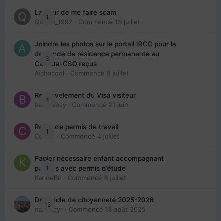
La peur de me faire scam
1
Queen_1992
· Commencé
15 juillet
Joindre les photos sur le portail IRCC pour la
demande de résidence permanente au
3
Canada-CSQ reçus
Aichacool
· Commencé
9 juillet
Renouvelement du Visa visiteur
4
babibubsy
· Commencé
21 juin
Refus de permis de travail
1
Cedbri
· Commencé
4 juillet
Papier nécessaire enfant accompagnant
1
parents avec permis d’étude
KarineBo
· Commencé
8 juillet
Demande de citoyenneté 2025-2026
12
nanancyr
· Commencé
18 août 2025