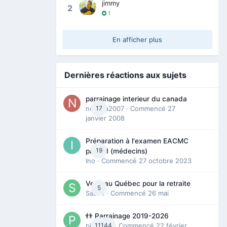
jimmy
2
1
En afficher plus
Dernières réactions aux sujets
parrainage interieur du canada
nedjma2007
17
· Commencé
27
janvier 2008
Préparation à l'examen EACMC
19
partie I (médecins)
Ino
· Commencé
27 octobre 2023
Venir au Québec pour la retraite
5
Sab74
· Commencé
26 mai
👬 Parrainage 2019-2026
piinoush
11144
· Commencé
22 février