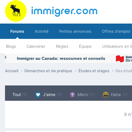
Forums
Activité
Petites annonces
Offres d'emploi
Blogs
Calendrier
Règles
Équipe
Utilisateurs en 
Accueil
Démarches et vie pratique
Études et stages
Des étud
Tout
(1)
J'aime
(1)
Merci
(0)
Haha
(0)
Il 