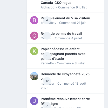
Canada-CSQ reçus
Aichacool
· Commencé
9 juillet
Renouvelement du Visa visiteur
4
babibubsy
· Commencé
21 juin
Refus de permis de travail
1
Cedbri
· Commencé
4 juillet
Papier nécessaire enfant
accompagnant parents avec
1
permis d’étude
KarineBo
· Commencé
8 juillet
Demande de citoyenneté 2025-
2026
12
nanancyr
· Commencé
18 août
2025
Problème renouvellement carte
RP en ligne
7