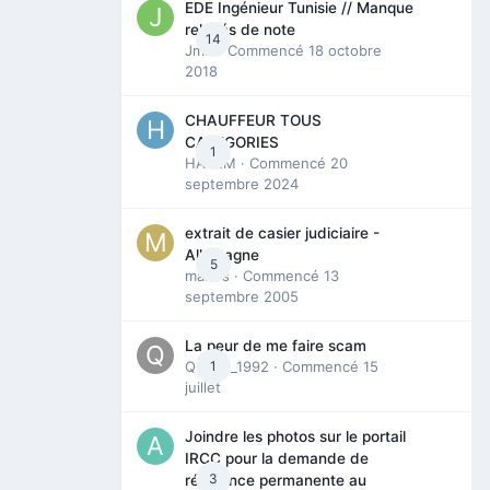
EDE Ingénieur Tunisie // Manque
relevés de note
14
Jmili
· Commencé
18 octobre
2018
CHAUFFEUR TOUS
CATEGORIES
1
HAZEM
· Commencé
20
septembre 2024
extrait de casier judiciaire -
Allemagne
5
maries
· Commencé
13
septembre 2005
La peur de me faire scam
Queen_1992
1
· Commencé
15
juillet
Joindre les photos sur le portail
IRCC pour la demande de
3
résidence permanente au