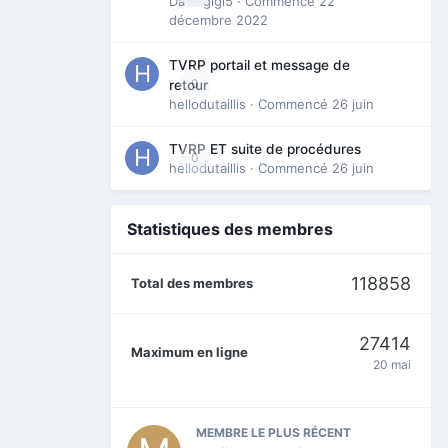
Davidgigi5
· Commencé
22
décembre 2022
TVRP portail et message de
0
retour
hellodutaillis
· Commencé
26 juin
TVRP ET suite de procédures
0
hellodutaillis
· Commencé
26 juin
Statistiques des membres
118858
Total des membres
27414
Maximum en ligne
20 mai
MEMBRE LE PLUS RÉCENT