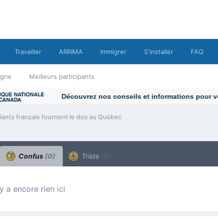
Travailler
ARRIMA
Immigrer
S'installer
FAQ
ligne
Meilleurs participants
iants français tournent le dos au Québec
Confus
(0)
Triste
(0)
n’y a encore rien ici