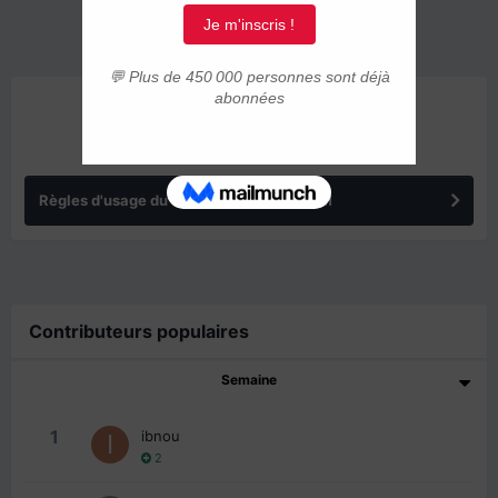
ANNONCES
Règles d'usage du forum IMMIGRER.COM
Contributeurs populaires
Semaine
1
ibnou
2