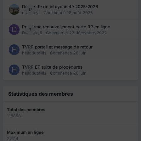
Demande de citoyenneté 2025-2026
12
nanancyr
· Commencé
18 août 2025
Problème renouvellement carte RP en ligne
7
Davidgigi5
· Commencé
22 décembre 2022
TVRP portail et message de retour
0
hellodutaillis
· Commencé
26 juin
TVRP ET suite de procédures
0
hellodutaillis
· Commencé
26 juin
Statistiques des membres
Total des membres
118858
Maximum en ligne
27414