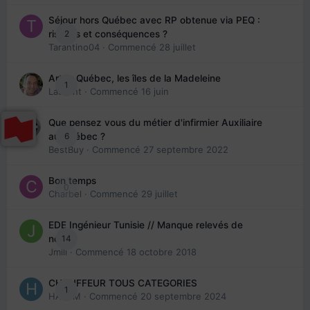
Séjour hors Québec avec RP obtenue via PEQ :
2
risques et conséquences ?
Tarantino04
· Commencé
28 juillet
Arte : Québec, les îles de la Madeleine
1
Laurent
· Commencé
16 juin
Que pensez vous du métier d'infirmier Auxiliaire
6
au Québec ?
BestBuy
· Commencé
27 septembre 2022
Bon temps
0
Charbel
· Commencé
29 juillet
EDE Ingénieur Tunisie // Manque relevés de
14
note
Jmili
· Commencé
18 octobre 2018
CHAUFFEUR TOUS CATEGORIES
1
HAZEM
· Commencé
20 septembre 2024