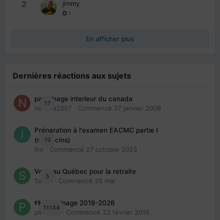
2
jimmy
1
En afficher plus
Dernières réactions aux sujets
parrainage interieur du canada
17
nedjma2007
· Commencé
27 janvier 2008
Préparation à l'examen EACMC partie I
19
(médecins)
Ino
· Commencé
27 octobre 2023
Venir au Québec pour la retraite
5
Sab74
· Commencé
26 mai
👬 Parrainage 2019-2026
11144
piinoush
· Commencé
22 février 2019