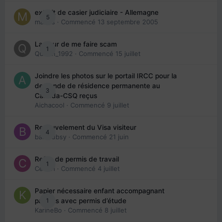
extrait de casier judiciaire - Allemagne
5
maries
· Commencé
13 septembre 2005
La peur de me faire scam
1
Queen_1992
· Commencé
15 juillet
Joindre les photos sur le portail IRCC pour la
demande de résidence permanente au
3
Canada-CSQ reçus
Aichacool
· Commencé
9 juillet
Renouvelement du Visa visiteur
4
babibubsy
· Commencé
21 juin
Refus de permis de travail
1
Cedbri
· Commencé
4 juillet
Papier nécessaire enfant accompagnant
1
parents avec permis d’étude
KarineBo
· Commencé
8 juillet