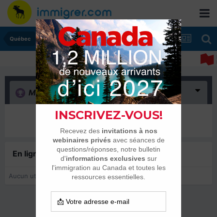
Québec
Merci
(0)
Il n’y a encore rien ici
En ligne récemment
0 membre est en ligne
Aucun utilisateur enregistré regarde cette page.