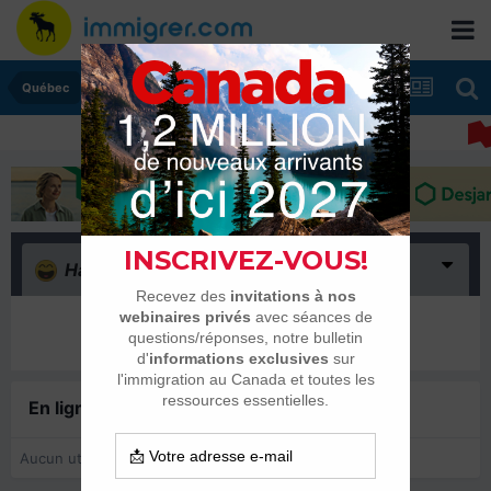
Québec
Haha
(0)
Il n’y a encore rien ici
En ligne récemment
0 membre est en ligne
Aucun utilisateur enregistré regarde cette page.