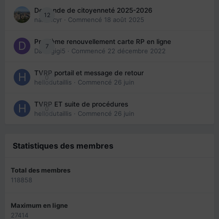
Demande de citoyenneté 2025-2026
12
nanancyr
· Commencé
18 août 2025
Problème renouvellement carte RP en ligne
7
Davidgigi5
· Commencé
22 décembre 2022
TVRP portail et message de retour
0
hellodutaillis
· Commencé
26 juin
TVRP ET suite de procédures
0
hellodutaillis
· Commencé
26 juin
Statistiques des membres
Total des membres
118858
Maximum en ligne
27414