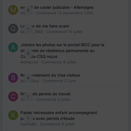
extrait de casier judiciaire - Allemagne
5
maries
· Commencé
13 septembre 2005
La peur de me faire scam
1
Queen_1992
· Commencé
15 juillet
Joindre les photos sur le portail IRCC pour la
demande de résidence permanente au
3
Canada-CSQ reçus
Aichacool
· Commencé
9 juillet
Renouvelement du Visa visiteur
4
babibubsy
· Commencé
21 juin
Refus de permis de travail
1
Cedbri
· Commencé
4 juillet
Papier nécessaire enfant accompagnant
1
parents avec permis d’étude
KarineBo
· Commencé
8 juillet