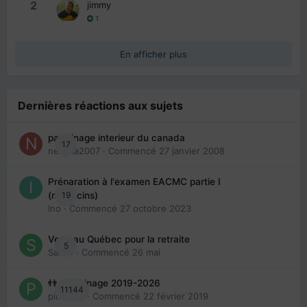
2
jimmy
1
En afficher plus
Dernières réactions aux sujets
parrainage interieur du canada
17
nedjma2007
· Commencé
27 janvier 2008
Préparation à l'examen EACMC partie I
19
(médecins)
Ino
· Commencé
27 octobre 2023
Venir au Québec pour la retraite
5
Sab74
· Commencé
26 mai
👬 Parrainage 2019-2026
11144
piinoush
· Commencé
22 février 2019