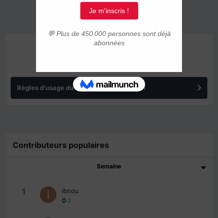
ANNONCES
Règles d'usage du forum IMMIGRER.COM
Contributeurs populaires
Semaine
1
ibnou
2