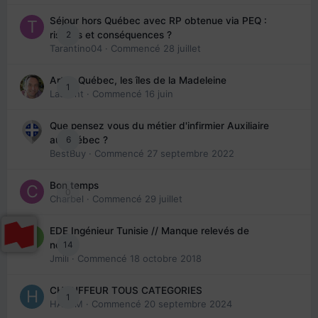
Séjour hors Québec avec RP obtenue via PEQ :
2
risques et conséquences ?
Tarantino04
· Commencé
28 juillet
Arte : Québec, les îles de la Madeleine
1
Laurent
· Commencé
16 juin
Que pensez vous du métier d'infirmier Auxiliaire
6
au Québec ?
BestBuy
· Commencé
27 septembre 2022
Bon temps
0
Charbel
· Commencé
29 juillet
EDE Ingénieur Tunisie // Manque relevés de
14
note
Jmili
· Commencé
18 octobre 2018
CHAUFFEUR TOUS CATEGORIES
1
HAZEM
· Commencé
20 septembre 2024