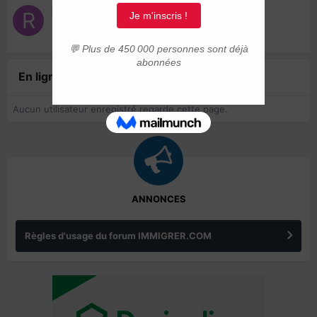
resterzen
24 juillet 2015
En ligne récemment
0 membre est en ligne
Aucun utilisateur enregistré regarde cette page.
ANNONCES
Règles d'usage du forum IMMIGRER.COM