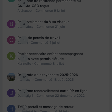
demande de résidence permanente au
3
Canada-CSQ reçus
Aichacool
· Commencé
9 juillet
Renouvelement du Visa visiteur
4
babibubsy
· Commencé
21 juin
Refus de permis de travail
1
Cedbri
· Commencé
4 juillet
Papier nécessaire enfant accompagnant
1
parents avec permis d’étude
KarineBo
· Commencé
8 juillet
Demande de citoyenneté 2025-2026
12
nanancyr
· Commencé
18 août 2025
Problème renouvellement carte RP en ligne
7
Davidgigi5
· Commencé
22 décembre 2022
TVRP portail et message de retour
0
hellodutaillis
· Commencé
26 juin