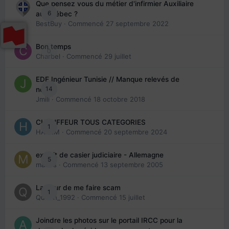
Que pensez vous du métier d'infirmier Auxiliaire
6
au Québec ?
BestBuy
· Commencé
27 septembre 2022
Bon temps
0
Charbel
· Commencé
29 juillet
EDE Ingénieur Tunisie // Manque relevés de
14
note
Jmili
· Commencé
18 octobre 2018
CHAUFFEUR TOUS CATEGORIES
1
HAZEM
· Commencé
20 septembre 2024
extrait de casier judiciaire - Allemagne
5
maries
· Commencé
13 septembre 2005
La peur de me faire scam
1
Queen_1992
· Commencé
15 juillet
Joindre les photos sur le portail IRCC pour la