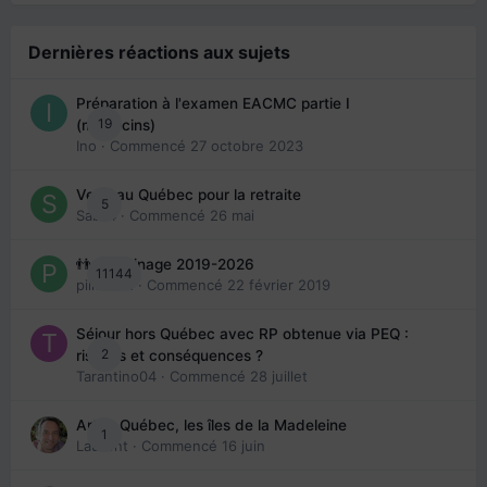
Dernières réactions aux sujets
Préparation à l'examen EACMC partie I
19
(médecins)
Ino
· Commencé
27 octobre 2023
Venir au Québec pour la retraite
5
Sab74
· Commencé
26 mai
👬 Parrainage 2019-2026
11144
piinoush
· Commencé
22 février 2019
Séjour hors Québec avec RP obtenue via PEQ :
2
risques et conséquences ?
Tarantino04
· Commencé
28 juillet
Arte : Québec, les îles de la Madeleine
1
Laurent
· Commencé
16 juin