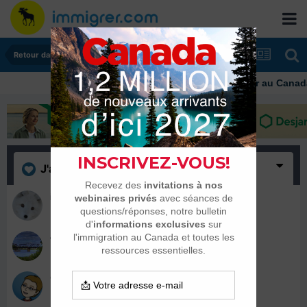
Retour dans son pays
Immigrer au Canada: 
J'aime
(4)
isatis
2 septembre 2015
celine.gov
27 juillet 2015
Céline190679
26 juillet 2015