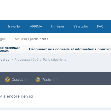
Travailler
ARRIMA
Immigrer
S'installer
FAQ
ligne
Meilleurs participants
e dates
Processus fédéral Paris (algériens)
Confus
(0)
Triste
(0)
n’y a encore rien ici