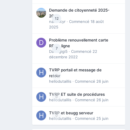
Demande de citoyenneté 2025-
2026
12
nanancyr
· Commencé
18 août
2025
Problème renouvellement carte
RP en ligne
7
Davidgigi5
· Commencé
22
décembre 2022
TVRP portail et message de
0
retour
hellodutaillis
· Commencé
26 juin
TVRP ET suite de procédures
0
hellodutaillis
· Commencé
26 juin
TVRP et beugg serveur
0
hellodutaillis
· Commencé
25 juin