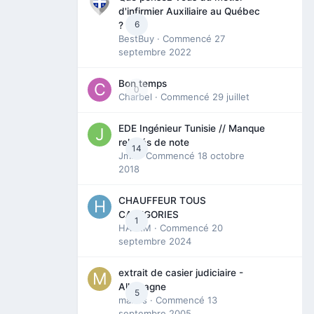
d'infirmier Auxiliaire au Québec
6
?
BestBuy
· Commencé
27
septembre 2022
Bon temps
0
Charbel
· Commencé
29 juillet
EDE Ingénieur Tunisie // Manque
relevés de note
14
Jmili
· Commencé
18 octobre
2018
CHAUFFEUR TOUS
CATEGORIES
1
HAZEM
· Commencé
20
septembre 2024
extrait de casier judiciaire -
Allemagne
5
maries
· Commencé
13
septembre 2005