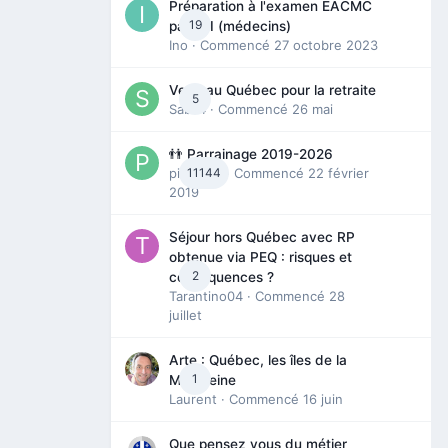
Préparation à l'examen EACMC
19
partie I (médecins)
Ino
· Commencé
27 octobre 2023
Venir au Québec pour la retraite
5
Sab74
· Commencé
26 mai
👬 Parrainage 2019-2026
piinoush
11144
· Commencé
22 février
2019
Séjour hors Québec avec RP
obtenue via PEQ : risques et
2
conséquences ?
Tarantino04
· Commencé
28
juillet
Arte : Québec, les îles de la
1
Madeleine
Laurent
· Commencé
16 juin
Que pensez vous du métier