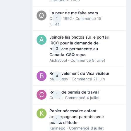
La peur de me faire scam
Queen_1992
1
· Commencé
15
juillet
Joindre les photos sur le portail
IRCC pour la demande de
3
résidence permanente au
Canada-CSQ reçus
Aichacool
· Commencé
9 juillet
Renouvelement du Visa visiteur
4
babibubsy
· Commencé
21 juin
Refus de permis de travail
1
Cedbri
· Commencé
4 juillet
Papier nécessaire enfant
accompagnant parents avec
1
permis d’étude
KarineBo
· Commencé
8 juillet