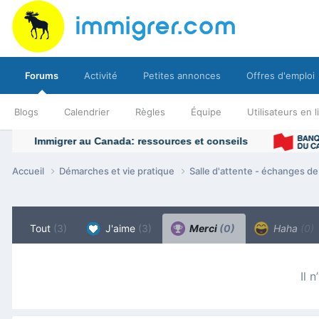
Forums
Activité
Petites annonces
Offres d'emploi
Blogs
Calendrier
Règles
Équipe
Utilisateurs en 
Accueil
Démarches et vie pratique
Salle d'attente - échanges d
Tout
(3)
J'aime
(3)
Merci
(0)
Haha
(0)
Il 