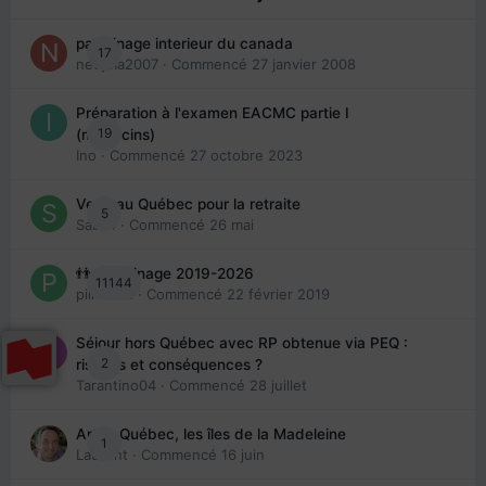
parrainage interieur du canada
17
nedjma2007
· Commencé
27 janvier 2008
Préparation à l'examen EACMC partie I
19
(médecins)
Ino
· Commencé
27 octobre 2023
Venir au Québec pour la retraite
5
Sab74
· Commencé
26 mai
👬 Parrainage 2019-2026
11144
piinoush
· Commencé
22 février 2019
Séjour hors Québec avec RP obtenue via PEQ :
2
risques et conséquences ?
Tarantino04
· Commencé
28 juillet
Arte : Québec, les îles de la Madeleine
1
Laurent
· Commencé
16 juin