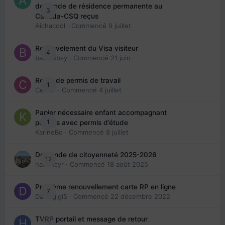
demande de résidence permanente au
3
Canada-CSQ reçus
Aichacool
· Commencé
9 juillet
Renouvelement du Visa visiteur
4
babibubsy
· Commencé
21 juin
Refus de permis de travail
1
Cedbri
· Commencé
4 juillet
Papier nécessaire enfant accompagnant
1
parents avec permis d’étude
KarineBo
· Commencé
8 juillet
Demande de citoyenneté 2025-2026
12
nanancyr
· Commencé
18 août 2025
Problème renouvellement carte RP en ligne
7
Davidgigi5
· Commencé
22 décembre 2022
TVRP portail et message de retour
0