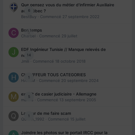
Que pensez vous du métier d'infirmier Auxiliaire
6
au Québec ?
BestBuy
· Commencé
27 septembre 2022
Bon temps
0
Charbel
· Commencé
29 juillet
EDE Ingénieur Tunisie // Manque relevés de
14
note
Jmili
· Commencé
18 octobre 2018
CHAUFFEUR TOUS CATEGORIES
1
HAZEM
· Commencé
20 septembre 2024
extrait de casier judiciaire - Allemagne
5
maries
· Commencé
13 septembre 2005
La peur de me faire scam
1
Queen_1992
· Commencé
15 juillet
Joindre les photos sur le portail IRCC pour la