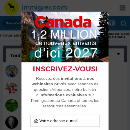
Salle d'attente - échanges de dates
us aider tout au long de votre transition
Tout
(4)
Akiminori
16 mai 2017
senzo
16 mai 2017
zizou27
15 mai 2017
idaghmasen
15 mai 2017