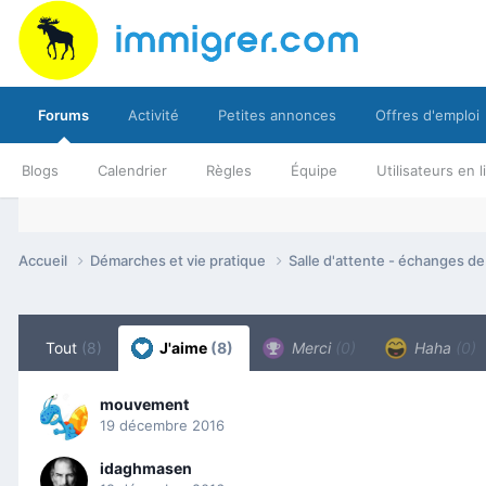
Forums
Activité
Petites annonces
Offres d'emploi
Blogs
Calendrier
Règles
Équipe
Utilisateurs en 
Accueil
Démarches et vie pratique
Salle d'attente - échanges d
Tout
(8)
J'aime
(8)
Merci
(0)
Haha
(0)
mouvement
19 décembre 2016
idaghmasen