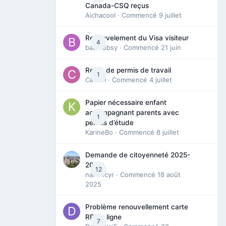
Canada-CSQ reçus
Aichacool
· Commencé
9 juillet
Renouvelement du Visa visiteur
4
babibubsy
· Commencé
21 juin
Refus de permis de travail
1
Cedbri
· Commencé
4 juillet
Papier nécessaire enfant
accompagnant parents avec
1
permis d’étude
KarineBo
· Commencé
8 juillet
Demande de citoyenneté 2025-
2026
12
nanancyr
· Commencé
18 août
2025
Problème renouvellement carte
RP en ligne
7