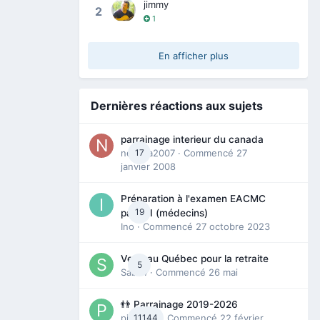
jimmy
2
1
En afficher plus
Dernières réactions aux sujets
parrainage interieur du canada
nedjma2007
17
· Commencé
27
janvier 2008
Préparation à l'examen EACMC
19
partie I (médecins)
Ino
· Commencé
27 octobre 2023
Venir au Québec pour la retraite
5
Sab74
· Commencé
26 mai
👬 Parrainage 2019-2026
piinoush
11144
· Commencé
22 février