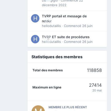
Davidgigi5
· Commencé
22
décembre 2022
TVRP portail et message de
0
retour
hellodutaillis
· Commencé
26 juin
TVRP ET suite de procédures
0
hellodutaillis
· Commencé
26 juin
Statistiques des membres
118858
Total des membres
27414
Maximum en ligne
20 mai
MEMBRE LE PLUS RÉCENT