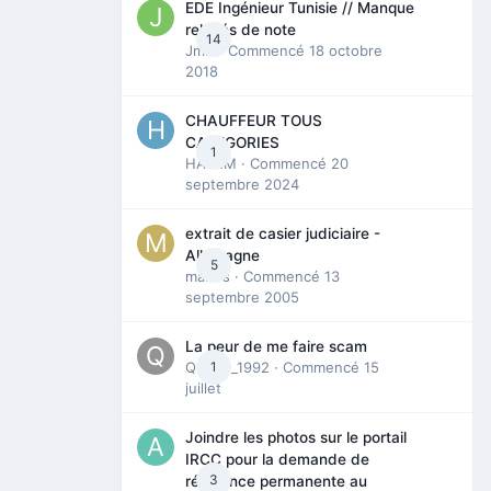
EDE Ingénieur Tunisie // Manque
relevés de note
14
Jmili
· Commencé
18 octobre
2018
CHAUFFEUR TOUS
CATEGORIES
1
HAZEM
· Commencé
20
septembre 2024
extrait de casier judiciaire -
Allemagne
5
maries
· Commencé
13
septembre 2005
La peur de me faire scam
Queen_1992
1
· Commencé
15
juillet
Joindre les photos sur le portail
IRCC pour la demande de
3
résidence permanente au