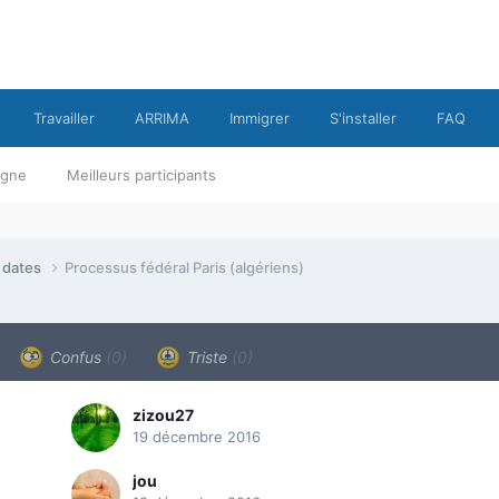
Travailler
ARRIMA
Immigrer
S'installer
FAQ
ligne
Meilleurs participants
e dates
Processus fédéral Paris (algériens)
Confus
(0)
Triste
(0)
zizou27
19 décembre 2016
jou