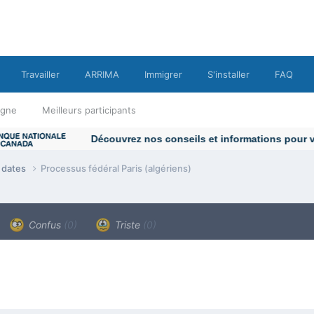
Travailler
ARRIMA
Immigrer
S'installer
FAQ
ligne
Meilleurs participants
e dates
Processus fédéral Paris (algériens)
Confus
(0)
Triste
(0)