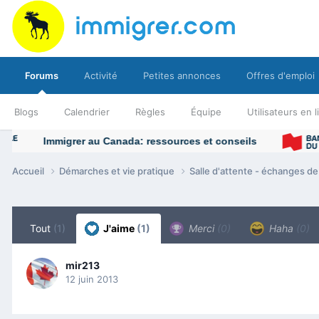
Forums
Activité
Petites annonces
Offres d'emploi
Blogs
Calendrier
Règles
Équipe
Utilisateurs en 
Accueil
Démarches et vie pratique
Salle d'attente - échanges d
Tout
(1)
J'aime
(1)
Merci
(0)
Haha
(0)
mir213
12 juin 2013