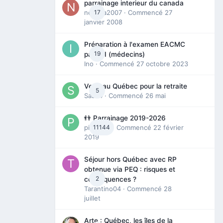
parrainage interieur du canada
nedjma2007
17
· Commencé
27
janvier 2008
Préparation à l'examen EACMC
19
partie I (médecins)
Ino
· Commencé
27 octobre 2023
Venir au Québec pour la retraite
5
Sab74
· Commencé
26 mai
👬 Parrainage 2019-2026
piinoush
11144
· Commencé
22 février
2019
Séjour hors Québec avec RP
obtenue via PEQ : risques et
2
conséquences ?
Tarantino04
· Commencé
28
juillet
Arte : Québec, les îles de la