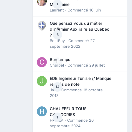
1
Madeleine
Laurent
· Commencé
16 juin
Que pensez vous du métier
d'infirmier Auxiliaire au Québec
6
?
BestBuy
· Commencé
27
septembre 2022
Bon temps
0
Charbel
· Commencé
29 juillet
EDE Ingénieur Tunisie // Manque
relevés de note
14
Jmili
· Commencé
18 octobre
2018
CHAUFFEUR TOUS
CATEGORIES
1
HAZEM
· Commencé
20
septembre 2024