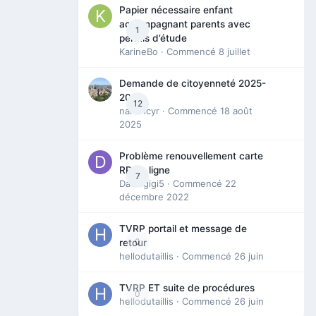
Papier nécessaire enfant
accompagnant parents avec
1
permis d’étude
KarineBo
· Commencé
8 juillet
Demande de citoyenneté 2025-
2026
12
nanancyr
· Commencé
18 août
2025
Problème renouvellement carte
RP en ligne
7
Davidgigi5
· Commencé
22
décembre 2022
TVRP portail et message de
0
retour
hellodutaillis
· Commencé
26 juin
TVRP ET suite de procédures
0
hellodutaillis
· Commencé
26 juin