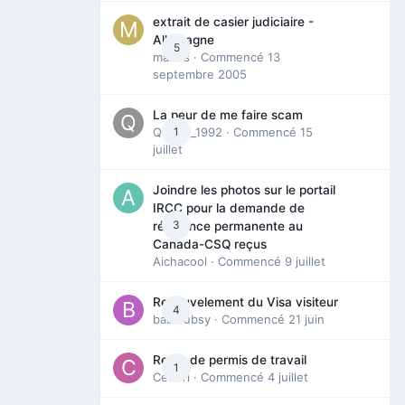
extrait de casier judiciaire -
Allemagne
5
maries
· Commencé
13
septembre 2005
La peur de me faire scam
Queen_1992
1
· Commencé
15
juillet
Joindre les photos sur le portail
IRCC pour la demande de
3
résidence permanente au
Canada-CSQ reçus
Aichacool
· Commencé
9 juillet
Renouvelement du Visa visiteur
4
babibubsy
· Commencé
21 juin
Refus de permis de travail
1
Cedbri
· Commencé
4 juillet