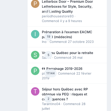
Letterbox Door – Premium Door
Letterboxes for Style, Security,
0
and Lasting Quality
periodhousestore93
·
Commencé
il y a 9 heures
Préparation à l'examen EACMC
19
partie I (médecins)
Ino
· Commencé
27 octobre 2023
Venir au Québec pour la retraite
5
Sab74
· Commencé
26 mai
👬 Parrainage 2019-2026
piinoush
11144
· Commencé
22 février
2019
Séjour hors Québec avec RP
obtenue via PEQ : risques et
2
conséquences ?
Tarantino04
· Commencé
28
juillet