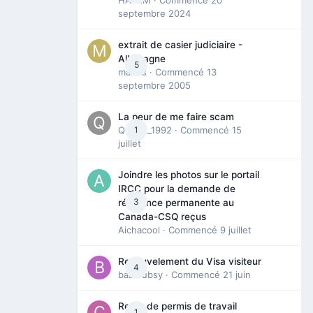
septembre 2024
extrait de casier judiciaire -
Allemagne
5
maries
· Commencé
13
septembre 2005
La peur de me faire scam
Queen_1992
1
· Commencé
15
juillet
Joindre les photos sur le portail
IRCC pour la demande de
3
résidence permanente au
Canada-CSQ reçus
Aichacool
· Commencé
9 juillet
Renouvelement du Visa visiteur
4
babibubsy
· Commencé
21 juin
Refus de permis de travail
1