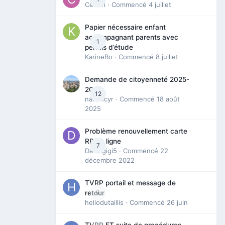
Cedbri
· Commencé
4 juillet
Papier nécessaire enfant
accompagnant parents avec
1
permis d’étude
KarineBo
· Commencé
8 juillet
Demande de citoyenneté 2025-
2026
12
nanancyr
· Commencé
18 août
2025
Problème renouvellement carte
RP en ligne
7
Davidgigi5
· Commencé
22
décembre 2022
TVRP portail et message de
0
retour
hellodutaillis
· Commencé
26 juin
TVRP ET suite de procédures