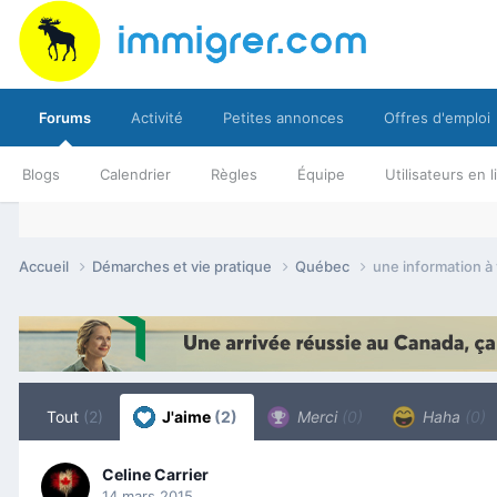
Forums
Activité
Petites annonces
Offres d'emploi
Blogs
Calendrier
Règles
Équipe
Utilisateurs en 
Accueil
Démarches et vie pratique
Québec
une information à 
Tout
(2)
J'aime
(2)
Merci
(0)
Haha
(0)
Celine Carrier
14 mars 2015