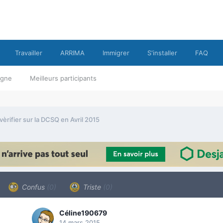
Travailler
ARRIMA
Immigrer
S'installer
FAQ
ligne
Meilleurs participants
vèrifier sur la DCSQ en Avril 2015
Confus
(0)
Triste
(0)
Céline190679
14 mars 2015