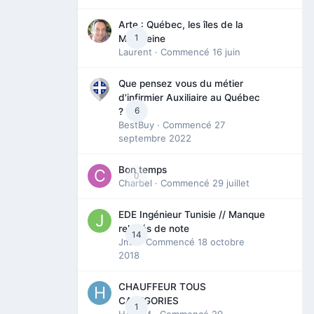
Arte : Québec, les îles de la
1
Madeleine
Laurent
· Commencé
16 juin
Que pensez vous du métier
d'infirmier Auxiliaire au Québec
6
?
BestBuy
· Commencé
27
septembre 2022
Bon temps
0
Charbel
· Commencé
29 juillet
EDE Ingénieur Tunisie // Manque
relevés de note
14
Jmili
· Commencé
18 octobre
2018
CHAUFFEUR TOUS
CATEGORIES
1
HAZEM
· Commencé
20