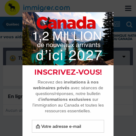
Québec
ous aider tout au long de votre transition
Triste
(0)
Il n’y a encore rien ici
En ligne récemment
0 membre est en ligne
Aucun utilisateur enregistré regarde cette page.