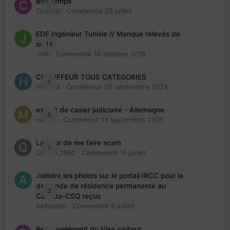
Bon temps
0
Charbel
· Commencé
29 juillet
EDE Ingénieur Tunisie // Manque relevés de
14
note
Jmili
· Commencé
18 octobre 2018
CHAUFFEUR TOUS CATEGORIES
1
HAZEM
· Commencé
20 septembre 2024
extrait de casier judiciaire - Allemagne
5
maries
· Commencé
13 septembre 2005
La peur de me faire scam
1
Queen_1992
· Commencé
15 juillet
Joindre les photos sur le portail IRCC pour la
demande de résidence permanente au
3
Canada-CSQ reçus
Aichacool
· Commencé
9 juillet
Renouvelement du Visa visiteur