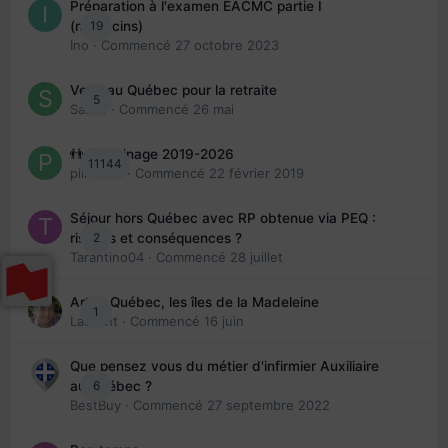
Préparation à l'examen EACMC partie I
19
(médecins)
Ino
· Commencé
27 octobre 2023
Venir au Québec pour la retraite
5
Sab74
· Commencé
26 mai
👬 Parrainage 2019-2026
11144
piinoush
· Commencé
22 février 2019
Séjour hors Québec avec RP obtenue via PEQ :
2
risques et conséquences ?
Tarantino04
· Commencé
28 juillet
Arte : Québec, les îles de la Madeleine
1
Laurent
· Commencé
16 juin
Que pensez vous du métier d'infirmier Auxiliaire
6
au Québec ?
BestBuy
· Commencé
27 septembre 2022