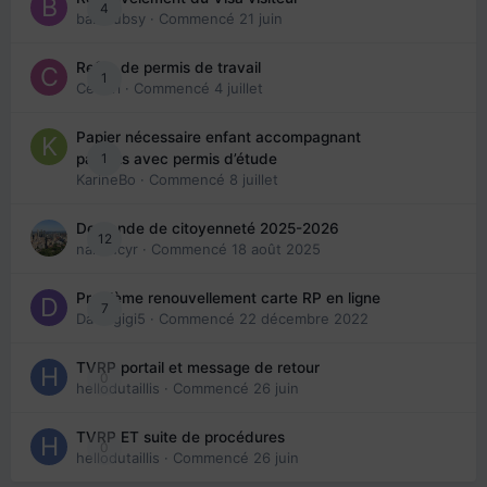
4
babibubsy
· Commencé
21 juin
Refus de permis de travail
1
Cedbri
· Commencé
4 juillet
Papier nécessaire enfant accompagnant
1
parents avec permis d’étude
KarineBo
· Commencé
8 juillet
Demande de citoyenneté 2025-2026
12
nanancyr
· Commencé
18 août 2025
Problème renouvellement carte RP en ligne
7
Davidgigi5
· Commencé
22 décembre 2022
TVRP portail et message de retour
0
hellodutaillis
· Commencé
26 juin
TVRP ET suite de procédures
0
hellodutaillis
· Commencé
26 juin