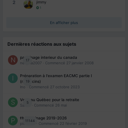
2
jimmy
1
En afficher plus
Dernières réactions aux sujets
parrainage interieur du canada
17
nedjma2007
· Commencé
27 janvier 2008
Préparation à l'examen EACMC partie I
19
(médecins)
Ino
· Commencé
27 octobre 2023
Venir au Québec pour la retraite
5
Sab74
· Commencé
26 mai
👬 Parrainage 2019-2026
11144
piinoush
· Commencé
22 février 2019