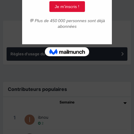
ANNONCES
Règles d'usage du forum IMMIGRER.COM
Contributeurs populaires
Semaine
1
ibnou
2