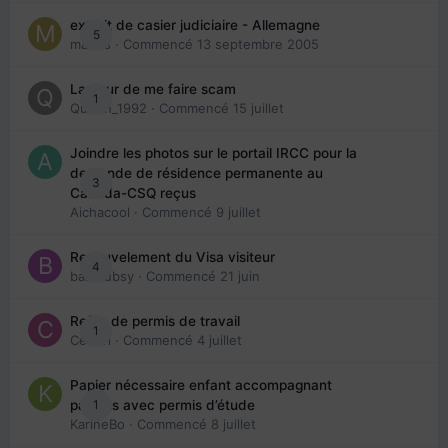
extrait de casier judiciaire - Allemagne
5
maries
· Commencé
13 septembre 2005
La peur de me faire scam
1
Queen_1992
· Commencé
15 juillet
Joindre les photos sur le portail IRCC pour la
demande de résidence permanente au
3
Canada-CSQ reçus
Aichacool
· Commencé
9 juillet
Renouvelement du Visa visiteur
4
babibubsy
· Commencé
21 juin
Refus de permis de travail
1
Cedbri
· Commencé
4 juillet
Papier nécessaire enfant accompagnant
1
parents avec permis d’étude
KarineBo
· Commencé
8 juillet