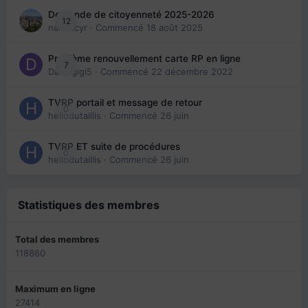
Demande de citoyenneté 2025-2026
12
nanancyr
· Commencé
18 août 2025
Problème renouvellement carte RP en ligne
7
Davidgigi5
· Commencé
22 décembre 2022
TVRP portail et message de retour
0
hellodutaillis
· Commencé
26 juin
TVRP ET suite de procédures
0
hellodutaillis
· Commencé
26 juin
Statistiques des membres
Total des membres
118860
Maximum en ligne
27414