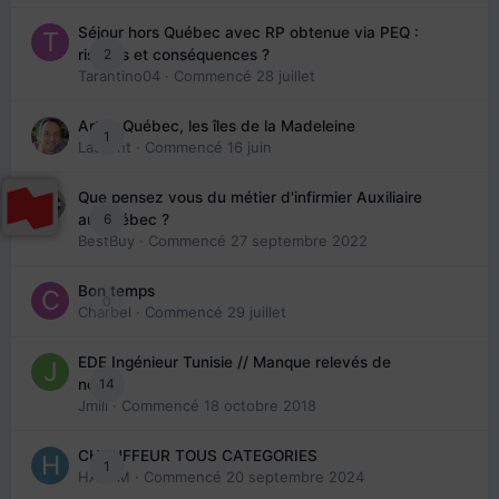
Séjour hors Québec avec RP obtenue via PEQ :
2
risques et conséquences ?
Tarantino04
· Commencé
28 juillet
Arte : Québec, les îles de la Madeleine
1
Laurent
· Commencé
16 juin
Que pensez vous du métier d'infirmier Auxiliaire
6
au Québec ?
BestBuy
· Commencé
27 septembre 2022
Bon temps
0
Charbel
· Commencé
29 juillet
EDE Ingénieur Tunisie // Manque relevés de
14
note
Jmili
· Commencé
18 octobre 2018
CHAUFFEUR TOUS CATEGORIES
1
HAZEM
· Commencé
20 septembre 2024