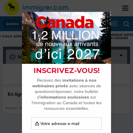
Québec
ous aider tout au long de votre transition
Merci
(0)
Il n’y a encore rien ici
En ligne récemment
0 membre est en ligne
Aucun utilisateur enregistré regarde cette page.